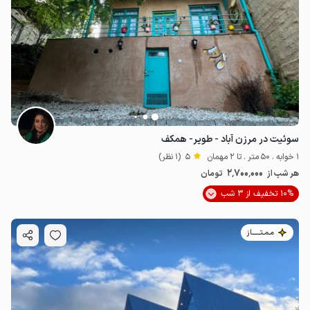
سوئیت در مرزن آباد - طویر- همکف
3.3
میلیون ت
4.8
1 خوابه . 50 متر . تا 2 مهمان
5
(1 نظر)
2٬700٬000
هر شب از
تومان
10% تخفیف از 3 شب
مـمـتــــــاز