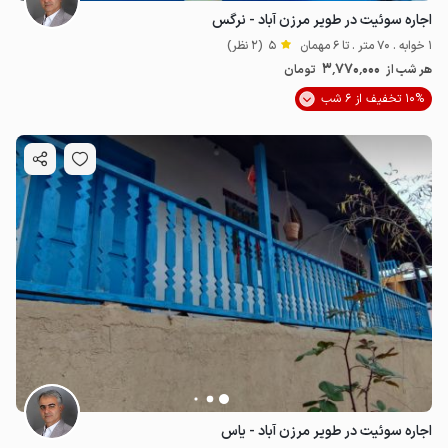
اجاره سوئیت در طویر مرزن آباد - نرگس
1 خوابه . 70 متر . تا 6 مهمان
5
(2 نظر)
3٬770٬000
هر شب از
تومان
10% تخفیف از 6 شب
اجاره سوئیت در طویر مرزن آباد - یاس