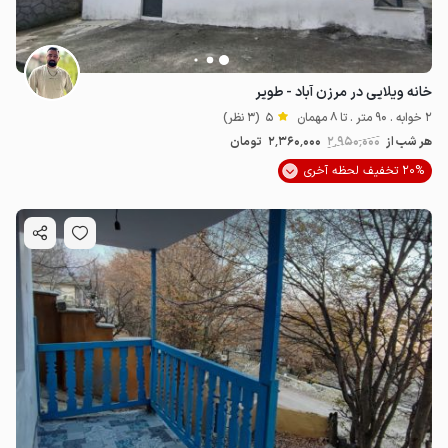
خانه ویلایی در مرزن آباد - طویر
2 خوابه . 90 متر . تا 8 مهمان
5
(3 نظر)
هر شب از
2٬950٬000
2٬360٬000
تومان
20% تخفیف لحظه آخری