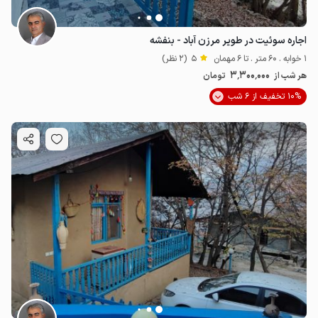
اجاره سوئیت در طویر مرزن آباد - بنفشه
1 خوابه . 60 متر . تا 6 مهمان
5
(2 نظر)
3٬300٬000
هر شب از
تومان
10% تخفیف از 6 شب