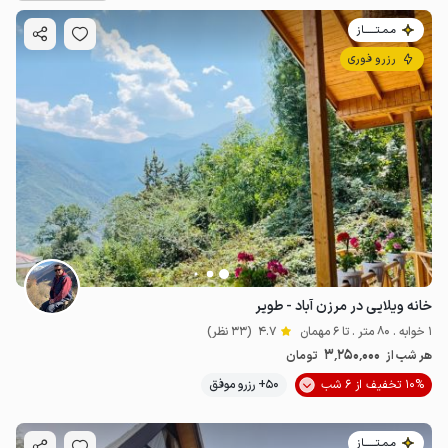
مـمـتــــــاز
رزرو فوری
خانه ویلایی در مرزن آباد - طویر
1 خوابه . 80 متر . تا 6 مهمان
4.7
(33 نظر)
3٬250٬000
هر شب از
تومان
10% تخفیف از 6 شب
50+ رزرو موفق
مـمـتــــــاز