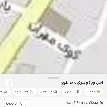
اجاره ویلا و سوئیت در طویر
مـمـتــــاز
رزرو فوری
کلبه چوبی
خوش منظره
جک
15 اقامتگاه
از
2٬360٬000
از برترین
تومان