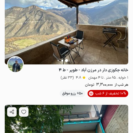
خانه جکوزی دار در مرزن آباد - طویر - ط ۴
1 خوابه . 85 متر . تا 4 مهمان
4.8
(33 نظر)
3٬300٬000
هر شب از
تومان
10% تخفیف از 6 شب
50+ رزرو موفق