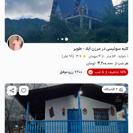
کلبه سوئیسی در مرزن آباد - طویر
1 خوابه . 56 متر . تا 4 مهمان
4.7
(98 نظر)
4٬200٬000
هر شب از
تومان
15% تخفیف از 5 شب
200+ رزرو موفق
2 اقامتگاه