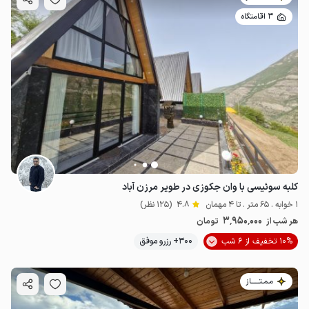
3 اقامتگاه
کلبه سوئیسی با وان جکوزی در طویر مرزن آباد
1 خوابه . 65 متر . تا 4 مهمان
4.8
(125 نظر)
3٬950٬000
هر شب از
تومان
10% تخفیف از 6 شب
300+ رزرو موفق
مـمـتــــــاز