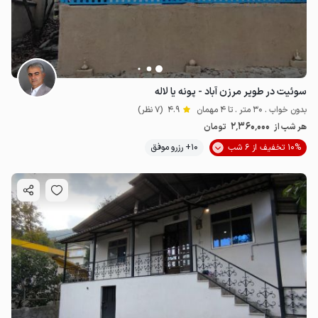
سوئیت در طویر مرزن آباد - پونه یا لاله
بدون خواب . 30 متر . تا 4 مهمان
4.9
(7 نظر)
2٬360٬000
هر شب از
تومان
10% تخفیف از 6 شب
10+ رزرو موفق