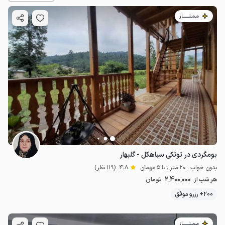
مـمـتــــــاز
بومگردی در توتکی سیاهکل - گلبهار
بدون خواب . 20 متر . تا 5 مهمان
4.8
(119 نظر)
2٬400٬000
هر شب از
تومان
200+ رزرو موفق
مـمـتــــــاز