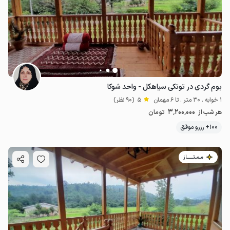
بوم گردی در توتکی سیاهکل - واحد شوکا
1 خوابه . 30 متر . تا 6 مهمان
5
(90 نظر)
3٬200٬000
هر شب از
تومان
100+ رزرو موفق
مـمـتــــــاز