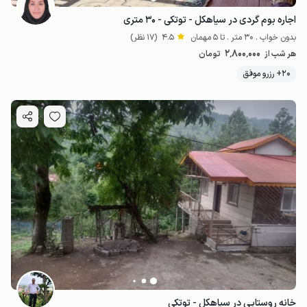
اجاره بوم گردی در سیاهکل - توتکی - ۳۰ متری
بدون خواب . 30 متر . تا 5 مهمان
4.5
(17 نظر)
2٬800٬000
هر شب از
تومان
20+ رزرو موفق
خانه روستایی در سیاهکل - توتکی