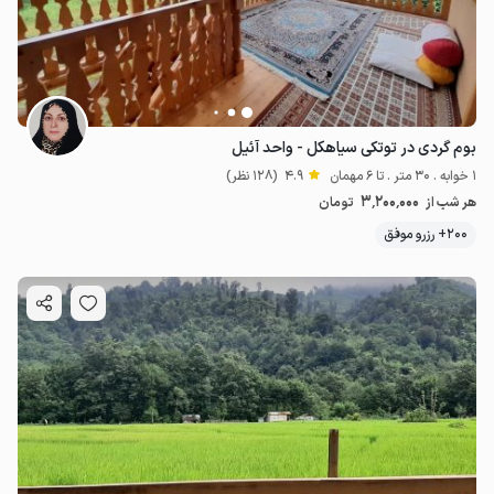
بوم گردی در توتکی سیاهکل - واحد آئیل
1 خوابه . 30 متر . تا 6 مهمان
4.9
(128 نظر)
3٬200٬000
هر شب از
تومان
200+ رزرو موفق