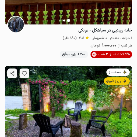
خانه ویلایی در سیاهکل - توتکی
1 خوابه . 50 متر . تا 5 مهمان
4.8
(180 نظر)
1٬000٬000
هر شب از
تومان
5% تخفیف از 3 شب
300+ رزرو موفق
مـمـتــــــاز
رزرو فوری