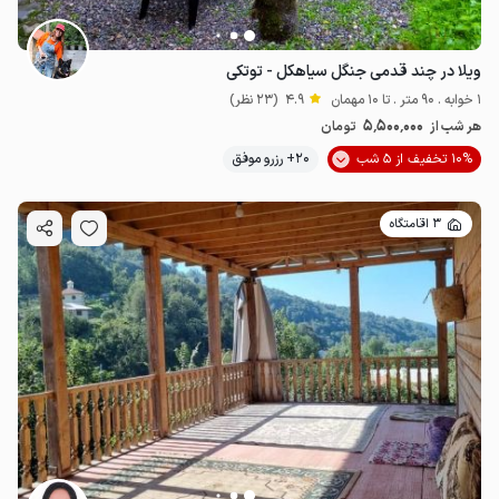
ویلا در چند قدمی جنگل سیاهکل - توتکی
1 خوابه . 90 متر . تا 10 مهمان
4.9
(23 نظر)
5٬500٬000
هر شب از
تومان
10% تخفیف از 5 شب
20+ رزرو موفق
3 اقامتگاه