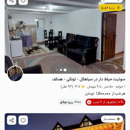
رزرو فوری
سوئیت حیاط دار در سیاهکل - توتکی - همکف
1 خوابه . 50 متر . تا 9 مهمان
4.7
(93 نظر)
1٬500٬000
هر شب از
تومان
10% تخفیف از 6 شب
100+ رزرو موفق
مـمـتــــــاز