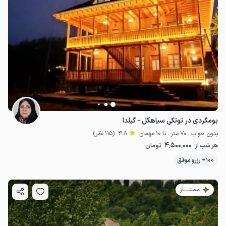
بومگردی در توتکی سیاهکل - گیلدا
بدون خواب . 70 متر . تا 10 مهمان
4.8
(115 نظر)
4٬500٬000
هر شب از
تومان
100+ رزرو موفق
مـمـتــــــاز