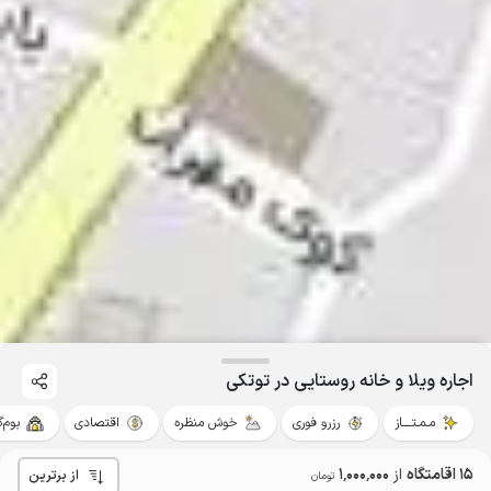
اجاره ویلا و خانه روستایی در توتکی
مـمـتــــاز
رزرو فوری
خوش منظره
اقتصادی
بوم‌
15 اقامتگاه
از
1٬000٬000
از برترین
تومان