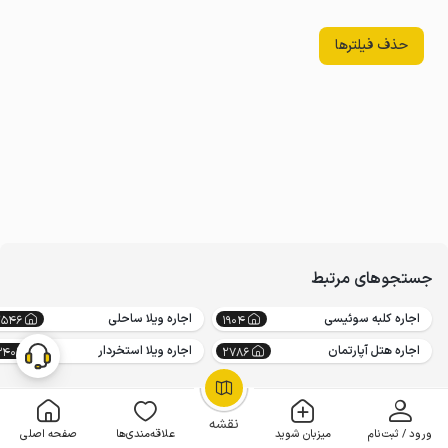
حذف فیلترها
جستجوهای مرتبط
اجاره کلبه سوئیسی
اجاره ویلا ساحلی
2546
1904
اجاره هتل آپارتمان
اجاره ویلا استخردار
3403
2786
OpenStreetMap
©
نقشه
ورود / ثبت‌نام
میزبان شوید
علاقه‌مندی‌ها
صفحه اصلی