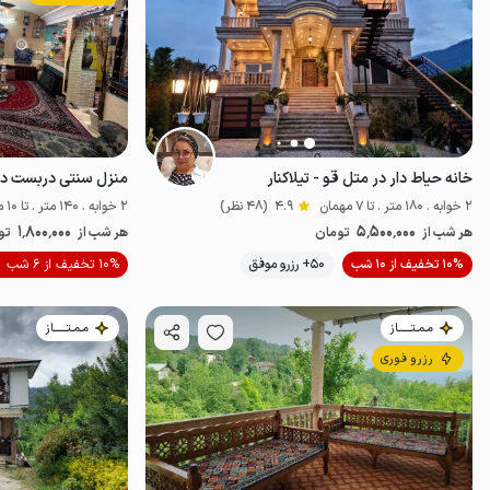
خانه حیاط دار در متل قو - تیلاکنار
منزل سنتی دربست در 
2 خوابه . 180 متر . تا 7 مهمان
4.9
(48 نظر)
2 خوابه . 140 متر . تا 10 مهمان
1٬800٬000
5٬500٬000
هر شب از
تومان
هر شب از
تو
10% تخفیف از 10 شب
50+ رزرو موفق
10% تخفیف از 6 شب
خوش غذا
مـمـتــــــاز
مـمـتــــــاز
رزرو فوری