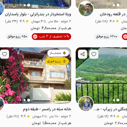
 در قلعه رودخان
ویلا استخردار در بندرانزلی - بلوار پاسداران
4.8
(118 نظر)
2 خوابه . 150 متر . تا 4 مهمان
4.9
(34 نظر)
6٬800٬000
مان
هر شب از
تومان
موقعیت در نقشه
موقعیت در نقشه
200+ رزرو موفق
10% تخفیف از 3 شب
50+ رزرو موفق
مـمـتــــــاز
رزرو فوری
خانه بالکن دار با ویو جنگلی در زیرآب - جوارم
خانه مبله در رامسر - طبقه دوم
4.9
(16 نظر)
2 خوابه . 110 متر . تا 8 مهمان
4.9
(181 نظر)
1٬500٬000
2٬700٬0
تومان
هر شب از
تومان