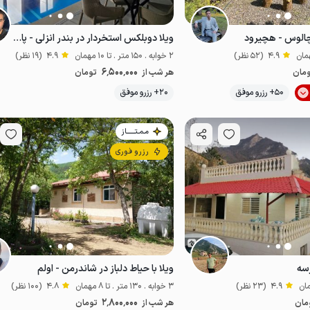
چالوس - هچیرود
ویلا دوبلکس استخردار در بندر انزلی - پاسداران
4.9
(52 نظر)
2 خوابه . 150 متر . تا 10 مهمان
4.9
(19 نظر)
6٬500٬000
مان
هر شب از
تومان
موقعیت در نقشه
50+ رزرو موفق
20+ رزرو موفق
مـمـتــــــاز
رزرو فوری
رسه
ویلا با حیاط دلباز در شاندرمن - اولم
4.9
(23 نظر)
3 خوابه . 130 متر . تا 8 مهمان
4.8
(100 نظر)
2٬800٬000
مان
هر شب از
تومان