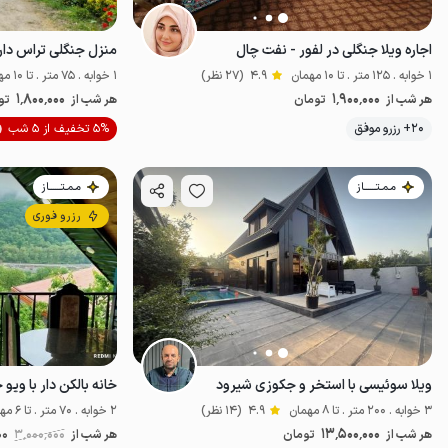
اجاره ویلا جنگلی در لفور - نفت چال
منزل جنگلی تراس دار
1 خوابه . 125 متر . تا 10 مهمان
4.9
(27 نظر)
1 خوابه . 75 متر . تا 10 مهمان
1٬800٬000
1٬900٬000
هر شب از
تومان
هر شب از
تو
20+ رزرو موفق
5% تخفیف از 5 شب
خوش منظره
مـمـتــــــاز
مـمـتــــــاز
رزرو فوری
ویلا سوئیسی با استخر و جکوزی شیرود
3 خوابه . 200 متر . تا 8 مهمان
4.9
(14 نظر)
2 خوابه . 70 متر . تا 6 مهمان
13٬500٬000
هر شب از
تومان
هر شب از
3٬000٬000
00