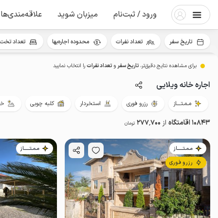
ورود / ثبت‌نام
میزبان شوید
علاقه‌مندی‌ها
تاریخ سفر
تعداد نفرات
محدوده اجاره‌بها
تعداد تخت 
برای مشاهده نتایج دقیق‌تر،
تاریخ سفر
و
تعداد نفرات
را انتخاب نمایید
اجاره خانه ویلایی
مـمـتــــاز
رزرو فوری
استخردار
کلبه چوبی
خو
10843 اقامتگاه
از
277٬700
تومان
مـمـتــــــاز
مـمـتــــــاز
رزرو فوری