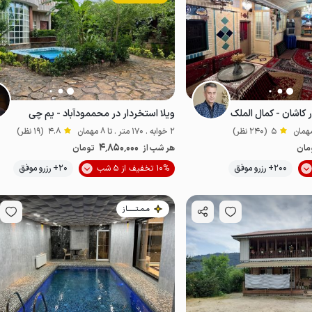
کاشان - کمال الملک
ویلا استخردار در محممودآباد - یم چی
5
(240 نظر)
2 خوابه . 170 متر . تا 8 مهمان
4.8
(19 نظر)
4٬850٬000
مان
هر شب از
تومان
موقعیت در نقشه
200+ رزرو موفق
10% تخفیف از 5 شب
20+ رزرو موفق
خاص
مـمـتــــــاز