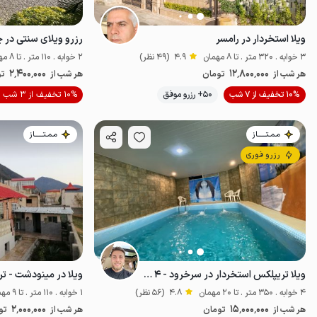
ویلا استخردار در رامسر
رزرو ویلای سنتی در 
3 خوابه . 320 متر . تا 8 مهمان
4.9
(49 نظر)
2 خوابه . 110 متر . تا 8 مهمان
2٬400٬000
12٬800٬000
هر شب از
تومان
هر شب از
تو
موقعیت در نقشه
10% تخفیف از 7 شب
50+ رزرو موفق
10% تخفیف از 3 شب
مـمـتــــــاز
مـمـتــــــاز
رزرو فوری
ویلا تریپلکس استخردار در سرخرود - ۴ خوابه
ویلا در مینودشت - ت
4 خوابه . 350 متر . تا 20 مهمان
4.8
(56 نظر)
1 خوابه . 110 متر . تا 9 مهمان
2٬000٬000
15٬000٬000
هر شب از
تومان
هر شب از
تو