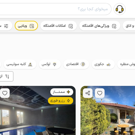
و اتاق
ویژگی‌های اقامتگاه
امکانات اقامتگاه
ویلایی
س
ش منظره
جکوزی
اقتصادی
لوکس
کلبه سوئیسی
از
مـمـتــــــاز
رزرو فوری