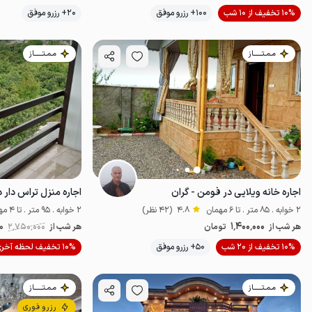
10% تخفیف از 10 شب
100+ رزرو موفق
20+ رزرو موفق
پت‌نواز
مـمـتــــــاز
مـمـتــــــاز
اجاره خانه ویلایی در فومن - گران
اجاره منزل تراس دار د
2 خوابه . 85 متر . تا 6 مهمان
4.8
(42 نظر)
2 خوابه . 95 متر . تا 4 مهمان
1٬400٬000
هر شب از
تومان
هر شب از
2٬750٬000
0
10% تخفیف از 20 شب
50+ رزرو موفق
10% تخفیف لحظه آخری
اقتصادی
مـمـتــــــاز
مـمـتــــــاز
رزرو فوری