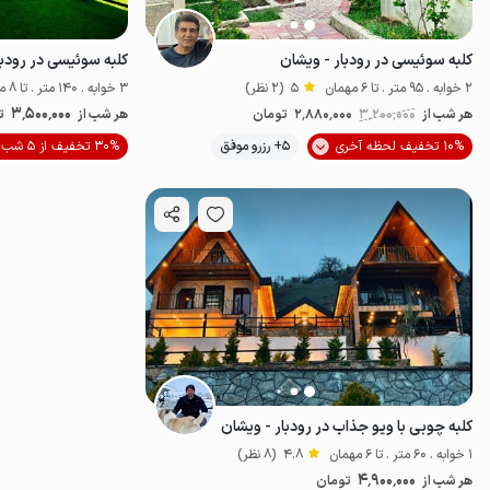
کلبه سوئیسی در رودبار - ویشان
کلبه سوئیسی در رودبا
2 خوابه . 95 متر . تا 6 مهمان
5
(2 نظر)
3 خوابه . 140 متر . تا 8 مهمان
3٬500٬000
هر شب از
3٬200٬000
2٬880٬000
تومان
هر شب از
ت
10% تخفیف لحظه آخری
5+ رزرو موفق
30% تخفیف از 5 شب
خوش منظره
کلبه چوبی با ویو جذاب در رودبار - ویشان
1 خوابه . 60 متر . تا 6 مهمان
4.8
(8 نظر)
4٬900٬000
هر شب از
تومان