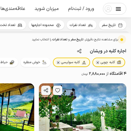
ورود / ثبت‌نام
میزبان شوید
علاقه‌مندی‌ها
تاریخ سفر
تعداد نفرات
محدوده اجاره‌بها
تعداد تخت 
برای مشاهده نتایج دقیق‌تر،
تاریخ سفر
و
تعداد نفرات
را انتخاب نمایید
اجاره کلبه در ویشان
کلبه چوبی
کلبه سوئیسی
خوش منظره
حیاط‌د
4 اقامتگاه
از
2٬880٬000
تومان