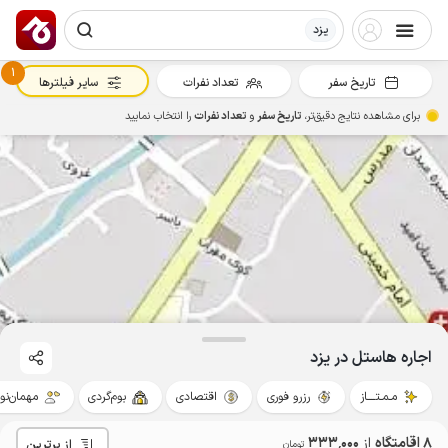
یزد
1
تاریخ سفر
تعداد نفرات
سایر فیلترها
برای مشاهده نتایج دقیق‌تر،
تاریخ سفر
و
تعداد نفرات
را انتخاب نمایید
اجاره هاستل در یزد
مـمـتــــاز
رزرو فوری
اقتصادی
بوم‌گردی
مهمان‌نوا
8 اقامتگاه
از
333٬000
از برترین
تومان