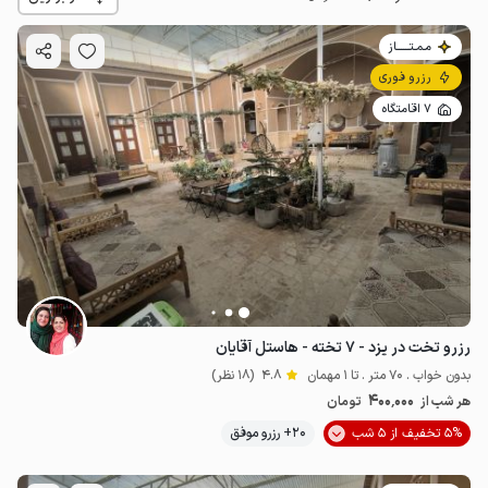
مـمـتــــــاز
رزرو فوری
7 اقامتگاه
400٬000
ت
4.8
رزرو تخت در یزد - ۷ تخته - هاستل آقایان
بدون خواب . 70 متر . تا 1 مهمان
4.8
(18 نظر)
400٬000
هر شب از
تومان
5% تخفیف از 5 شب
20+ رزرو موفق