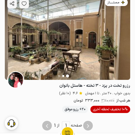
مـمـتــــــاز
رزرو تخت در یزد - ۳ تخته - هاستل بانوان
بدون خواب . 20 متر . تا 1 مهمان
4.6
(10 نظر)
هر شب از
370٬000
333٬000
تومان
10% تخفیف لحظه آخری
20+ رزرو موفق
1
1
صفحه
از