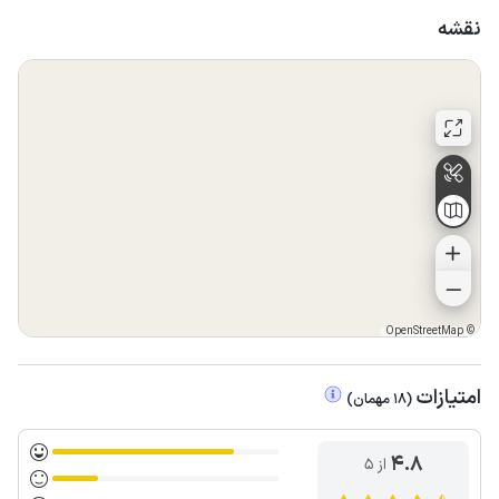
نقشه
OpenStreetMap
©
امتیازات
(
18
مهمان
)
4.8
از ۵