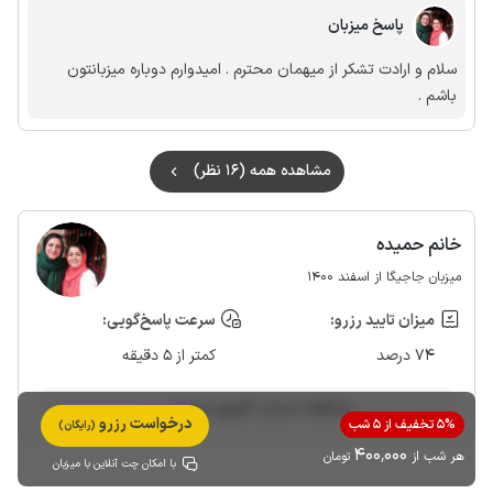
پاسخ میزبان
سلام و ارادت تشکر از میهمان محترم . امیدوارم دوباره میزبانتون
باشم .
مشاهده همه (16 نظر)
خانم حمیده
میزبان جاجیگا از اسفند 1400
میزان تایید رزرو:
سرعت پاسخ‌گویی:
74 درصد
کمتر از 5 دقیقه
مشاهده حساب کاربری میزبان
درخواست رزرو
5% تخفیف از 5 شب
(رایگان)
400٬000
هر شب از
تومان
با امکان چت آنلاین با میزبان