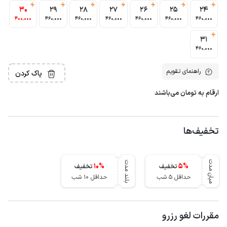
30
29
28
27
26
25
24
400٬000
460٬000
460٬000
460٬000
460٬000
460٬000
460٬000
31
460٬000
راهنمای تقویم
پاک کردن
ارقام به تومان می‌باشند
تخفیف‌ها
میان مدت
بلند مدت
10
%
5
%
تخفیف
تخفیف
حداقل 5 شب
حداقل 10 شب
مقررات لغو رزرو