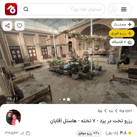
مـمـتــــــاز
رزرو فوری
7 اقامتگاه
1 از 25
اجاره ویلا
یزد
یزد
رزرو تخت در یزد - ۷ تخته - هاستل آقایان
4.8
(18 نظر)
20+ رزرو موفق
کد:
3191543