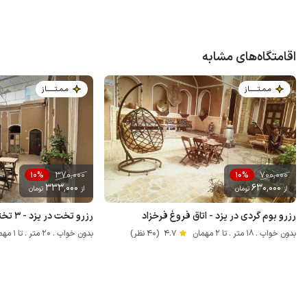
اقامتگاه‌های مشابه
مـمـتــــــاز
مـمـتــــــاز
370٬000
700٬000
10%
10%
333٬000
630٬000
از
تومان
از
تومان
رزرو بوم گردی در یزد - اتاق فروغ فرخزاد
رزرو تخت در یزد - ۳ تخته - هاستل بانوان
بدون خواب . 18 متر . تا 2 مهمان
4.7
(40 نظر)
بدون خواب . 20 متر . تا 1 مهمان