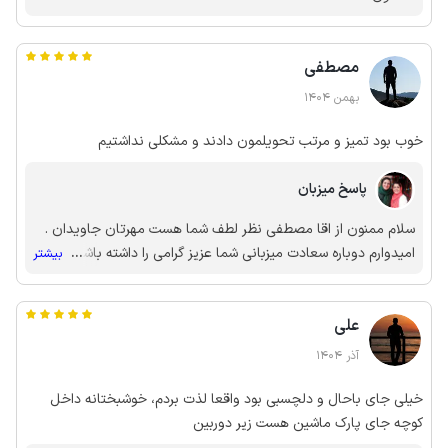
مصطفی
بهمن 1404
خوب بود تمیز و مرتب تحویلمون دادند و مشکلی نداشتیم
پاسخ میزبان
سلام ممنون از اقا مصطفی نظر لطف شما هست مهرتان جاویدان .
امیدوارم دوباره سعادت میزبانی شما عزیز گرامی را داشته باشم
...
بیشتر
سفرتون به شهر جهانی یزد پرتکرار تشکر از تیم جاجیگا .
علی
آذر 1404
خیلی جای باحال و دلچسبی بود واقعا لذت بردم، خوشبختانه داخل
کوچه جای پارک ماشین هست زیر دوربین