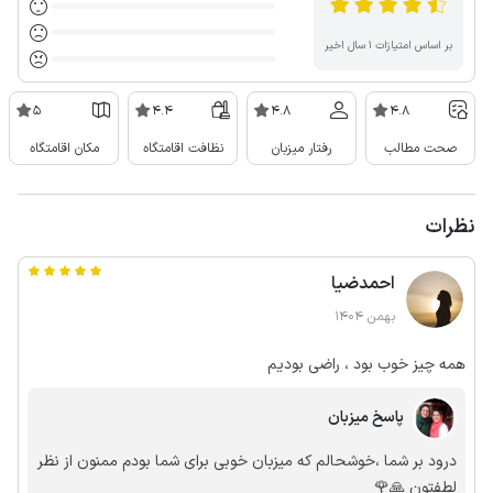
بر اساس امتیازات ۱ سال اخیر
5
4.4
4.8
4.8
صحت مطالب
رفتار میزبان
نظافت اقامتگاه
مکان اقامتگاه
نظرات
احمدضیا
بهمن 1404
همه چیز خوب بود ، راضی بودیم
پاسخ میزبان
درود بر شما ،خوشحالم که میزبان خوبی برای شما بودم ممنون از نظر
لطفتون 🙏🌹