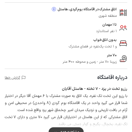
اتاق مشترک در اقامتگاه بوم‌گردی، هاستل
منطقه شهری
تا 1 مهمان
1 نفر استاندارد
بدون اتاق‌خواب
و 1 تخت یک‌نفره در فضای مشترک
70 متر
زیربنا 70 متر - زمین و محوطه 400 متر
درباره اقامتگاه
گزارش خطا
رزرو تخت در یزد - 7 تخته - هاستل آقایان
با رزرو این تخت تک نفره، یک اتاق به صورت مشترک با 6 مهمان آقا دیگر در اختیار
شما قرار می گیرد واحد در یک اقامتگاه بوم گردی (8 واحدی) در محیطی امن و
آرام در بافت تاریخی و نزدیک میدان امیر چخماق شهر یزد واقع شده است.
اتاق مشترکی که از این هاستل در اختیارتان قرار می گیرد 70 متری و دارای 7 تخت
تک نفره، یخچال، پکیج و کولر دستی می باشد.
مشاعات این مجموعه سنتی شامل آشپزخانه (گاز، سینک و امکان طبخ غذا)، حیاط
مشاهده همه