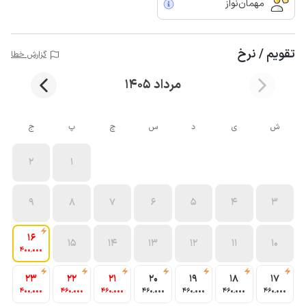
مهمان‌نواز
تقویم / نرخ
گزارش خطا
مرداد 1405
ش
ی
د
س
چ
پ
ج
2
1
9
8
7
6
5
4
3
16
15
14
13
12
11
10
400٬000
23
22
21
20
19
18
17
400٬000
460٬000
460٬000
460٬000
460٬000
460٬000
460٬000