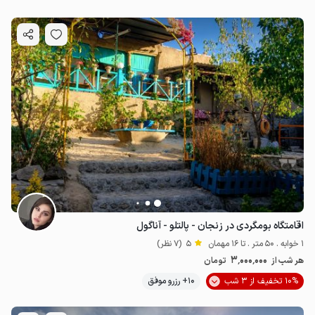
اقامتگاه بومگردی در زنجان - پالتلو - آناگول
1 خوابه . 50 متر . تا 16 مهمان
5
(7 نظر)
3٬000٬000
هر شب از
تومان
10% تخفیف از 3 شب
10+ رزرو موفق