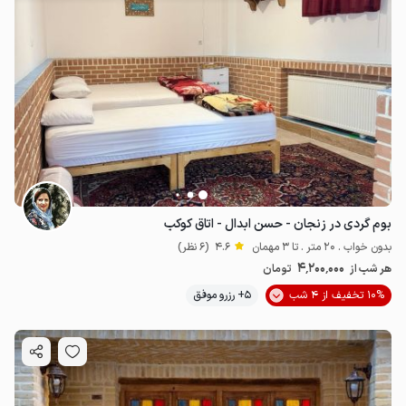
بوم گردی در زنجان - حسن ابدال - اتاق کوکب
بدون خواب . 20 متر . تا 3 مهمان
4.6
(6 نظر)
4٬200٬000
هر شب از
تومان
10% تخفیف از 4 شب
5+ رزرو موفق