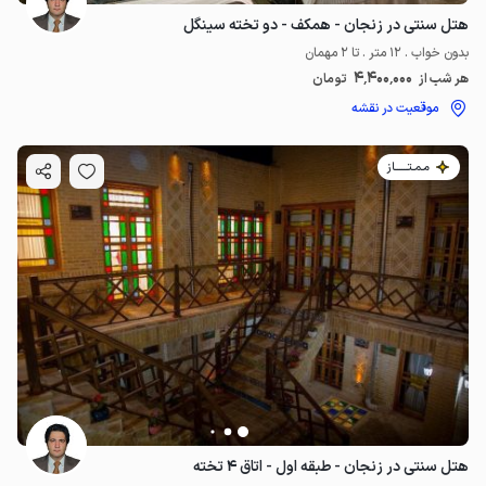
هتل سنتی در زنجان - همکف - دو تخته سینگل
بدون خواب . 12 متر . تا 2 مهمان
4٬400٬000
هر شب از
تومان
موقعیت در نقشه
مـمـتــــــاز
هتل سنتی در زنجان - طبقه اول - اتاق ۴ تخته