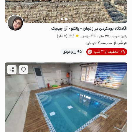
اقامتگاه بومگردی در زنجان - پالتلو - آق چیچک
بدون خواب . 35 متر . تا 4 مهمان
4.9
(5 نظر)
2٬000٬000
هر شب از
تومان
10% تخفیف از 3 شب
5+ رزرو موفق