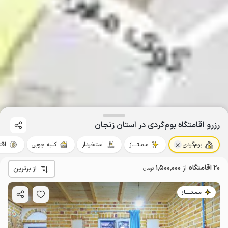
رزرو اقامتگاه بوم‌گردی در استان زنجان
بوم‌گردی
مـمـتــــاز
استخردار
کلبه چوبی
اقت
20 اقامتگاه
از
1٬500٬000
از برترین
تومان
مـمـتــــــاز