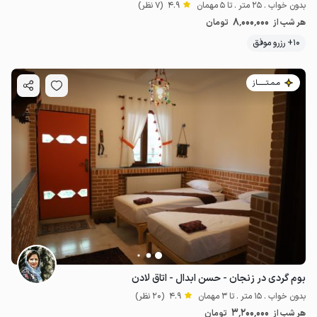
بدون خواب . 25 متر . تا 5 مهمان
4.9
(7 نظر)
8٬000٬000
هر شب از
تومان
10+ رزرو موفق
مـمـتــــــاز
بوم گردی در زنجان - حسن ابدال - اتاق لادن
بدون خواب . 15 متر . تا 3 مهمان
4.9
(20 نظر)
3٬200٬000
هر شب از
تومان