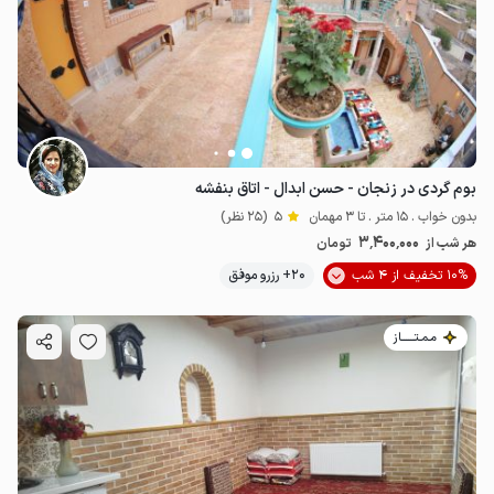
بوم گردی در زنجان - حسن ابدال - اتاق بنفشه
بدون خواب . 15 متر . تا 3 مهمان
5
(25 نظر)
3٬400٬000
هر شب از
تومان
10% تخفیف از 4 شب
20+ رزرو موفق
مـمـتــــــاز