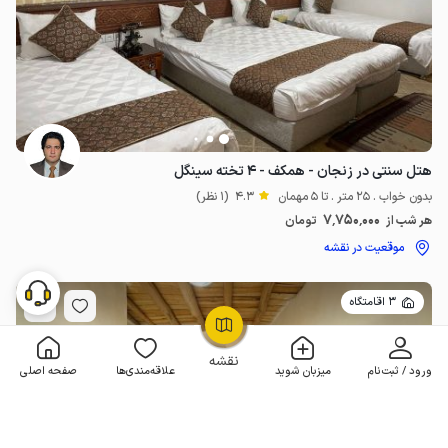
هتل سنتی در زنجان - همکف - ۴ تخته سینگل
بدون خواب . 25 متر . تا 5 مهمان
4.3
(1 نظر)
7٬750٬000
هر شب از
تومان
موقعیت در نقشه
3 اقامتگاه
OpenStreetMap
©
نقشه
ورود / ثبت‌نام
میزبان شوید
علاقه‌مندی‌ها
صفحه اصلی