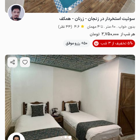
سوئیت استخردار در زنجان - زرنان - همکف
بدون خواب . 80 متر . تا 4 مهمان
4.6
(44 نظر)
2٬750٬000
هر شب از
تومان
5% تخفیف از 3 شب
50+ رزرو موفق
3.4
میلیون ت
5