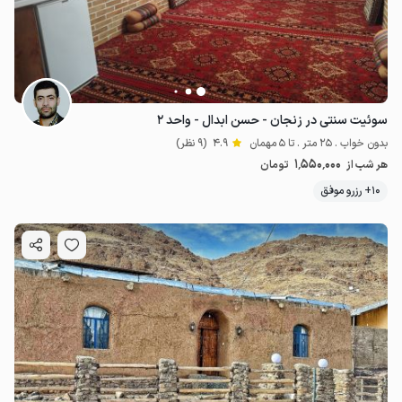
سوئیت سنتی در زنجان - حسن ابدال - واحد ۲
بدون خواب . 25 متر . تا 5 مهمان
4.9
(9 نظر)
1٬550٬000
هر شب از
تومان
10+ رزرو موفق