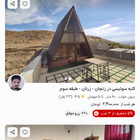
کلبه سوئیسی در زنجان - زرنان - طبقه سوم
بدون خواب . 60 متر . تا 5 مهمان
4.5
(23 نظر)
2٬400٬000
هر شب از
تومان
5% تخفیف از 3 شب
20+ رزرو موفق