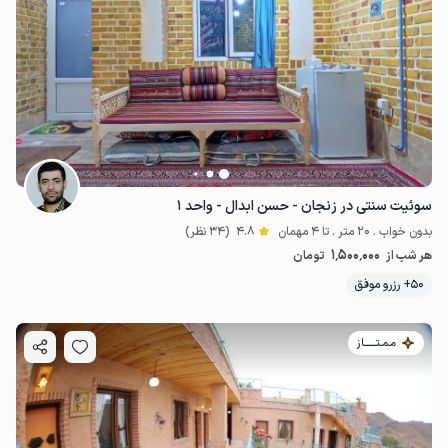
سوئیت سنتی در زنجان - حسن ابدال - واحد ۱
بدون خواب . 20 متر . تا 4 مهمان
4.8
(34 نظر)
1٬500٬000
هر شب از
تومان
50+ رزرو موفق
مـمـتــــــاز