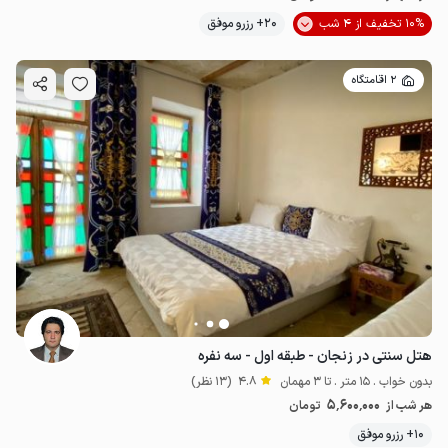
10% تخفیف از 4 شب
20+ رزرو موفق
2 اقامتگاه
هتل سنتی در زنجان - طبقه اول - سه نفره
بدون خواب . 15 متر . تا 3 مهمان
4.8
(13 نظر)
5٬600٬000
هر شب از
تومان
10+ رزرو موفق