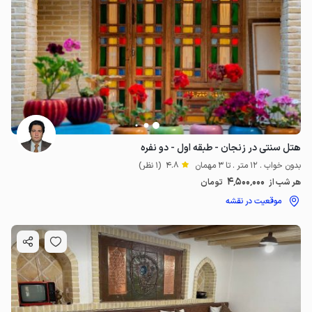
هتل سنتی در زنجان - طبقه اول - دو نفره
بدون خواب . 12 متر . تا 3 مهمان
4.8
(1 نظر)
4٬500٬000
هر شب از
تومان
موقعیت در نقشه