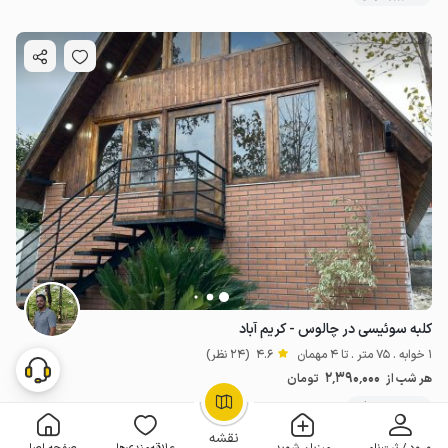
کلبه سوئیسی در چالوس - کریم آباد
1 خوابه . 75 متر . تا 4 مهمان
4.6
(24 نظر)
2٬390٬000
هر شب از
تومان
50+ رزرو موفق
OpenStreetMap
©
نقشه