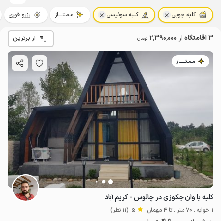
کلبه چوبی
کلبه سوئیسی
مـمـتــــاز
رزرو فوری
3 اقامتگاه
از
2٬390٬000
از برترین
تومان
مـمـتــــــاز
کلبه با وان جکوزی در چالوس - کریم آباد
1 خوابه . 70 متر . تا 4 مهمان
5
(11 نظر)
14
میلیون ت
4.7