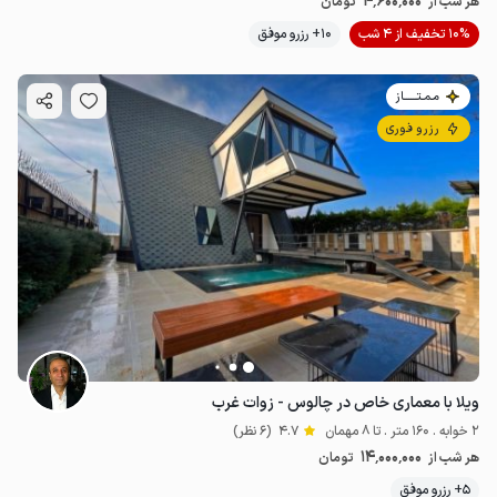
4٬600٬000
هر شب از
تومان
10% تخفیف از 4 شب
10+ رزرو موفق
مـمـتــــــاز
رزرو فوری
ویلا با معماری خاص در چالوس - زوات غرب
2 خوابه . 160 متر . تا 8 مهمان
4.7
(6 نظر)
14٬000٬000
هر شب از
تومان
5+ رزرو موفق