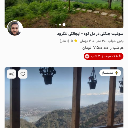
سوئیت جنگلی در دل کوه - آبچالکی لنگرود
بدون خواب . 30 متر . تا 6 مهمان
5
(1 نظر)
7٬500٬000
هر شب از
تومان
10% تخفیف از 3 شب
مـمـتــــــاز
2.5
میلیون ت
4.7