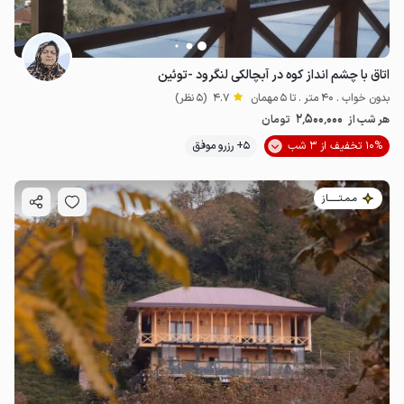
اتاق با چشم انداز کوه در آبچالکی لنگرود -توئین
بدون خواب . 40 متر . تا 5 مهمان
4.7
(5 نظر)
2٬500٬000
هر شب از
تومان
10% تخفیف از 3 شب
5+ رزرو موفق
مـمـتــــــاز