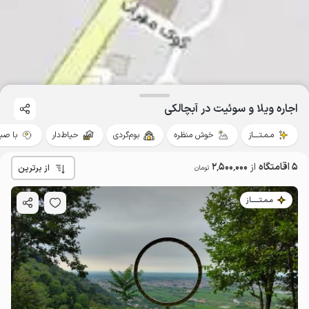
اجاره ویلا و سوئیت در آبچالکی
مـمـتــــاز
خوش منظره
بوم‌گردی
حیاط‌دار
با صب
5 اقامتگاه
از
2٬500٬000
از برترین
تومان
مـمـتــــــاز