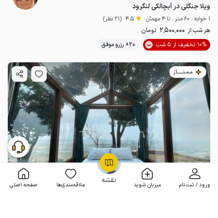
ویلا جنگلی در آبچالکی لنگرود
1 خوابه . 60 متر . تا 4 مهمان
4.5
(21 نظر)
2٬500٬000
هر شب از
تومان
10% تخفیف از 5 شب
20+ رزرو موفق
مـمـتــــــاز
OpenStreetMap
©
نقشه
ورود / ثبت‌نام
میزبان شوید
علاقه‌مندی‌ها
صفحه اصلی
سوئیت شیشه ای در دل کوه - آبچالکی لنگرود