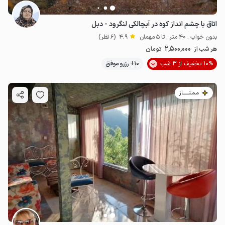
اتاق با چشم انداز کوه در آبچالکی لنگرود - دبل
بدون خواب . 40 متر . تا 5 مهمان
4.9
(6 نظر)
2٬500٬000
هر شب از
تومان
10% تخفیف از 3 شب
10+ رزرو موفق
مـمـتــــــاز