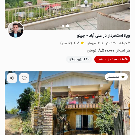
ویلا استخردار در علی آباد - چینو
2 خوابه . 130 متر . تا 12 مهمان
4.8
(16 نظر)
8٬500٬000
هر شب از
تومان
10% تخفیف از 10 شب
20+ رزرو موفق
مـمـتــــــاز