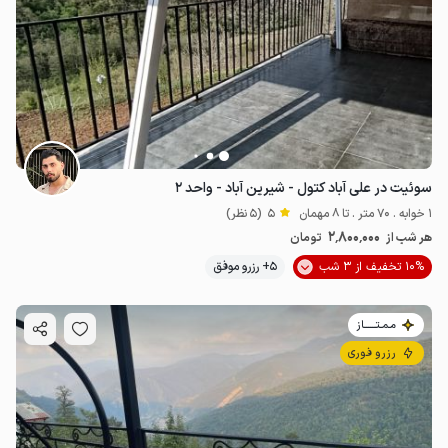
سوئیت در علی آباد کتول - شیرین آباد - واحد ۲
1 خوابه . 70 متر . تا 8 مهمان
5
(5 نظر)
2٬800٬000
هر شب از
تومان
10% تخفیف از 3 شب
5+ رزرو موفق
مـمـتــــــاز
رزرو فوری