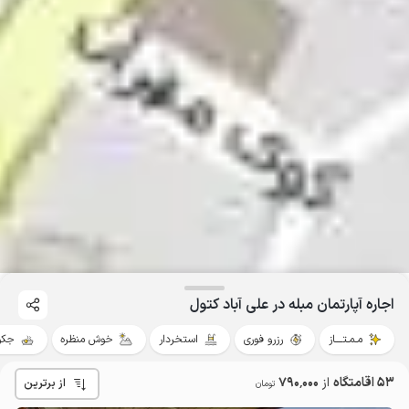
اجاره آپارتمان مبله در علی آباد کتول
مـمـتــــاز
رزرو فوری
استخردار
خوش منظره
جکو
53 اقامتگاه
از
790٬000
از برترین
تومان