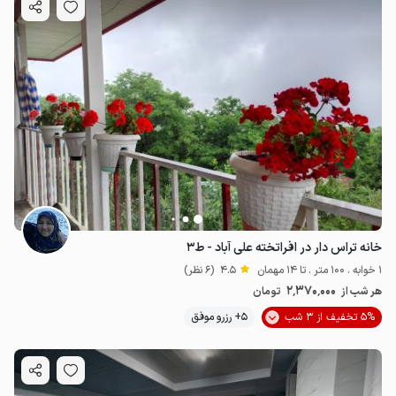
خانه تراس دار در افراتخته علی آباد - ط۳
1 خوابه . 100 متر . تا 14 مهمان
4.5
(6 نظر)
2٬370٬000
هر شب از
تومان
5% تخفیف از 3 شب
5+ رزرو موفق