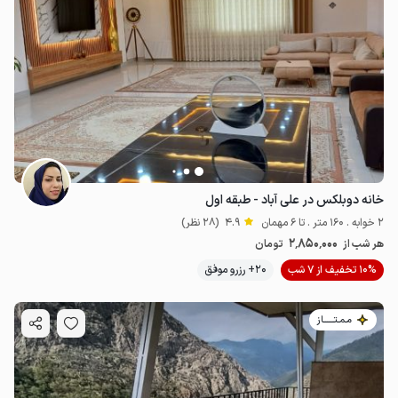
خانه دوبلکس در علی آباد - طبقه اول
2 خوابه . 160 متر . تا 6 مهمان
4.9
(28 نظر)
2٬850٬000
هر شب از
تومان
10% تخفیف از 7 شب
20+ رزرو موفق
مـمـتــــــاز