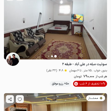
سوئیت مبله در علی آباد - طبقه ۲
بدون خواب . 75 متر . تا 6 مهمان
4.8
(32 نظر)
790٬000
هر شب از
تومان
10% تخفیف از 6 شب
50+ رزرو موفق
مـمـتــــــاز