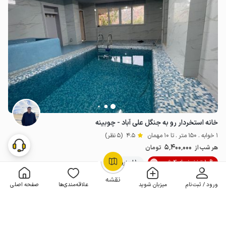
خانه استخردار رو به جنگل علی آباد - چوبینه
1 خوابه . 150 متر . تا 10 مهمان
4.5
(5 نظر)
5٬400٬000
هر شب از
تومان
10% تخفیف از 4 شب
10+ رزرو موفق
OpenStreetMap
©
نقشه
ورود / ثبت‌نام
میزبان شوید
علاقه‌مندی‌ها
صفحه اصلی