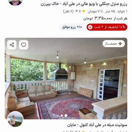
رزرو منزل جنگلی با ویو عالی در علی آباد - خاک پیرزن
1 خوابه . 85 متر . تا 7 مهمان
4.7
(7 نظر)
3٬350٬000
هر شب از
تومان
10% تخفیف از 2 شب
10+ رزرو موفق
مـمـتــــــاز
سوئیت مبله در علی آباد کتول - مایان