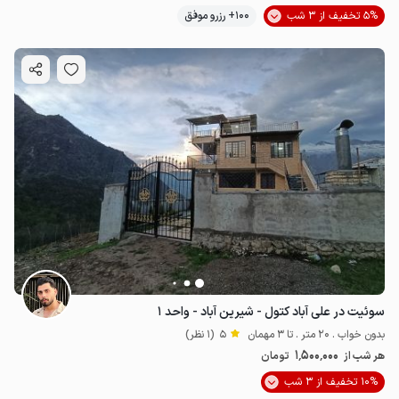
5% تخفیف از 3 شب
100+ رزرو موفق
سوئیت در علی آباد کتول - شیرین آباد - واحد ۱
بدون خواب . 20 متر . تا 3 مهمان
5
(1 نظر)
1٬500٬000
هر شب از
تومان
10% تخفیف از 3 شب