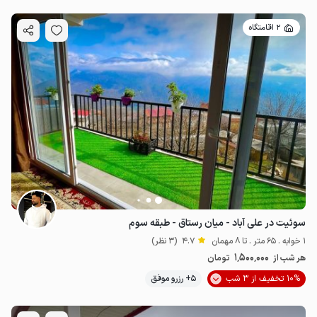
2 اقامتگاه
سوئیت در علی آباد - میان رستاق - طبقه سوم
1 خوابه . 65 متر . تا 8 مهمان
4.7
(3 نظر)
1٬500٬000
هر شب از
تومان
10% تخفیف از 3 شب
5+ رزرو موفق