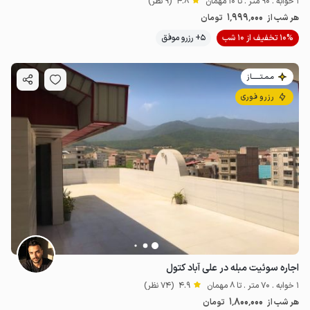
1 خوابه . 90 متر . تا 10 مهمان
4.8
(9 نظر)
1٬999٬000
هر شب از
تومان
10% تخفیف از 10 شب
5+ رزرو موفق
مـمـتــــــاز
رزرو فوری
اجاره سوئیت مبله در علی آباد کتول
1 خوابه . 70 متر . تا 8 مهمان
4.9
(74 نظر)
1٬800٬000
هر شب از
تومان