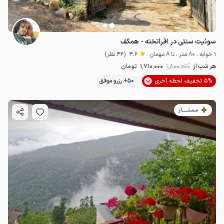
سوئیت سنتی در افراتخته - همکف
1 خوابه . 80 متر . تا 8 مهمان
4.6
(46 نظر)
هر شب از
1٬800٬000
1٬710٬000
تومان
5% تخفیف لحظه آخری
50+ رزرو موفق
مـمـتــــــاز