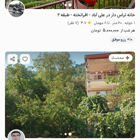
خانه تراس دار در علی آباد - افراتخته - طبقه ۲
1 خوابه . 60 متر . تا 8 مهمان
4.7
(7 نظر)
5٬000٬000
هر شب از
تومان
10+ رزرو موفق
مـمـتــــــاز