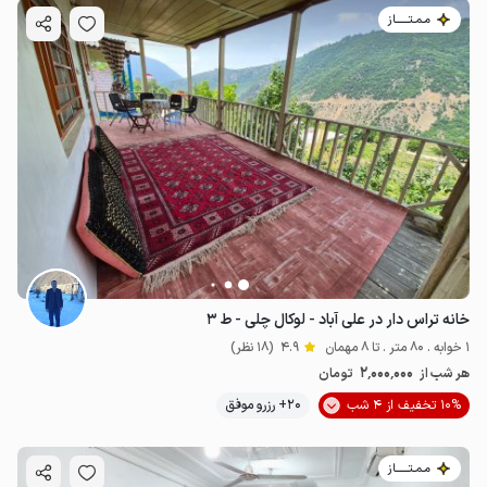
مـمـتــــــاز
خانه تراس دار در علی آباد - لوکال چلی - ط ۳
1 خوابه . 80 متر . تا 8 مهمان
4.9
(18 نظر)
2٬000٬000
هر شب از
تومان
10% تخفیف از 4 شب
20+ رزرو موفق
مـمـتــــــاز