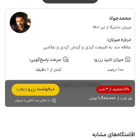
محمدجواد
میزبان جاجیگا از تیر 1401
درباره‌ میزبان:
علاقه مند به طبیعت گردی و گردش گردی و عکاسی
میزان تایید رزرو:
سرعت پاسخ‌گویی:
100 درصد
کمتر از 1 دقیقه
مشاهده حساب کاربری میزبان
درخواست رزرو
5% تخفیف از 3 شب
(رایگان)
1٬800٬000
هر شب از
تومان
با امکان چت آنلاین با میزبان
اقامتگاه‌های مشابه