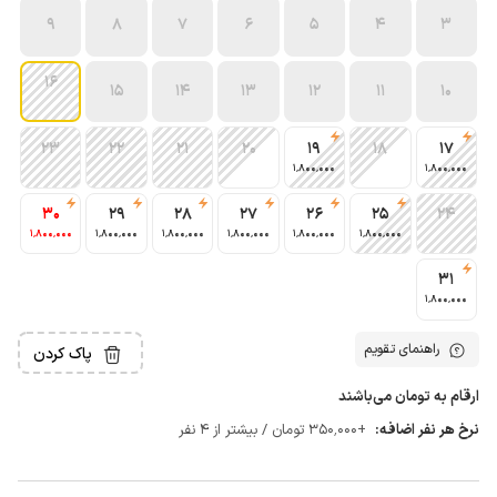
9
8
7
6
5
4
3
16
15
14
13
12
11
10
23
22
21
20
19
18
17
1٬800٬000
1٬800٬000
30
29
28
27
26
25
24
1٬800٬000
1٬800٬000
1٬800٬000
1٬800٬000
1٬800٬000
1٬800٬000
31
1٬800٬000
راهنمای تقویم
پاک کردن
ارقام به تومان می‌باشند
نرخ هر نفر اضافه:
+350٬000 تومان / بیشتر از 4 نفر