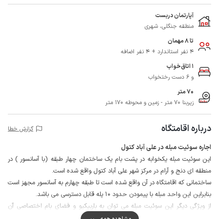
آپارتمان دربست
منطقه جنگلی، شهری
تا 8 مهمان
4 نفر استاندارد + 4 نفر اضافه
1 اتاق‌خواب
و 6 دست رختخواب
70 متر
زیربنا 70 متر - زمین و محوطه 170 متر
درباره اقامتگاه
گزارش خطا
اجاره سوئیت مبله در علی آباد کتول
این سوئیت مبله یکخوابه در پشت بام یک ساختمان چهار طبقه (با آسانسور ) در
منطقه ای دنج و آرام در مرکز شهر علی آباد کتول واقع شده است.
ساختمانی که اقامتگاه در آن واقع شده است تا طبقه چهارم به آسانسور مجهز است
بنابراین این واحد مبله با پیمودن حدود 10 پله قابل دسترسی می باشد.
از ویژگی دیگر این سوئیت مبله می توان به باربیکیو و فضای بام اختصاصی آن
اشاره داشت.
مشاهده همه