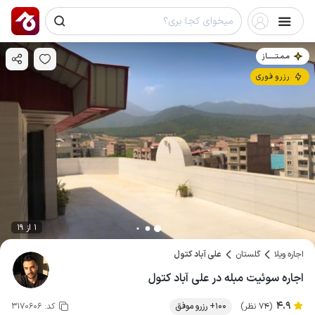
مـمـتــــــاز
رزرو فوری
1 از 19
اجاره ویلا
گلستان
علی آباد کتول
اجاره سوئیت مبله در علی آباد کتول
4.9
(74 نظر)
100+ رزرو موفق
کد:
3170606