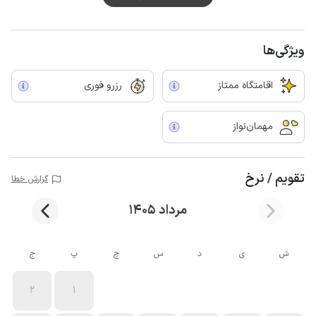
ویژگی‌ها
اقامتگاه ممتاز
رزرو فوری
مهمان‌نواز
تقویم / نرخ
گزارش خطا
مرداد 1405
ش
ی
د
س
چ
پ
ج
2
1