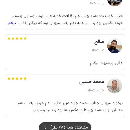
مرداد 1405
خیلی خوب بود همه چی ، هم نظافت خونه عالی بود ، وسایل زیستی
خونه تکمیل بود و..... از همه بهتر رفتار میزبان بود که پیگیر رفاه و وقت
...
بیشتر
شناس بودن واقعا ازشون تشکر میکنم
صالح
تیر 1405
عالی..پیشنهاد میکنم
محمد حسین
خرداد 1405
برخورد میزبان جناب محمد جواد عزیز عالی ، هم خوش رفتار ، هم
مهمان نواز ، همه چی طبق عکس ها بود و تمیز و مرتب
مشاهده همه (68 نظر)