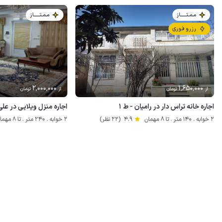
مـمـتــــــاز
مـمـتــــــاز
رزرو فوری
2٬000٬000
1٬650٬000
از
تومان
از
تومان
اجاره خانه تراس دار در رامیان - ط ۱
اجاره منزل ویلایی در علی
2 خوابه . 140 متر . تا 8 مهمان
4.9
(22 نظر)
2 خوابه . 240 متر . تا 8 مهمان