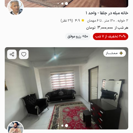
خانه مبله در جلفا - واحد ۱
2 خوابه . 120 متر . تا 6 مهمان
4.9
(29 نظر)
3٬000٬000
هر شب از
تومان
20% تخفیف از 7 شب
50+ رزرو موفق
مـمـتــــــاز