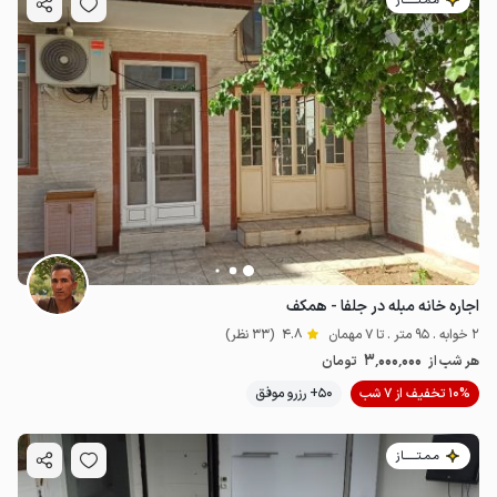
مـمـتــــــاز
اجاره خانه مبله در جلفا - همکف
2 خوابه . 95 متر . تا 7 مهمان
4.8
(33 نظر)
3٬000٬000
هر شب از
تومان
10% تخفیف از 7 شب
50+ رزرو موفق
مـمـتــــــاز