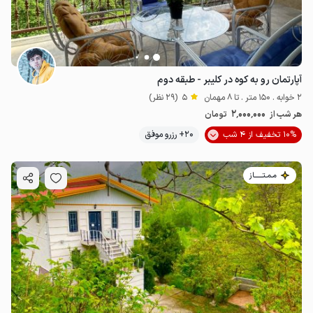
آپارتمان رو به کوه در کلیبر - طبقه دوم
2 خوابه . 150 متر . تا 8 مهمان
5
(29 نظر)
2٬000٬000
هر شب از
تومان
10% تخفیف از 4 شب
20+ رزرو موفق
مـمـتــــــاز