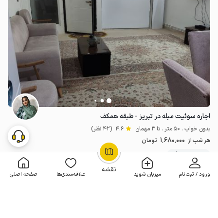
اجاره سوئیت مبله در تبریز - طبقه همکف
بدون خواب . 50 متر . تا 3 مهمان
4.6
(42 نظر)
1٬680٬000
هر شب از
تومان
100+ رزرو موفق
OpenStreetMap
©
نقشه
ورود / ثبت‌نام
میزبان شوید
علاقه‌مندی‌ها
صفحه اصلی
مـمـتــــــاز
2 اقامتگاه