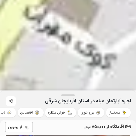
اجاره آپارتمان مبله در استان آذربایجان شرقی
مـمـتــــاز
رزرو فوری
خوش منظره
اقتصادی
لب‌آ
149 اقامتگاه
از
850٬000
از برترین
تومان