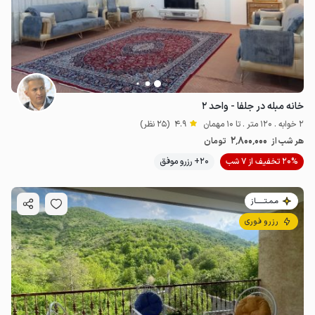
خانه مبله در جلفا - واحد ۲
2 خوابه . 120 متر . تا 10 مهمان
4.9
(25 نظر)
2٬800٬000
هر شب از
تومان
20% تخفیف از 7 شب
20+ رزرو موفق
2.8
میلیون ت
4.9
مـمـتــــــاز
3.2
میلیون ت
4.8
رزرو فوری