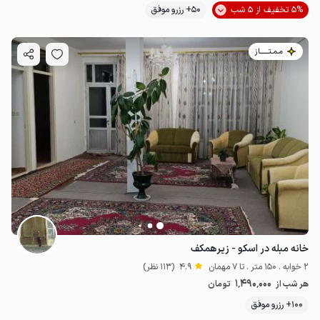
5% تخفیف از 5 شب
50+ رزرو موفق
مـمـتــــــاز
خانه مبله در اسکو - زیرهمکف
2 خوابه . 150 متر . تا 7 مهمان
4.9
(113 نظر)
1٬490٬000
هر شب از
تومان
100+ رزرو موفق