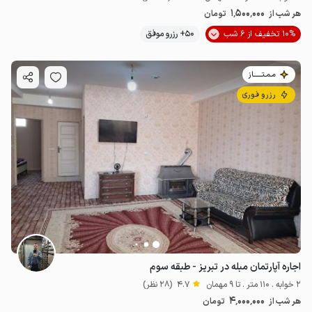
1٬500٬000
هر شب از
تومان
10% تخفیف از 6 شب
50+ رزرو موفق
مـمـتــــــاز
رزرو فوری
اجاره آپارتمان مبله در تبریز - طبقه سوم
2 خوابه . 110 متر . تا 9 مهمان
4.7
(28 نظر)
4٬000٬000
هر شب از
تومان