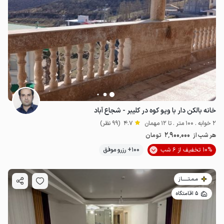
خانه بالکن دار با ویو کوه در کلیبر - شجاع آباد
2 خوابه . 100 متر . تا 12 مهمان
4.7
(99 نظر)
2٬900٬000
هر شب از
تومان
10% تخفیف از 6 شب
100+ رزرو موفق
مـمـتــــــاز
5 اقامتگاه