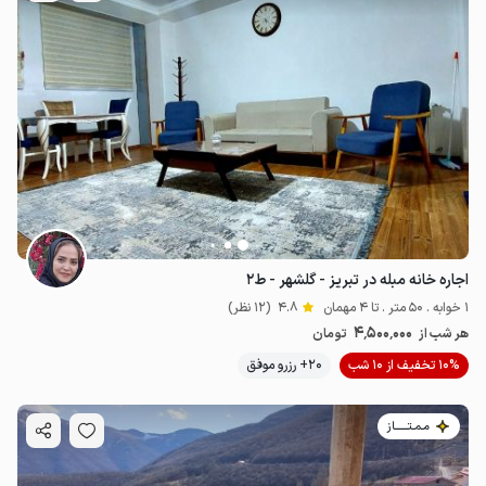
اجاره خانه مبله در تبریز - گلشهر - ط۲
1 خوابه . 50 متر . تا 4 مهمان
4.8
(12 نظر)
4٬500٬000
هر شب از
تومان
10% تخفیف از 10 شب
20+ رزرو موفق
مـمـتــــــاز