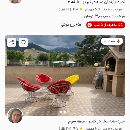
اجاره آپارتمان مبله در تبریز - طبقه ۳
2 خوابه . 100 متر . تا 5 مهمان
4.8
(22 نظر)
3٬000٬000
هر شب از
تومان
5% تخفیف از 5 شب
50+ رزرو موفق
مـمـتــــــاز
اجاره خانه مبله در کلیبر - طبقه سوم
2 خوابه . 100 متر . تا 6 مهمان
4.7
(30 نظر)