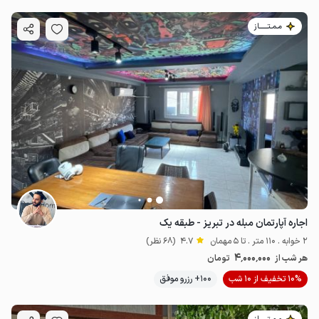
مـمـتــــــاز
اجاره آپارتمان مبله در تبریز - طبقه یک
2 خوابه . 110 متر . تا 5 مهمان
4.7
(68 نظر)
4٬000٬000
هر شب از
تومان
10% تخفیف از 10 شب
100+ رزرو موفق