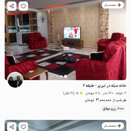
مـمـتــــــاز
خانه مبله در تبریز - طبقه ۲
2 خوابه . 120 متر . تا 7 مهمان
5
(61 نظر)
3٬000٬000
هر شب از
تومان
100+ رزرو موفق
مـمـتــــــاز