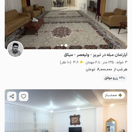
آپارتمان مبله در تبریز - ولیعصر - میثاق
3 خوابه . 135 متر . تا 6 مهمان
4.8
(10 نظر)
8٬000٬000
هر شب از
تومان
20+ رزرو موفق
مـمـتــــــاز