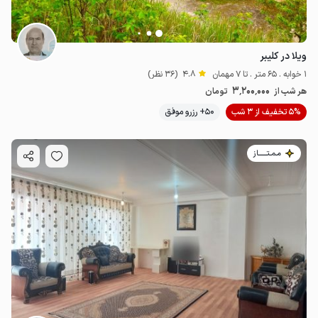
ویلا در کلیبر
1 خوابه . 65 متر . تا 7 مهمان
4.8
(36 نظر)
3٬200٬000
هر شب از
تومان
5% تخفیف از 3 شب
50+ رزرو موفق
مـمـتــــــاز