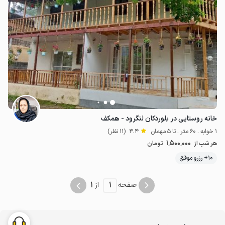
خانه روستایی در بلوردکان لنگرود - همکف
1 خوابه . 60 متر . تا 5 مهمان
4.4
(11 نظر)
1٬500٬000
هر شب از
تومان
10+ رزرو موفق
1
1
صفحه
از