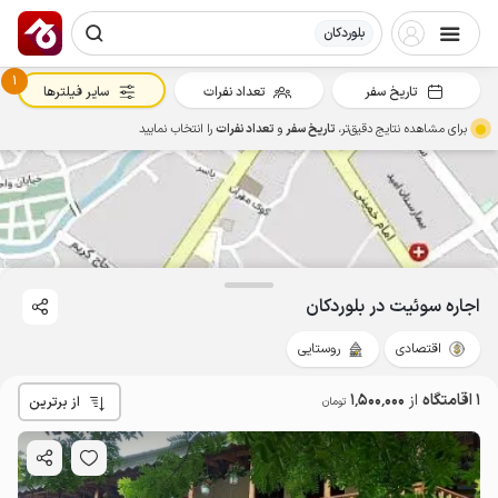
بلوردکان
1
تاریخ سفر
تعداد نفرات
سایر فیلترها
برای مشاهده نتایج دقیق‌تر،
تاریخ سفر
و
تعداد نفرات
را انتخاب نمایید
1.5
میلیون ت
4.4
اجاره سوئیت در بلوردکان
اقتصادی
روستایی
1 اقامتگاه
از
1٬500٬000
از برترین
تومان