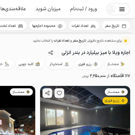
ورود / ثبت‌نام
میزبان شوید
علاقه‌مندی‌ها
تاریخ سفر
تعداد نفرات
محدوده اجاره‌بها
تعداد تخت 
برای مشاهده نتایج دقیق‌تر،
تاریخ سفر
و
تعداد نفرات
را انتخاب نمایید
اجاره ویلا با میز بیلیارد در بندر انزلی
مـمـتــــاز
رزرو فوری
استخردار
کلبه چوبی
خو
117 اقامتگاه
از
2٬250٬000
تومان
مـمـتــــــاز
مـمـتــــــاز
رزرو فوری