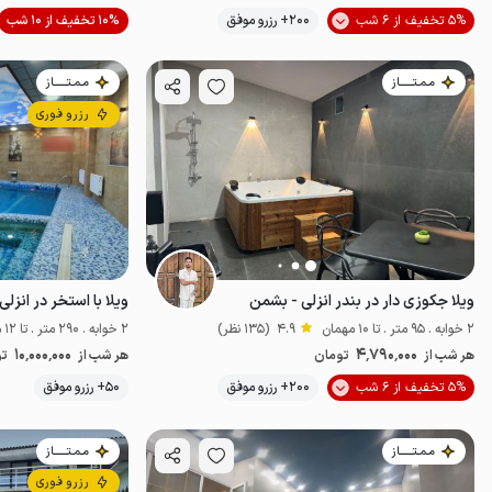
موقعیت در نقشه
5% تخفیف از 6 شب
200+ رزرو موفق
10% تخفیف از 10 شب
مـمـتــــــاز
مـمـتــــــاز
رزرو فوری
ویلا جکوزی دار در بندر انزلی - بشمن
ویلا با استخر در انزلی
2 خوابه . 95 متر . تا 10 مهمان
4.9
(135 نظر)
2 خوابه . 290 متر . تا 12 مهمان
10٬000٬000
4٬790٬000
هر شب از
تومان
هر شب از
تو
5% تخفیف از 6 شب
200+ رزرو موفق
50+ رزرو موفق
پت‌نواز
مـمـتــــــاز
مـمـتــــــاز
رزرو فوری