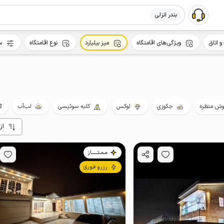
بندر انزلی
و اتاق
ویژگی‌های اقامتگاه
میز بیلیارد
نوع اقامتگاه
س
ش منظره
جکوزی
لوکس
کلبه سوئیسی
لب‌آب
از
مـمـتــــــاز
رزرو فوری