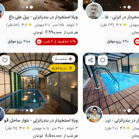
اجاره ویلا دوبلکس استخردار در انزلی - غازیان
ویلا استخردار در بندرانزلی - پیل علی باغ
4.7
(23 نظر)
2 خوابه . 175 متر . تا 6 مهمان
4.8
(57 نظر)
6٬990٬000
مان
هر شب از
تومان
موقعیت در نقشه
20+ رزرو موفق
10% تخفیف از 6 شب
100+ رزرو موفق
مـمـتــــــاز
رزرو فوری
ویلا دوبلکس استخردار در بندرانزلی - تربگوده
ویلا استخردار در بندرانزلی - بلوار ساحل قو
4.9
(20 نظر)
3 خوابه . 300 متر . تا 10 مهمان
4.7
(91 نظر)
8٬500٬000
مان
هر شب از
تومان