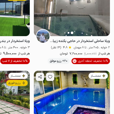
ویلا ساحلی استخردار در حاجی بکنده زیباکنار
2 خوابه . 205 متر . تا 8 مهمان
4.8
(14 نظر)
3 خوابه . 400 متر . تا 8 مهمان
9٬500٬000
هر شب از
8٬000٬000
7٬200٬000
تومان
هر شب از
ت
10% تخفیف لحظه آخری
20+ رزرو موفق
10% تخفیف از 7 شب
خوش منظره
مـمـتــــــاز
مـمـتــــــاز
رزرو فوری