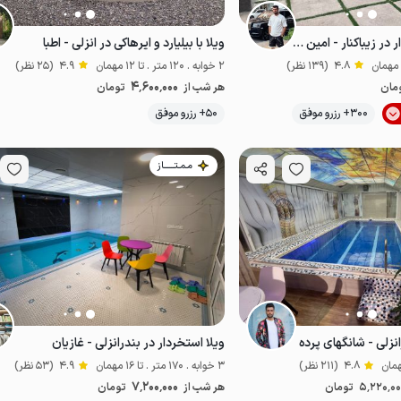
ویلا دوبلکس استخردار در زیباکنار - امین آباد
ویلا با بیلیارد و ایرهاکی در انزلی - اطبا
4.8
(139 نظر)
2 خوابه . 120 متر . تا 12 مهمان
4.9
(25 نظر)
4٬600٬000
مان
هر شب از
تومان
300+ رزرو موفق
50+ رزرو موفق
لوکس و مجلل
مـمـتــــــاز
انزلی - شانگهای پرده
ویلا استخردار در بندرانزلی - غازیان
4.8
(211 نظر)
3 خوابه . 170 متر . تا 16 مهمان
4.9
(53 نظر)
7٬200٬000
5٬220٬0
تومان
هر شب از
تومان