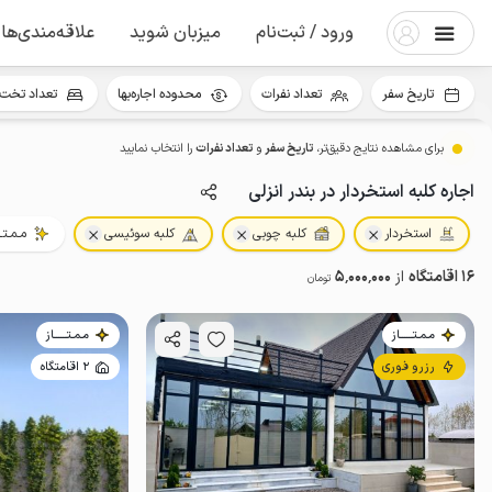
ورود / ثبت‌نام
میزبان شوید
علاقه‌مندی‌ها
تاریخ سفر
تعداد نفرات
محدوده اجاره‌بها
تعداد تخت 
برای مشاهده نتایج دقیق‌تر،
تاریخ سفر
و
تعداد نفرات
را انتخاب نمایید
اجاره کلبه استخردار در بندر انزلی
استخردار
کلبه چوبی
کلبه سوئیسی
مـمـتــ
16 اقامتگاه
از
5٬000٬000
تومان
مـمـتــــــاز
مـمـتــــــاز
رزرو فوری
2 اقامتگاه