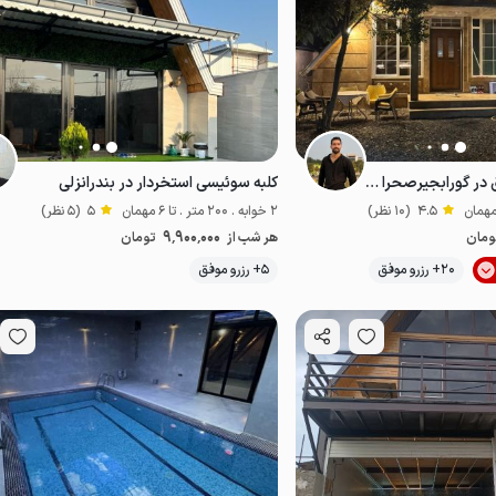
کلبه با استخر و آلاچیق در گورابجیرصحرا خمام
کلبه سوئیسی استخردار در بندرانزلی
4.5
(10 نظر)
2 خوابه . 200 متر . تا 6 مهمان
5
(5 نظر)
9٬900٬000
ومان
هر شب از
تومان
موقعیت در نقشه
20+ رزرو موفق
5+ رزرو موفق