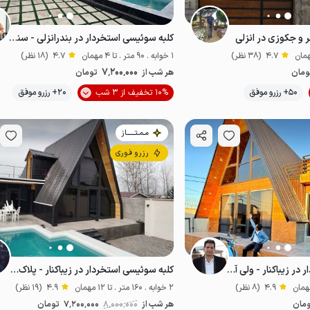
 و جکوزی در انزلی
کلبه سوئیسی استخردار در بندرانزلی - سنگاچین
4.7
(38 نظر)
1 خوابه . 90 متر . تا 4 مهمان
4.7
(18 نظر)
7٬200٬000
ومان
هر شب از
تومان
50+ رزرو موفق
10% تخفیف از 3 شب
20+ رزرو موفق
لوکس و مجلل
مـمـتــــــاز
رزرو فوری
کلبه سوئیسی استخردار در زیباکنار - ولی آباد
کلبه سوئیسی استخردار در زیباکنار - پلاک اول
4.9
(8 نظر)
2 خوابه . 160 متر . تا 12 مهمان
4.9
(19 نظر)
مان
هر شب از
8٬000٬000
7٬200٬000
تومان