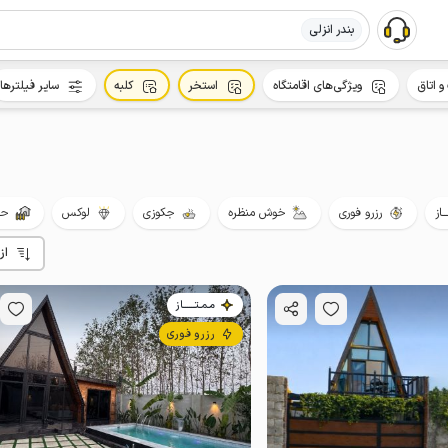
بندر انزلی
و اتاق
ویژگی‌های اقامتگاه
استخر
کلبه
سایر فیلترها
ــاز
رزرو فوری
خوش منظره
جکوزی
لوکس
حی
از
مـمـتــــــاز
رزرو فوری