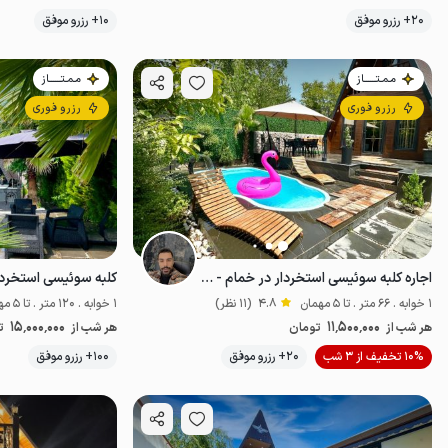
20+ رزرو موفق
10+ رزرو موفق
خوش منظره
مـمـتــــــاز
مـمـتــــــاز
رزرو فوری
رزرو فوری
اجاره کلبه سوئیسی استخردار در خمام - فشتکه
1 خوابه . 66 متر . تا 5 مهمان
4.8
(11 نظر)
1 خوابه . 120 متر . تا 5 مهمان
15٬000٬000
11٬500٬000
هر شب از
تومان
هر شب از
ت
موقعیت در نقشه
10% تخفیف از 3 شب
20+ رزرو موفق
100+ رزرو موفق