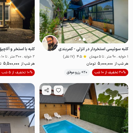
کلبه سوئیسی استخردار در انزلی - کمربندی
1 خوابه . 90 متر . تا 5 مهمان
4.5
(17 نظر)
2 خوابه . 300 متر . تا 10 مهمان
5٬500٬000
5٬000٬000
هر شب از
تومان
هر شب از
ت
موقعیت در نقشه
20% تخفیف از 10 شب
20+ رزرو موفق
10% تخفیف از 5 شب