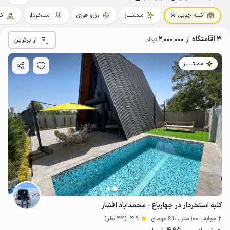
کلبه چوبی
مـمـتــــاز
رزرو فوری
استخردار
کل
3 اقامتگاه
از
2٬000٬000
از برترین
تومان
مـمـتــــــاز
کلبه استخردار در چهارباغ - محمدآباد افشار
2 خوابه . 100 متر . تا 6 مهمان
4.9
(42 نظر)
2
میلیون ت
4.9