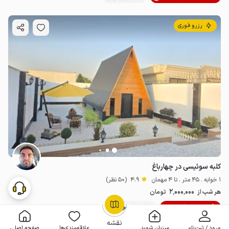
رزرو فوری
کلبه سوئیسی در چهارباغ
1 خوابه . 45 متر . تا 4 مهمان
4.9
(50 نظر)
2٬000٬000
هر شب از
تومان
10% تخفیف از 10 شب
100+ رزرو موفق
OpenStreetMap
©
نقشه
ورود / ثبت‌نام
میزبان شوید
علاقه‌مندی‌ها
صفحه اصلی