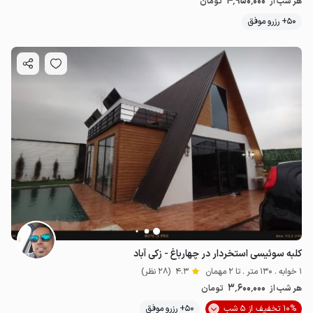
4٬950٬000
هر شب از
تومان
50+ رزرو موفق
کلبه سوئیسی استخردار در چهارباغ - زکی آباد
1 خوابه . 130 متر . تا 2 مهمان
4.3
(28 نظر)
3٬600٬000
هر شب از
تومان
10% تخفیف از 5 شب
50+ رزرو موفق