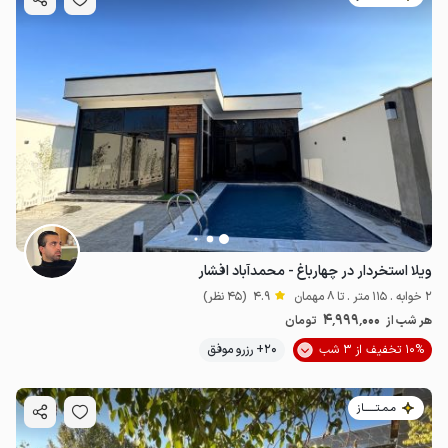
ویلا استخردار در چهارباغ - محمدآباد افشار
2 خوابه . 115 متر . تا 8 مهمان
4.9
(45 نظر)
4٬999٬000
هر شب از
تومان
10% تخفیف از 3 شب
20+ رزرو موفق
مـمـتــــــاز