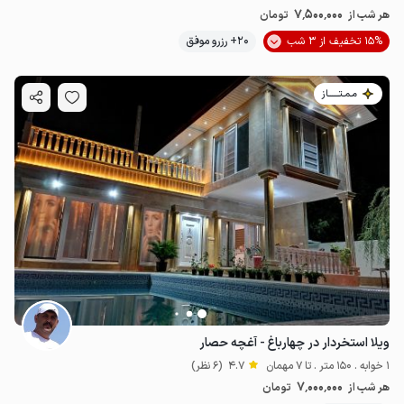
7٬500٬000
هر شب از
تومان
15% تخفیف از 3 شب
20+ رزرو موفق
مـمـتــــــاز
ویلا استخردار در چهارباغ - آغچه حصار
1 خوابه . 150 متر . تا 7 مهمان
4.7
(6 نظر)
7٬000٬000
هر شب از
تومان