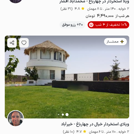
ویلا استخردار در چهارباغ - محمدآباد افشار
2 خوابه . 140 متر . تا 8 مهمان
4.8
(31 نظر)
4٬490٬000
هر شب از
تومان
10% تخفیف از 4 شب
20+ رزرو موفق
مـمـتــــــاز
ویلای استخردار خیال در چهارباغ - خیرآباد
2 خوابه . 70 متر . تا 6 مهمان
4.7
(10 نظر)