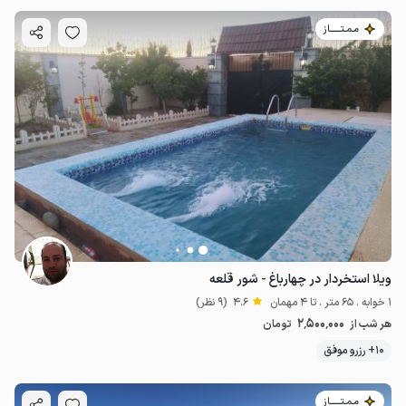
مـمـتــــــاز
ویلا استخردار در چهارباغ - شور قلعه
1 خوابه . 65 متر . تا 4 مهمان
4.6
(9 نظر)
2٬500٬000
هر شب از
تومان
10+ رزرو موفق
مـمـتــــــاز