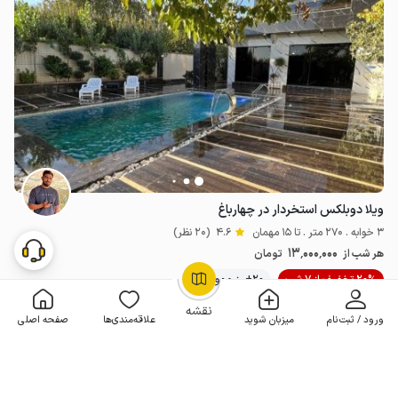
ویلا دوبلکس استخردار در چهارباغ
3 خوابه . 270 متر . تا 15 مهمان
4.6
(20 نظر)
13٬000٬000
هر شب از
تومان
20% تخفیف از 7 شب
20+ رزرو موفق
OpenStreetMap
©
نقشه
ورود / ثبت‌نام
میزبان شوید
علاقه‌مندی‌ها
صفحه اصلی
مـمـتــــــاز