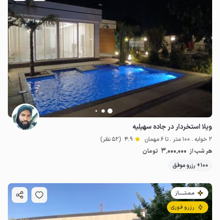
ویلا استخردار در جاده سهیلیه
2 خوابه . 100 متر . تا 6 مهمان
4.9
(52 نظر)
3٬000٬000
هر شب از
تومان
100+ رزرو موفق
مـمـتــــــاز
رزرو فوری