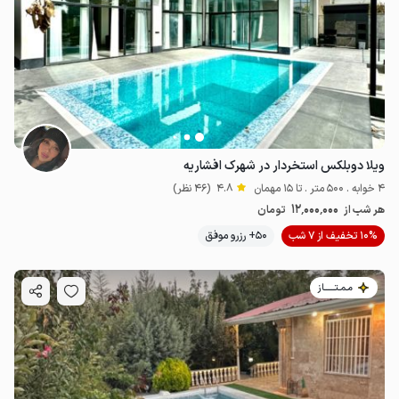
ویلا دوبلکس استخردار در شهرک افشاریه
4 خوابه . 500 متر . تا 15 مهمان
4.8
(46 نظر)
12٬000٬000
هر شب از
تومان
10% تخفیف از 7 شب
50+ رزرو موفق
مـمـتــــــاز