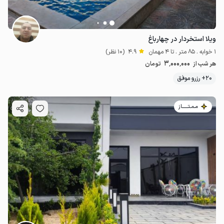
ویلا استخردار در چهارباغ
1 خوابه . 85 متر . تا 4 مهمان
4.9
(10 نظر)
3٬000٬000
هر شب از
تومان
20+ رزرو موفق
مـمـتــــــاز