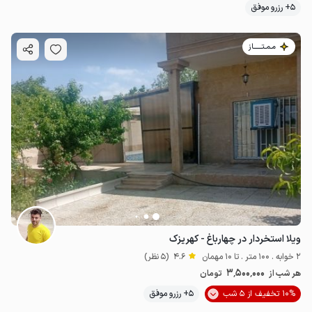
5+ رزرو موفق
مـمـتــــــاز
ویلا استخردار در چهارباغ - کهریزک
2 خوابه . 100 متر . تا 10 مهمان
4.6
(5 نظر)
3٬500٬000
هر شب از
تومان
10% تخفیف از 5 شب
5+ رزرو موفق