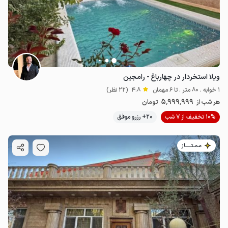
ویلا استخردار در چهارباغ - رامجین
1 خوابه . 80 متر . تا 6 مهمان
4.8
(22 نظر)
5٬999٬999
هر شب از
تومان
10% تخفیف از 7 شب
20+ رزرو موفق
مـمـتــــــاز
3
میلیون ت
4.9