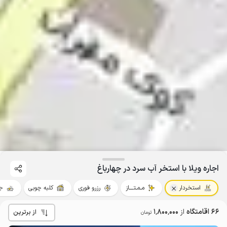
اجاره ویلا با استخر آب سرد در چهارباغ
استخردار
مـمـتــــاز
رزرو فوری
کلبه چوبی
ج
66 اقامتگاه
از
1٬800٬000
از برترین
تومان