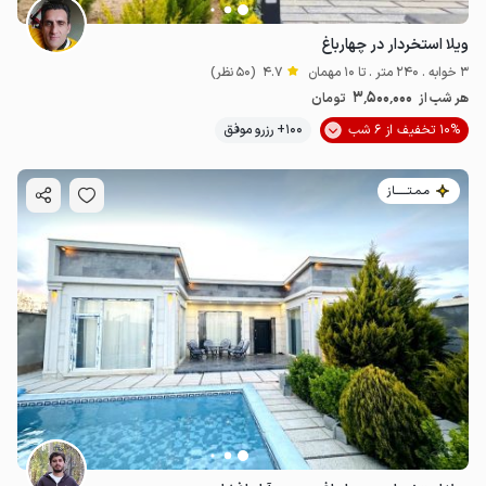
ویلا استخردار در چهارباغ
3 خوابه . 240 متر . تا 10 مهمان
4.7
(50 نظر)
3٬500٬000
هر شب از
تومان
10% تخفیف از 6 شب
100+ رزرو موفق
مـمـتــــــاز