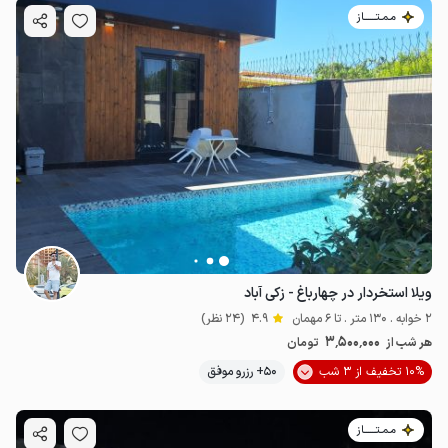
مـمـتــــــاز
ویلا استخردار در چهارباغ - زکی آباد
2 خوابه . 130 متر . تا 6 مهمان
4.9
(24 نظر)
3٬500٬000
هر شب از
تومان
10% تخفیف از 3 شب
50+ رزرو موفق
مـمـتــــــاز