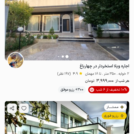
اجاره ویلا استخردار در چهارباغ
2 خوابه . 350 متر . تا 18 مهمان
4.9
(197 نظر)
3٬999٬000
هر شب از
تومان
10% تخفیف از 6 شب
300+ رزرو موفق
مـمـتــــــاز
رزرو فوری