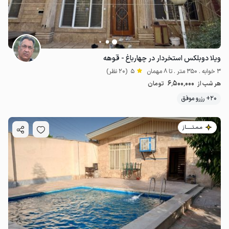
ویلا دوبلکس استخردار در چهارباغ - قوهه
3 خوابه . 350 متر . تا 8 مهمان
5
(20 نظر)
6٬500٬000
هر شب از
تومان
20+ رزرو موفق
مـمـتــــــاز