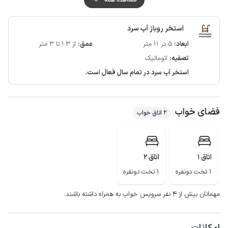
مهمانان گرامی توصیه می شود که آب معدنی به همراه داشته باشند.
کیفیت شبکه تلفن همراه برای دو اپراتور ایرانسل و همراه اول در مکالمه خوب و
استخر روباز آب سرد
دسترسی به اینترنت به صورت 4g است.
ابعاد:
5 در 11 متر
عمق:
از 1.3 تا 3 متر
لازم به ذکر است که حدود 50 متر از مسیر منتهی به ویلا به صورت جاده خاکی می
تصفیه:
اتوماتیک
باشد.
استخر آب سرد در تمام سال فعال است.
فضای خواب
2 اتاق خواب
اتاق 1
اتاق 2
1 تخت دونفره
1 تخت دونفره
مهمانان بیش از ۴ نفر سرویس خواب به همراه داشته باشند.