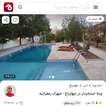
مـمـتــــــاز
1 از 24
اجاره ویلا
البرز
چهارباغ
ویلا استخردار در چهارباغ - شهرک زعفرانیه
5
(19 نظر)
20+ رزرو موفق
کد:
3240919