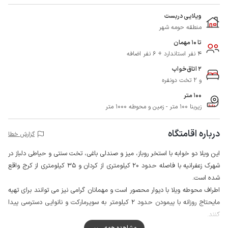
ویلایی دربست
منطقه حومه شهر
تا 10 مهمان
4 نفر استاندارد + 6 نفر اضافه
2 اتاق‌خواب
و 2 تخت دونفره
100 متر
زیربنا 100 متر - زمین و محوطه 1000 متر
درباره اقامتگاه
گزارش خطا
این ویلا دو خوابه با استخر روباز، میز و صندلی باغی، تخت سنتی و حیاطی دلباز در
شهرک زعفرانیه با فاصله حدود 20 کیلومتری از کردان و 35 کیلومتری از کرج واقع
شده است.
اطراف محوطه ویلا با دیوار محصور است و مهمانان گرامی نیز می توانند برای تهیه
مایحتاج روزانه با پیمودن حدود 2 کیلومتر به سوپرمارکت و نانوایی دسترسی پیدا
کنند.
در نظر داشته باشید که اب لوله کشی اقامتگاه از طریق منبع تامین می شود لذا به
مشاهده همه