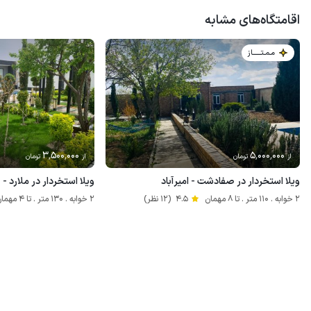
اقامتگاه‌های مشابه
مـمـتــــــاز
3٬500٬000
5٬000٬000
از
تومان
از
تومان
ویلا استخردار در صفادشت - امیرآباد
ویلا استخردار در ملارد 
2 خوابه . 110 متر . تا 8 مهمان
4.5
(12 نظر)
2 خوابه . 130 متر . تا 4 مهمان