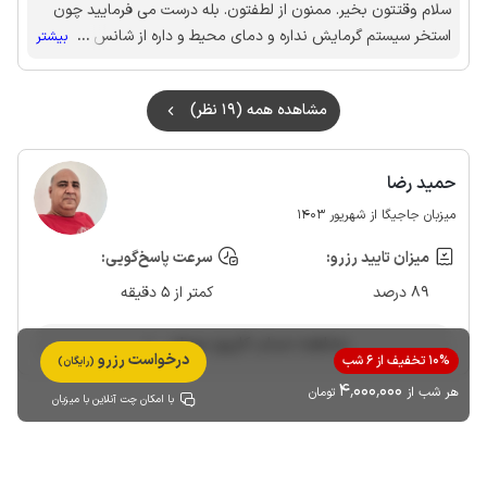
سلام وقتتون بخیر. ممنون از لطفتون. بله درست می فرمایید چون
استخر سیستم گرمایش نداره و دمای محیط و داره از شانس شما شب
...
بیشتر
قبلش هوا خنک بود آب سرد بود. به هر حال ممنون از لطف شما. 🙏
مشاهده همه (19 نظر)
حمید رضا
میزبان جاجیگا از شهریور 1403
میزان تایید رزرو:
سرعت پاسخ‌گویی:
89 درصد
کمتر از 5 دقیقه
مشاهده حساب کاربری میزبان
درخواست رزرو
10% تخفیف از 6 شب
(رایگان)
4٬000٬000
هر شب از
تومان
با امکان چت آنلاین با میزبان