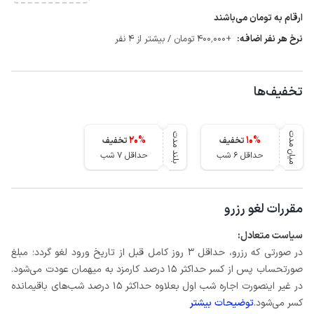
ارقام به تومان می‌باشند
نرخ هر نفر اضافه:
+400٬000 تومان / بیشتر از 4 نفر
تخفیف‌ها
میان مدت
بلند مدت
20
%
10
%
تخفیف
تخفیف
حداقل 6 شب
حداقل 7 شب
مقررات لغو رزرو
سیاست متعادل:
در صورتی که رزرو، حداقل 3 روز کامل قبل از تاریخ ورود لغو گردد؛ مبلغ
صورتحساب پس از کسر حداکثر 15 درصد کارمزد به میهمان عودت می‌شود.
در غیر اینصورت اجاره شب اول بعلاوه حداکثر 15 درصد شب‌های باقیمانده
کسر می‌شود.
توضیحات بیشتر