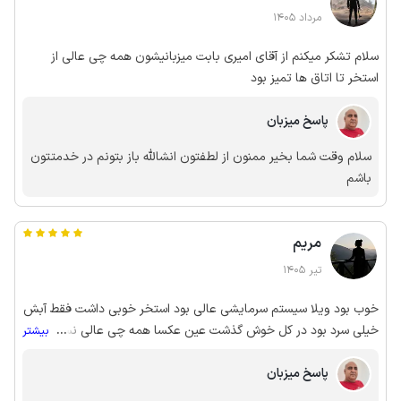
مرداد 1405
سلام تشکر میکنم از آقای امیری بابت میزبانیشون همه چی عالی از
استخر تا اتاق ها تمیز بود
پاسخ میزبان
سلام وقت شما بخیر ممنون از لطفتون انشالله باز بتونم در خدمتتون
باشم
مریم
تیر 1405
خوب بود ویلا سیستم سرمایشی عالی بود استخر خوبی داشت فقط آبش
خیلی سرد بود در کل خوش گذشت عین عکسا همه چی عالی نسبت به
...
بیشتر
قیمت خوب بود
پاسخ میزبان