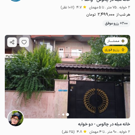
2 خوابه . 75 متر . تا 5 مهمان
4.7
(107 نظر)
2٬499٬000
هر شب از
تومان
200+ رزرو موفق
مـمـتــــــاز
رزرو فوری
خانه مبله در چالوس - دو خوابه
2 خوابه . 90 متر . تا 4 مهمان
4.8
(25 نظر)