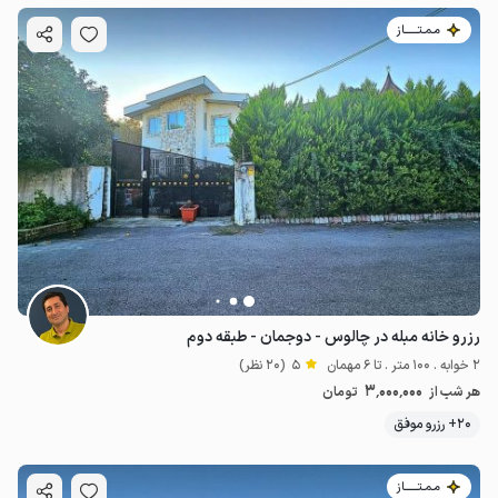
مـمـتــــــاز
رزرو خانه مبله در چالوس - دوجمان - طبقه دوم
2 خوابه . 100 متر . تا 6 مهمان
5
(20 نظر)
3٬000٬000
هر شب از
تومان
20+ رزرو موفق
مـمـتــــــاز