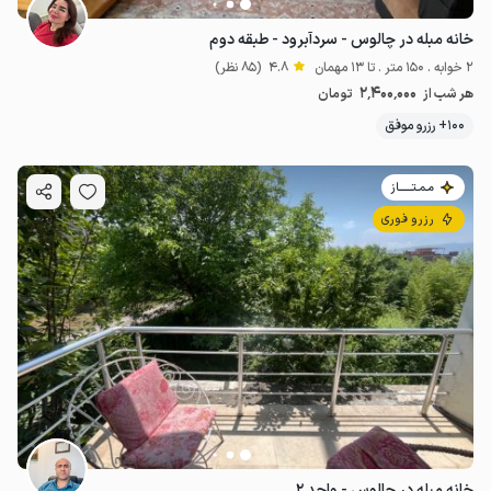
خانه مبله در چالوس - سردآبرود - طبقه دوم
2 خوابه . 150 متر . تا 13 مهمان
4.8
(85 نظر)
2٬400٬000
هر شب از
تومان
100+ رزرو موفق
مـمـتــــــاز
رزرو فوری
خانه مبله در چالوس - واحد ۲