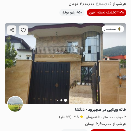
هر شب از
2٬500٬000
2٬000٬000
تومان
20% تخفیف لحظه آخری
50+ رزرو موفق
مـمـتــــــاز
خانه ویلایی در هچیرود - دلگشا
2 خوابه . 100 متر . تا 5 مهمان
4.8
(161 نظر)
2٬600٬000
هر شب از
تومان