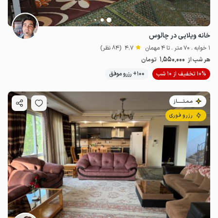
خانه ویلایی در چالوس
1 خوابه . 70 متر . تا 4 مهمان
4.7
(84 نظر)
1٬550٬000
هر شب از
تومان
10% تخفیف از 10 شب
100+ رزرو موفق
مـمـتــــــاز
رزرو فوری