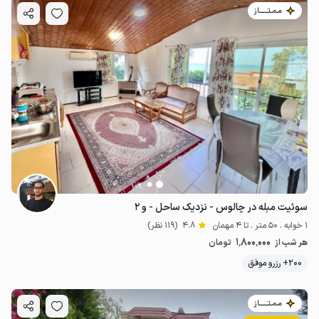
مـمـتــــــاز
سوئیت مبله در چالوس - نزدیک ساحل - و ۲
1 خوابه . 50 متر . تا 4 مهمان
4.8
(119 نظر)
1٬800٬000
هر شب از
تومان
200+ رزرو موفق
مـمـتــــــاز