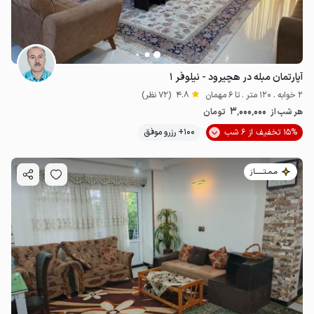
آپارتمان مبله در هچیرود - نیلوفر ۱
2 خوابه . 120 متر . تا 6 مهمان
4.8
(72 نظر)
3٬000٬000
هر شب از
تومان
15% تخفیف از 6 شب
100+ رزرو موفق
مـمـتــــــاز