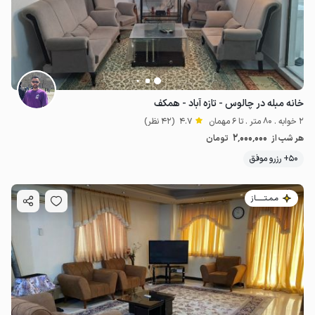
خانه مبله در چالوس - تازه آباد - همکف
2 خوابه . 80 متر . تا 6 مهمان
4.7
(42 نظر)
2٬000٬000
هر شب از
تومان
50+ رزرو موفق
مـمـتــــــاز
1.55
میلیون ت
4.7