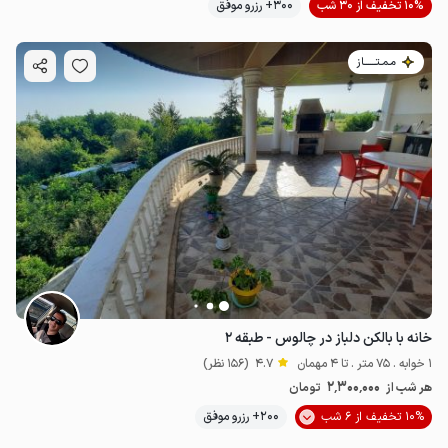
10% تخفیف از 30 شب
300+ رزرو موفق
مـمـتــــــاز
خانه با بالکن دلباز در چالوس - طبقه ۲
1 خوابه . 75 متر . تا 4 مهمان
4.7
(156 نظر)
2٬300٬000
هر شب از
تومان
10% تخفیف از 6 شب
200+ رزرو موفق