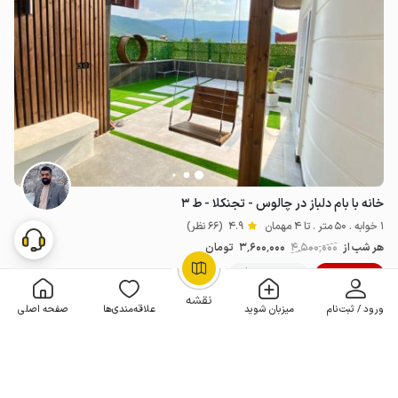
خانه با بام دلباز در چالوس - تجنکلا - ط ۳
1 خوابه . 50 متر . تا 4 مهمان
4.9
(66 نظر)
هر شب از
4٬500٬000
3٬600٬000
تومان
20% تخفیف
100+ رزرو موفق
OpenStreetMap
©
نقشه
ورود / ثبت‌نام
میزبان شوید
علاقه‌مندی‌ها
صفحه اصلی
مـمـتــــــاز