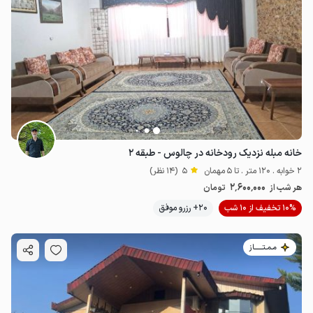
خانه مبله نزدیک رودخانه در چالوس - طبقه ۲
2 خوابه . 120 متر . تا 5 مهمان
5
(14 نظر)
2٬600٬000
هر شب از
تومان
10% تخفیف از 10 شب
20+ رزرو موفق
مـمـتــــــاز