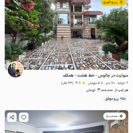
رزرو فوری
سوئیت در چالوس - خط هشت - همکف
2 خوابه . 70 متر . تا 5 مهمان
4.8
(46 نظر)
3٬000٬000
هر شب از
تومان
50+ رزرو موفق
مـمـتــــــاز