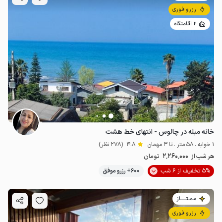
رزرو فوری
2 اقامتگاه
خانه مبله در چالوس - انتهای خط هشت
1 خوابه . 58 متر . تا 3 مهمان
4.8
(278 نظر)
2٬260٬000
هر شب از
تومان
5% تخفیف از 6 شب
600+ رزرو موفق
مـمـتــــــاز
رزرو فوری