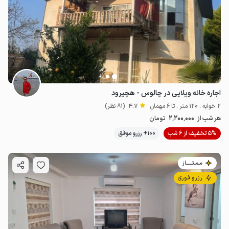
اجاره خانه ویلایی در چالوس - هچیرود
2 خوابه . 120 متر . تا 6 مهمان
4.7
(81 نظر)
2٬200٬000
هر شب از
تومان
5% تخفیف از 6 شب
100+ رزرو موفق
مـمـتــــــاز
رزرو فوری