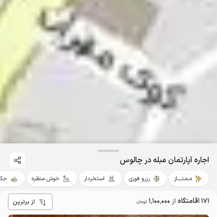
اجاره آپارتمان مبله در چالوس
مـمـتــــاز
رزرو فوری
استخردار
خوش منظره
جکو
171 اقامتگاه
از
1٬100٬000
از برترین
تومان