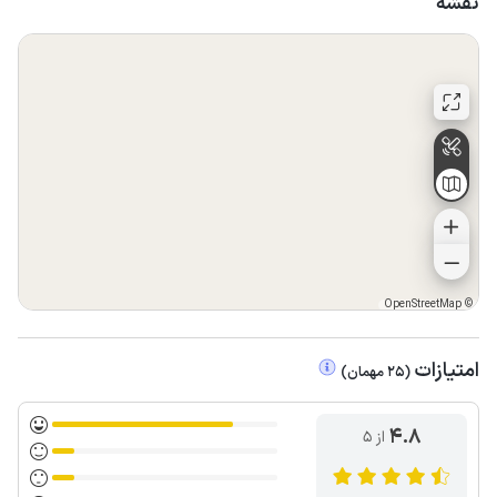
نقشه
OpenStreetMap
©
امتیازات
(
25
مهمان
)
4.8
از ۵