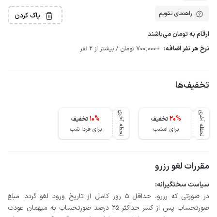
راهنمای تقویم
پاک کردن
ارقام به تومان می‌باشند
نرخ هر نفر اضافه:
+700٬000 تومان / بیشتر از 2 نفر
تخفیف‌ها
لحظه آخری
لحظه آخری
10
%
20
%
تخفیف
تخفیف
برای امشب
برای فردا شب
مقررات لغو رزرو
سیاست سختگیرانه:
در صورتی که رزرو، حداقل 5 روز کامل از تاریخ ورود لغو گردد؛ مبلغ
صورتحساب پس از کسر حداکثر 25 درصد صورتحساب به میهمان عودت