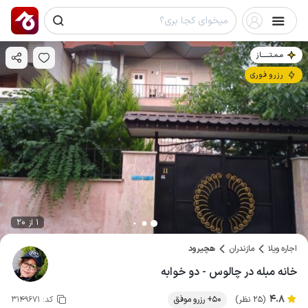
مـمـتــــــاز
رزرو فوری
1 از 20
اجاره ویلا
مازندران
هچیرود
خانه مبله در چالوس - دو خوابه
4.8
(25 نظر)
50+ رزرو موفق
کد:
3149671