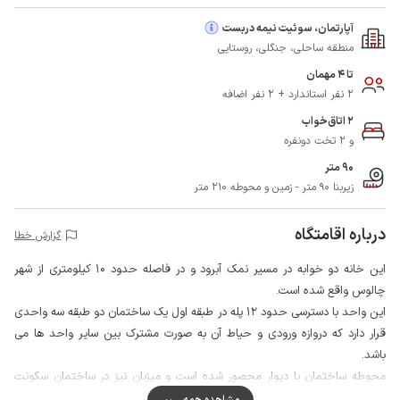
آپارتمان، سوئیت نیمه دربست
منطقه ساحلی، جنگلی، روستایی
تا 4 مهمان
2 نفر استاندارد + 2 نفر اضافه
2 اتاق‌خواب
و 2 تخت دونفره
90 متر
زیربنا 90 متر - زمین و محوطه 210 متر
درباره اقامتگاه
گزارش خطا
این خانه دو خوابه در مسیر نمک آبرود و در فاصله حدود 10 کیلومتری از شهر
چالوس واقع شده است.
این واحد با دسترسی حدود 12 پله در طبقه اول یک ساختمان دو طبقه سه واحدی
قرار دارد که دروازه ورودی و حیاط آن به صورت مشترک بین سایر واحد ها می
باشد.
محوطه ساختمان با دیوار محصور شده است و میزبان نیز در ساختمان سکونت
دارد، همچنین مشاعات مجهز به دوربین می باشد اما خاموش است.
مشاهده همه