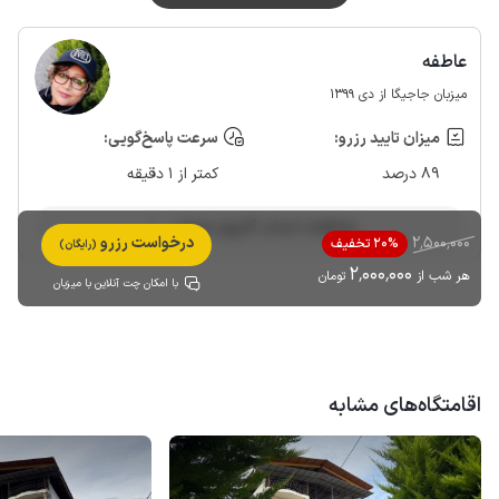
عاطفه
میزبان جاجیگا از دی 1399
میزان تایید رزرو:
سرعت پاسخ‌گویی:
89 درصد
کمتر از 1 دقیقه
مشاهده حساب کاربری میزبان
2٬500٬000
درخواست رزرو
20% تخفیف
(رایگان)
2٬000٬000
هر شب از
تومان
با امکان چت آنلاین با میزبان
اقامتگاه‌های مشابه