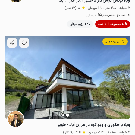
ویلا لوکس تراس دار با جکوزی در مرزن آباد
2 خوابه . 200 متر . تا 6 مهمان
5
(17 نظر)
15٬000٬000
هر شب از
تومان
10% تخفیف از 7 شب
20+ رزرو موفق
رزرو فوری
ویلا با جکوزی و ویو کوه در مرزن آباد - طویر
2 خوابه . 100 متر . تا 5 مهمان
4.4
(9 نظر)