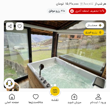
هر شب از
16٬900٬000
15٬210٬000
تومان
10% تخفیف لحظه آخری
10+ رزرو موفق
مـمـتــــــاز
رزرو فوری
ویلا جنگلی با جکوزی در مرزن آباد - طویر
OpenStreetMap
©
بدون خواب . 65 متر . تا 2 مهمان
4.8
(39 نظر)
نقشه
ورود / ثبت‌نام
میزبان شوید
علاقه‌مندی‌ها
صفحه اصلی
هر شب از
10٬400٬000
7٬280٬000
تومان