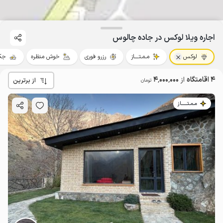
اجاره ویلا لوکس در جاده چالوس
لوکس
مـمـتــــاز
رزرو فوری
خوش منظره
جک
4 اقامتگاه
از
4٬000٬000
از برترین
تومان
مـمـتــــــاز