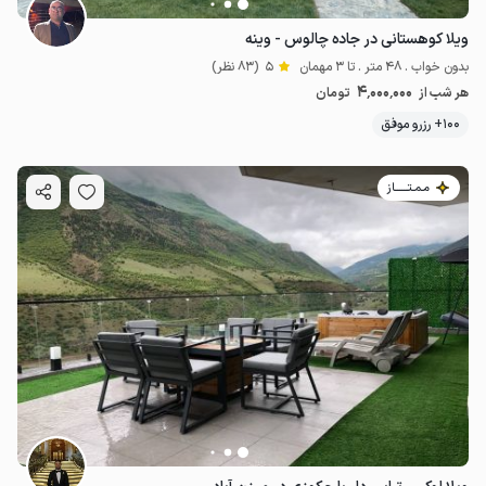
ویلا کوهستانی در جاده چالوس - وینه
بدون خواب . 48 متر . تا 3 مهمان
5
(83 نظر)
4٬000٬000
هر شب از
تومان
100+ رزرو موفق
مـمـتــــــاز
4
میلیون ت
5