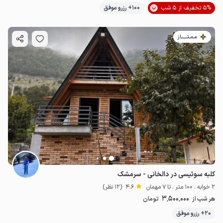
5% تخفیف از 5 شب
100+ رزرو موفق
مـمـتــــــاز
کلبه سوئیسی در دالخانی - سرمشک
2 خوابه . 100 متر . تا 7 مهمان
4.6
(12 نظر)
3٬500٬000
هر شب از
تومان
20+ رزرو موفق