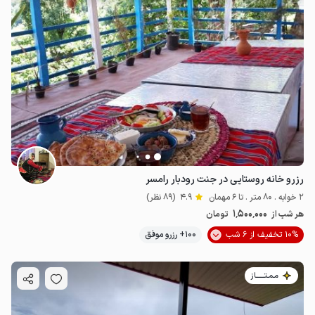
رزرو خانه روستایی در جنت رودبار رامسر
2 خوابه . 80 متر . تا 6 مهمان
4.9
(89 نظر)
1٬500٬000
هر شب از
تومان
10% تخفیف از 6 شب
100+ رزرو موفق
مـمـتــــــاز