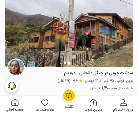
سوئیت چوبی در جنگل دالخانی - دره دم
بدون خواب . 45 متر . تا 3 مهمان
4.6
(29 نظر)
1٬400٬000
هر شب از
تومان
50+ رزرو موفق
OpenStreetMap
©
نقشه
ورود / ثبت‌نام
میزبان شوید
علاقه‌مندی‌ها
صفحه اصلی