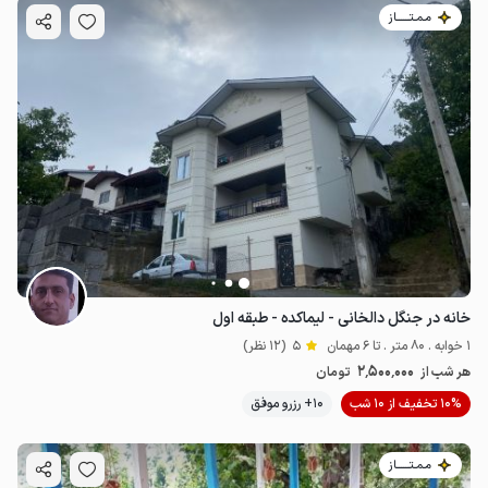
مـمـتــــــاز
خانه در جنگل دالخانی - لیماکده - طبقه اول
1 خوابه . 80 متر . تا 6 مهمان
5
(12 نظر)
2٬500٬000
هر شب از
تومان
10% تخفیف از 10 شب
10+ رزرو موفق
مـمـتــــــاز