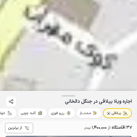
اجاره ویلا ییلاقی در جنگل دالخانی
ییلاقی
مـمـتــــاز
رزرو فوری
کلبه چوبی
خوش
37 اقامتگاه
از
1٬400٬000
از برترین
تومان