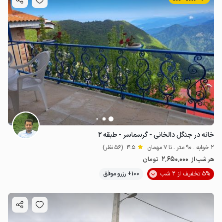
خانه در جنگل دالخانی - گرسماسر - طبقه ۲
2 خوابه . 90 متر . تا 7 مهمان
4.5
(56 نظر)
2٬650٬000
هر شب از
تومان
5% تخفیف از 2 شب
100+ رزرو موفق