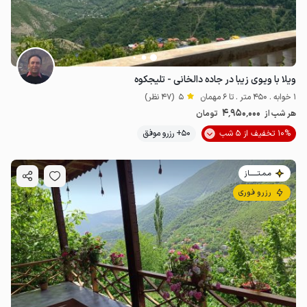
ویلا با ویوی زیبا در جاده دالخانی - تلیجکوه
1 خوابه . 450 متر . تا 6 مهمان
5
(47 نظر)
4٬950٬000
هر شب از
تومان
10% تخفیف از 5 شب
50+ رزرو موفق
مـمـتــــــاز
رزرو فوری