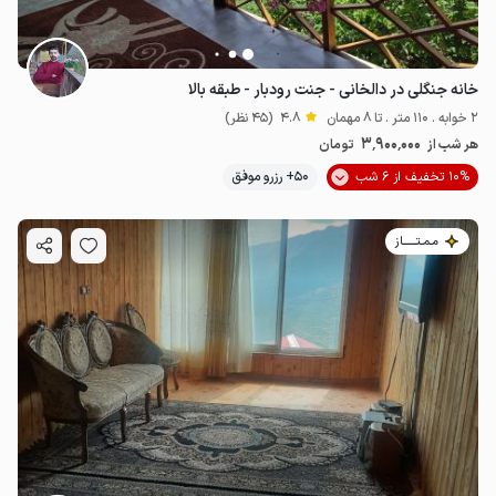
خانه جنگلی در دالخانی - جنت رودبار - طبقه بالا
2 خوابه . 110 متر . تا 8 مهمان
4.8
(45 نظر)
3٬900٬000
هر شب از
تومان
10% تخفیف از 6 شب
50+ رزرو موفق
مـمـتــــــاز