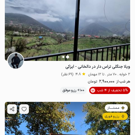
ویلا جنگلی تراس دار در دالخانی - ایزکی
2 خوابه . 70 متر . تا 12 مهمان
4.8
(69 نظر)
2٬900٬000
هر شب از
تومان
5% تخفیف از 4 شب
100+ رزرو موفق
مـمـتــــــاز
رزرو فوری