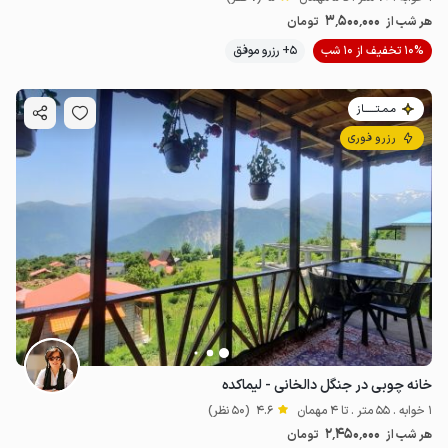
3٬500٬000
هر شب از
تومان
10% تخفیف از 10 شب
5+ رزرو موفق
مـمـتــــــاز
رزرو فوری
خانه چوبی در جنگل دالخانی - لیماکده
1 خوابه . 55 متر . تا 4 مهمان
4.6
(50 نظر)
2٬450٬000
هر شب از
تومان