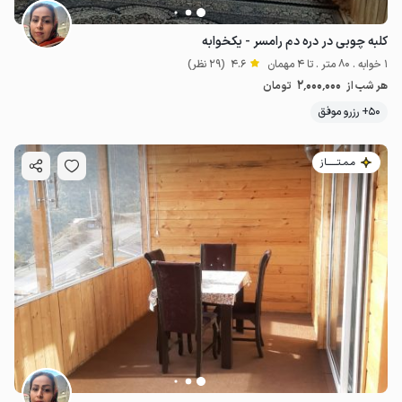
کلبه چوبی در دره دم رامسر - یکخوابه
1 خوابه . 80 متر . تا 4 مهمان
4.6
(29 نظر)
2٬000٬000
هر شب از
تومان
50+ رزرو موفق
مـمـتــــــاز