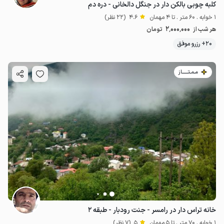
کلبه چوبی بالکن دار در جنگل دالخانی - دره دم
1 خوابه . 60 متر . تا 4 مهمان
4.6
(22 نظر)
2٬000٬000
هر شب از
تومان
20+ رزرو موفق
مـمـتــــــاز
خانه تراس دار در رامسر - جنت رودبار - طبقه ۲
1 خوابه . 70 متر . تا 5 مهمان
5
(7 نظر)