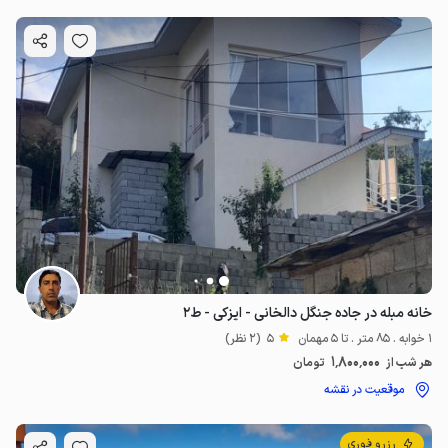
خانه مبله در جاده جنگل دالخانی - ایزکی - ط۲
1 خوابه . 85 متر . تا 5 مهمان
5
(2 نظر)
1٬800٬000
هر شب از
تومان
موقعیت در نقشه
رزرو فوری