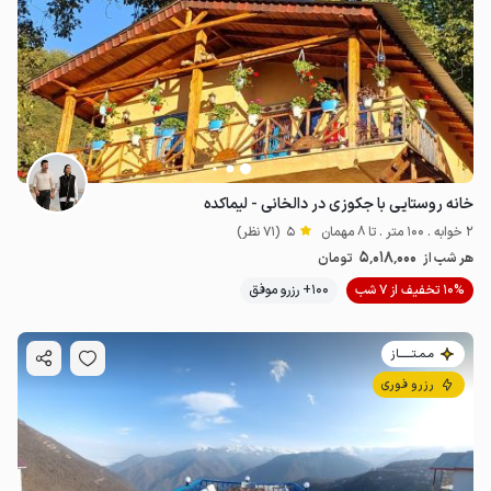
خانه روستایی با جکوزی در دالخانی - لیماکده
2 خوابه . 100 متر . تا 8 مهمان
5
(71 نظر)
5٬018٬000
هر شب از
تومان
10% تخفیف از 7 شب
100+ رزرو موفق
مـمـتــــــاز
رزرو فوری