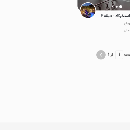
استخرگاه - طبقه ۲
مان
موقعیت در نقشه
موقعیت در نقشه
1
1
حه
از