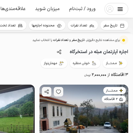
ورود / ثبت‌نام
میزبان شوید
علاقه‌مندی‌ها
تاریخ سفر
تعداد نفرات
محدوده اجاره‌بها
تعداد تخت 
برای مشاهده نتایج دقیق‌تر،
تاریخ سفر
و
تعداد نفرات
را انتخاب نمایید
اجاره آپارتمان مبله در استخرگاه
مـمـتــــاز
خوش منظره
مهمان‌نواز
3 اقامتگاه
از
2٬000٬000
تومان
مـمـتــــــاز
2 اقامتگاه