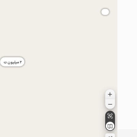
2
میلیون ت