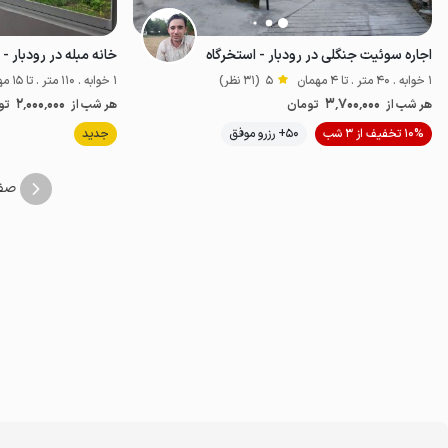
اجاره سوئیت جنگلی در رودبار - استخرگاه
خانه مبله در رودبار - 
1 خوابه . 40 متر . تا 4 مهمان
5
(31 نظر)
1 خوابه . 110 متر . تا 15 مهمان
2٬000٬000
3٬700٬000
هر شب از
تومان
هر شب از
تو
10% تخفیف از 3 شب
50+ رزرو موفق
جدید
خوش منظره
صف