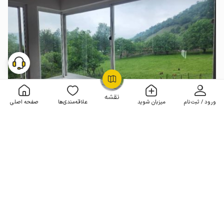
OpenStreetMap
©
نقشه
ورود / ثبت‌نام
میزبان شوید
علاقه‌مندی‌ها
صفحه اصلی
خانه مبله در رودبار - استخرگاه - طبقه ۲
1 خوابه . 110 متر . تا 15 مهمان
2٬000٬000
هر شب از
تومان
جدید
مـمـتــــــاز