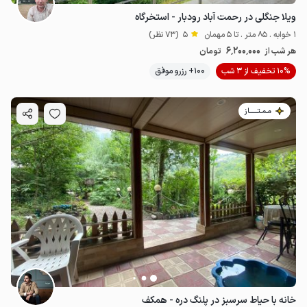
ویلا جنگلی در رحمت آباد رودبار - استخرگاه
1 خوابه . 85 متر . تا 5 مهمان
5
(73 نظر)
6٬200٬000
هر شب از
تومان
10% تخفیف از 3 شب
100+ رزرو موفق
مـمـتــــــاز
خانه با حیاط سرسبز در پلنگ دره - همکف