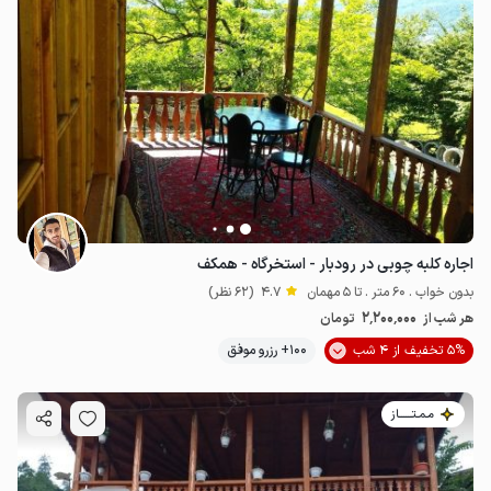
اجاره کلبه چوبی در رودبار - استخرگاه - همکف
بدون خواب . 60 متر . تا 5 مهمان
4.7
(62 نظر)
2٬200٬000
هر شب از
تومان
5% تخفیف از 4 شب
100+ رزرو موفق
مـمـتــــــاز