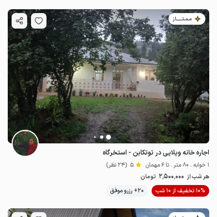
مـمـتــــــاز
اجاره خانه ویلایی در توتکابن - استخرگاه
1 خوابه . 80 متر . تا 6 مهمان
5
(24 نظر)
2٬500٬000
هر شب از
تومان
10% تخفیف از 10 شب
20+ رزرو موفق