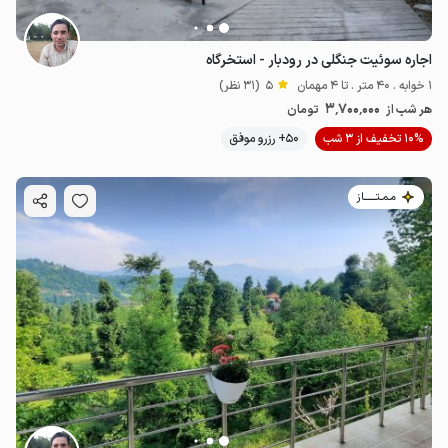
اجاره سوئیت جنگلی در رودبار - استخرگاه
1 خوابه . 40 متر . تا 4 مهمان
5
(31 نظر)
3٬700٬000
هر شب از
تومان
10% تخفیف از 3 شب
50+ رزرو موفق
مـمـتــــــاز