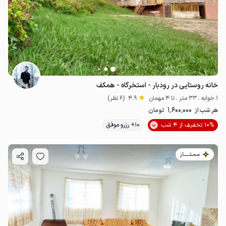
2.2
میلیون ت
4.6
خانه روستایی در رودبار - استخرگاه - همکف
1 خوابه . 33 متر . تا 4 مهمان
4.9
(6 نظر)
1٬600٬000
هر شب از
تومان
10% تخفیف از 4 شب
10+ رزرو موفق
مـمـتــــــاز