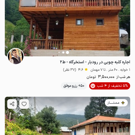
اجاره کلبه چوبی در رودبار - استخرگاه - ط۲
1 خوابه . 60 متر . تا 7 مهمان
4.6
(37 نظر)
3٬500٬000
هر شب از
تومان
5% تخفیف از 4 شب
50+ رزرو موفق
مـمـتــــــاز