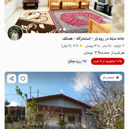
خانه مبله در رودبار - استخرگاه - همکف
2 خوابه . 80 متر . تا 4 مهمان
4.6
(6 نظر)
2٬900٬000
هر شب از
تومان
10% تخفیف از 7 شب
5+ رزرو موفق
مـمـتــــــاز