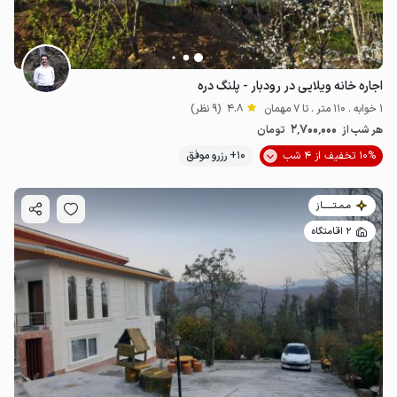
اجاره خانه ویلایی در رودبار - پلنگ دره
1 خوابه . 110 متر . تا 7 مهمان
4.8
(9 نظر)
2٬700٬000
هر شب از
تومان
10% تخفیف از 4 شب
10+ رزرو موفق
مـمـتــــــاز
2 اقامتگاه