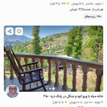
1 خوابه . 50 متر . تا 5 مهمان
4.6
(30 نظر)
2٬200٬000
هر شب از
تومان
50+ رزرو موفق
خانه مبله با ویو کوه و جنگل در پلنگ دره - ط۲
2 خوابه . 100 متر . تا 10 مهمان
5
(1 نظر)