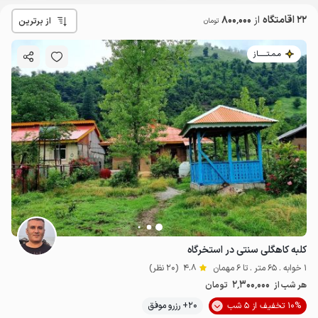
22 اقامتگاه
از
800٬000
از برترین
تومان
مـمـتــــــاز
کلبه کاهگلی سنتی در استخرگاه
1 خوابه . 65 متر . تا 6 مهمان
4.8
(20 نظر)
2٬300٬000
هر شب از
تومان
10% تخفیف از 5 شب
20+ رزرو موفق