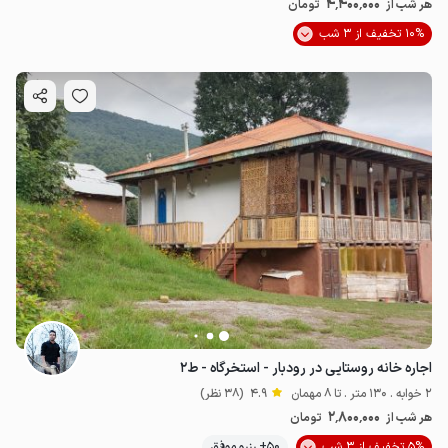
4٬400٬000
هر شب از
تومان
10% تخفیف از 3 شب
اجاره خانه روستایی در رودبار - استخرگاه - ط۲
2 خوابه . 130 متر . تا 8 مهمان
4.9
(38 نظر)
2٬800٬000
هر شب از
تومان
5% تخفیف از 3 شب
50+ رزرو موفق