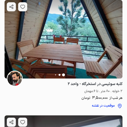
کلبه سوئیسی در استخرگاه - واحد ۲
2 خوابه . 80 متر . تا 6 مهمان
3٬500٬000
هر شب از
تومان
موقعیت در نقشه