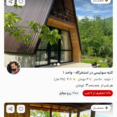
مـمـتــــــاز
کلبه سوئیسی در استخرگاه - واحد ۱
1 خوابه . 50 متر . تا 4 مهمان
4.8
(45 نظر)
3٬000٬000
هر شب از
تومان
10% تخفیف از 7 شب
100+ رزرو موفق
مـمـتــــــاز