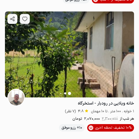
خانه ویلایی در رودبار - استخرگاه
1 خوابه . 100 متر . تا 10 مهمان
4.8
(7 نظر)
هر شب از
2٬300٬000
2٬070٬000
تومان
10% تخفیف لحظه آخری
10+ رزرو موفق