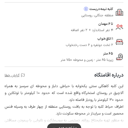
کلبه نیمه دربست
منطقه جنگلی، روستایی
تا 6 مهمان
4 نفر استاندارد + 2 نفر اضافه
1 اتاق‌خواب
2 تخت دونفره و 6 دست رختخواب
65 متر
زیربنا 65 متر - زمین و محوطه 750 متر
درباره اقامتگاه
گزارش خطا
این کلبه کاهگلی سنتی یکخوابه با حیاطی دلباز و محوطه ای سرسبز به همراه
آلاچیق در روستای استخرگاه واقع شده است که حدود 10 کیلومتر با توتکابن و
حدود 30 کیلومتر با رودبار فاصله دارد.
اطراف حیاط کلبه با توجه به بافت روستایی منطقه از چهار طرف به وسیله فنس
محصور است و سرایدار در محوطه سکونت دارد.
به منظور تهیه مایحتاج روزانه، دسترسی به سوپرمارکت و نانوایی با پیمودن مسافتی
در حدود 700 متر ممکن است.
مشاهده همه