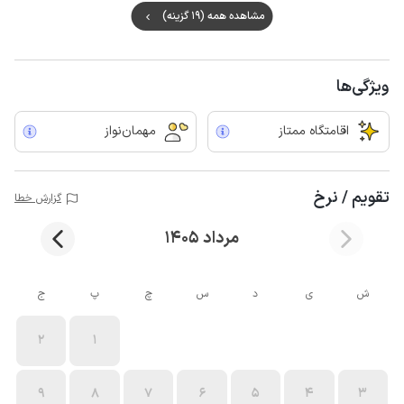
مشاهده همه (19 گزینه)
ویژگی‌ها
اقامتگاه ممتاز
مهمان‌نواز
تقویم / نرخ
گزارش خطا
مرداد 1405
ش
ی
د
س
چ
پ
ج
2
1
9
8
7
6
5
4
3