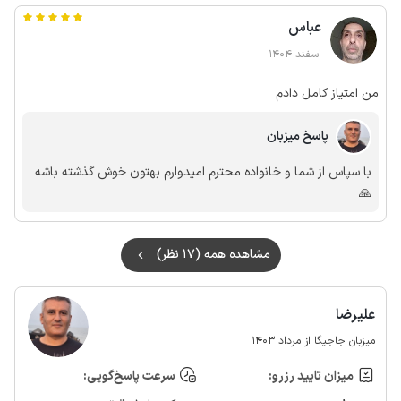
اقامتگاه در اتاق مجاور که راهش جداست در بعضی از شب ها
عباس
میمونن
اسفند 1404
من امتیاز کامل دادم
پاسخ میزبان
با سپاس از شما و خانواده محترم امیدوارم بهتون خوش گذشته باشه
🙏
مشاهده همه (17 نظر)
علیرضا
میزبان جاجیگا از مرداد 1403
میزان تایید رزرو:
سرعت پاسخ‌گویی: