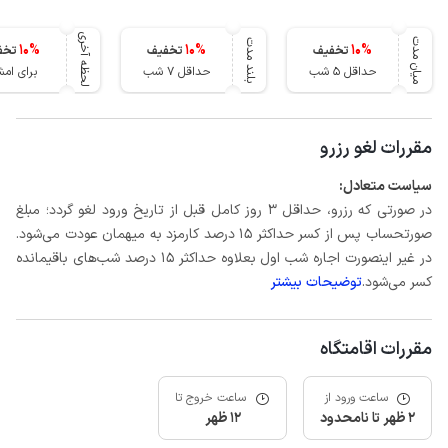
لحظه آخری
میان مدت
بلند مدت
10
%
10
%
10
%
تخفیف
تخفیف
تخف
حداقل 5 شب
حداقل 7 شب
برای ام
مقررات لغو رزرو
سیاست متعادل:
در صورتی که رزرو، حداقل 3 روز کامل قبل از تاریخ ورود لغو گردد؛ مبلغ
صورتحساب پس از کسر حداکثر 15 درصد کارمزد به میهمان عودت می‌شود.
در غیر اینصورت اجاره شب اول بعلاوه حداکثر 15 درصد شب‌های باقیمانده
کسر می‌شود.
توضیحات بیشتر
مقررات اقامتگاه
ساعت ورود از
ساعت خروج تا
2 ظهر تا نامحدود
12 ظهر