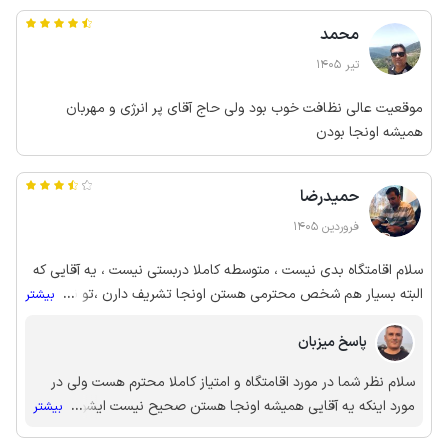
محمد
تیر 1405
موقعیت عالی نظافت خوب بود ولی حاج آقای پر انرژی و مهربان
همیشه اونجا بودن
حمیدرضا
فروردین 1405
سلام اقامتگاه بدی نیست ، متوسطه کاملا دربستی نیست ، یه آقایی که
البته بسیار هم شخص محترمی هستن اونجا تشریف دارن ،تو نظرات
...
بیشتر
قبلی صاحب ملک فرموده بودن بصورت رندوم سر میزنن ولی ایشون
پاسخ میزبان
همیشه اونجا ساکن هستن خلاصه همه چی در حد متوسطه
سلام نظر شما در مورد اقامتگاه و امتیاز کاملا محترم هست ولی در
مورد اینکه یه آقایی همیشه اونجا هستن صحیح نیست ایشون ساکن
...
بیشتر
اونجا نیستن و در مواقع پذیرش مهمان برای تحویل و نظافت