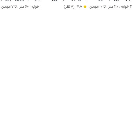
2 خوابه . 110 متر . تا 10 مهمان
4.8
(8 نظر)
1 خوابه . 60 متر . تا 7 مهمان