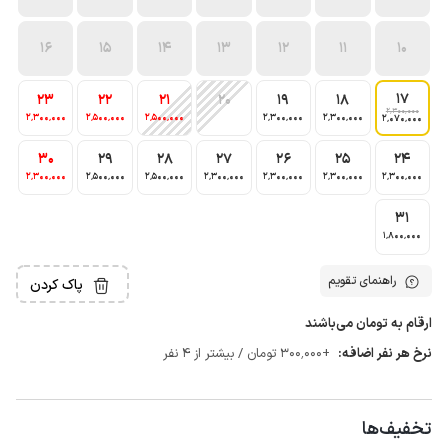
16
15
14
13
12
11
10
17
23
22
21
20
19
18
2٬300٬000
2٬300٬000
2٬500٬000
2٬500٬000
2٬300٬000
2٬300٬000
2٬070٬000
30
29
28
27
26
25
24
2٬300٬000
2٬500٬000
2٬500٬000
2٬300٬000
2٬300٬000
2٬300٬000
2٬300٬000
31
1٬800٬000
راهنمای تقویم
پاک کردن
ارقام به تومان می‌باشند
نرخ هر نفر اضافه:
+300٬000 تومان / بیشتر از 4 نفر
تخفیف‌ها