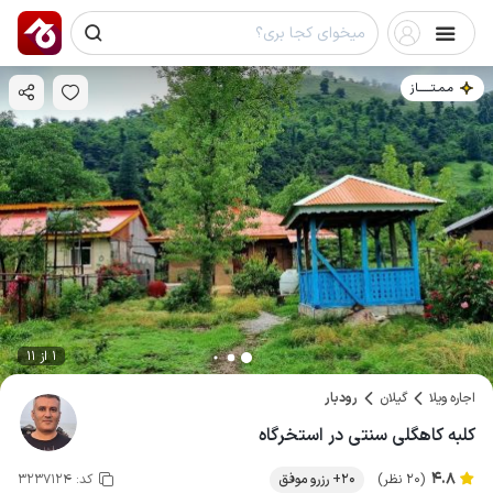
مـمـتــــــاز
1 از 11
اجاره ویلا
گیلان
رودبار
کلبه کاهگلی سنتی در استخرگاه
4.8
(20 نظر)
20+ رزرو موفق
کد:
3237124