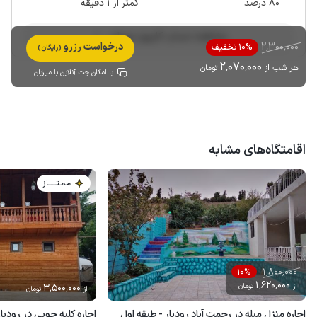
80 درصد
کمتر از 1 دقیقه
مشاهده حساب کاربری میزبان
2٬300٬000
درخواست رزرو
10% تخفیف
(رایگان)
2٬070٬000
هر شب از
تومان
با امکان چت آنلاین با میزبان
اقامتگاه‌های مشابه
مـمـتــــــاز
1٬800٬000
10%
1٬620٬000
از
تومان
3٬500٬000
از
تومان
اجاره منزل مبله در رحمت آباد رودبار - طبقه اول
اجاره کلبه چوبی در رودبار