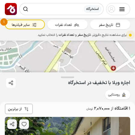
استخرگاه
1
تاریخ سفر
تعداد نفرات
سایر فیلترها
برای مشاهده نتایج دقیق‌تر،
تاریخ سفر
و
تعداد نفرات
را انتخاب نمایید
2.07
میلیون ت
4.7
اجاره ویلا با تخفیف در استخرگاه
روستایی
1 اقامتگاه
از
2٬070٬000
از برترین
تومان