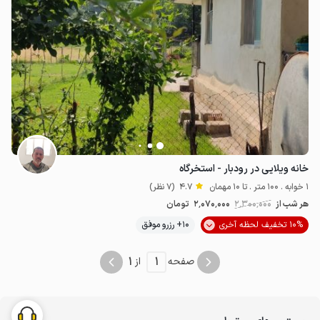
خانه ویلایی در رودبار - استخرگاه
1 خوابه . 100 متر . تا 10 مهمان
4.7
(7 نظر)
هر شب از
2٬300٬000
2٬070٬000
تومان
10% تخفیف لحظه آخری
10+ رزرو موفق
1
1
صفحه
از