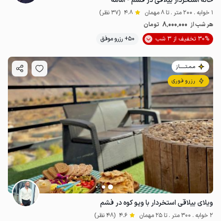
خانه استخردار ییلاقی در فشم - امامه
1 خوابه . 200 متر . تا 8 مهمان
4.8
(37 نظر)
8٬000٬000
هر شب از
تومان
30% تخفیف از 3 شب
50+ رزرو موفق
مـمـتــــــاز
رزرو فوری
ویلای ییلاقی استخردار با ویو کوه در فشم
2 خوابه . 300 متر . تا 25 مهمان
4.6
(48 نظر)