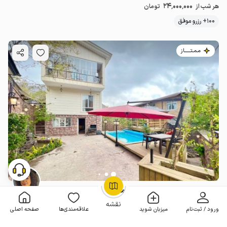
24٬000٬000
هر شب از
تومان
100+ رزرو موفق
مـمـتــــــاز
ویلا دوبلکس ییلاقی در فشم - امامه بالا
OpenStreetMap
©
نقشه
2 خوابه . 150 متر . تا 6 مهمان
4.6
(14 نظر)
ورود / ثبت‌نام
میزبان شوید
علاقه‌مندی‌ها
صفحه اصلی
11٬900٬000
هر شب از
تومان