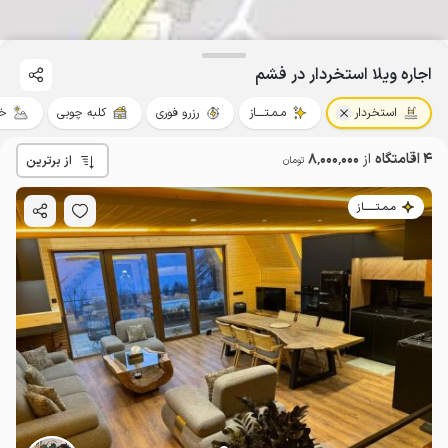
اجاره ویلا استخردار در فشم
استخردار
مـمـتــــاز
رزرو فوری
کلبه چوبی
خو
4 اقامتگاه
از
8٬000٬000
از برترین
تومان
مـمـتــــــاز