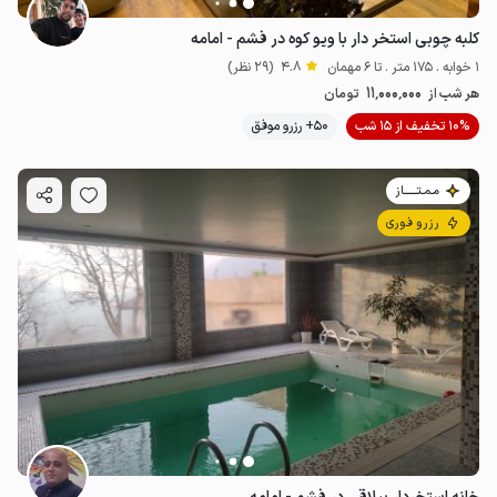
کلبه چوبی استخر دار با ویو کوه در فشم - امامه
1 خوابه . 175 متر . تا 6 مهمان
4.8
(29 نظر)
11٬000٬000
هر شب از
تومان
10% تخفیف از 15 شب
50+ رزرو موفق
مـمـتــــــاز
رزرو فوری
24
میلیون ت
4.6