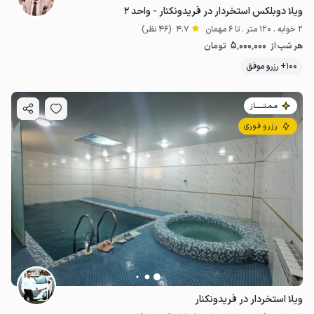
ویلا دوبلکس استخردار در فریدونکنار - واحد ۲
2 خوابه . 120 متر . تا 6 مهمان
4.7
(46 نظر)
5٬000٬000
هر شب از
تومان
100+ رزرو موفق
مـمـتــــــاز
رزرو فوری
ویلا استخردار در فریدونکنار
4.4
میلیون ت
4.6