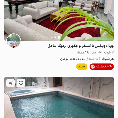
ویلا دوبلکس با استخر و جکوزی نزدیک ساحل
3 خوابه . 280 متر . تا 8 مهمان
هر شب از
9٬500٬000
8٬550٬000
تومان
10% تخفیف
جدید