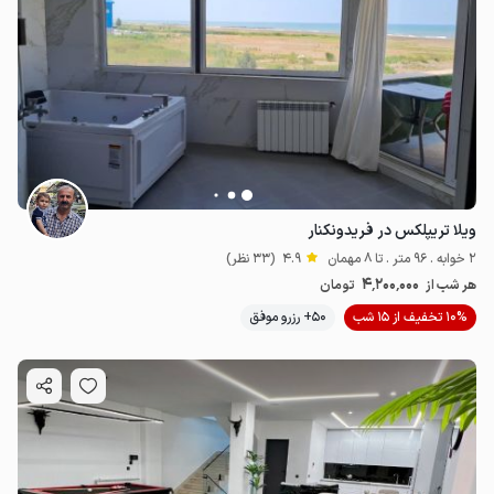
ویلا تریپلکس در فریدونکنار
2 خوابه . 96 متر . تا 8 مهمان
4.9
(33 نظر)
4٬200٬000
هر شب از
تومان
10% تخفیف از 15 شب
50+ رزرو موفق