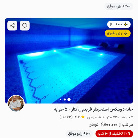
300+ رزرو موفق
مـمـتــــــاز
رزرو فوری
خانه دوبلکس استخردار فریدون کنار - ۵ خوابه
5 خوابه . 330 متر . تا 15 مهمان
4.6
(63 نظر)
4٬500٬000
هر شب از
تومان
20% تخفیف از 10 شب
100+ رزرو موفق