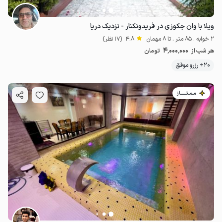
ویلا با وان جکوزی در فریدونکنار - نزدیک دریا
2 خوابه . 85 متر . تا 8 مهمان
4.8
(17 نظر)
4٬000٬000
هر شب از
تومان
20+ رزرو موفق
مـمـتــــــاز