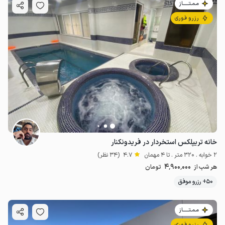
مـمـتــــــاز
رزرو فوری
خانه تریپلکس استخردار در فریدونکنار
2 خوابه . 320 متر . تا 4 مهمان
4.7
(34 نظر)
4٬900٬000
هر شب از
تومان
50+ رزرو موفق
مـمـتــــــاز
رزرو فوری