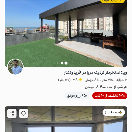
ویلا استخردار نزدیک دریا در فریدونکنار
3 خوابه . 350 متر . تا 8 مهمان
4.9
(57 نظر)
8٬400٬000
هر شب از
تومان
10% تخفیف از 10 شب
50+ رزرو موفق
مـمـتــــــاز