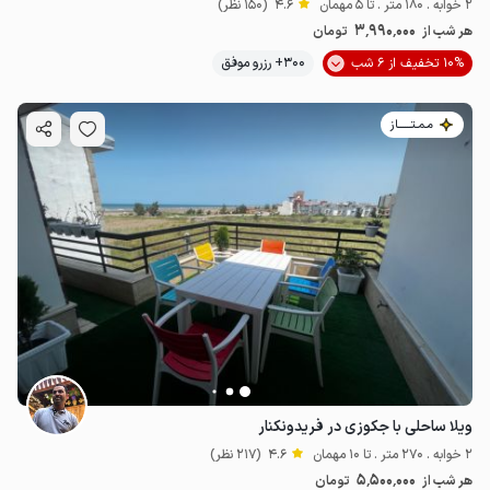
2 خوابه . 180 متر . تا 5 مهمان
4.6
(150 نظر)
3٬990٬000
هر شب از
تومان
10% تخفیف از 6 شب
300+ رزرو موفق
مـمـتــــــاز
ویلا ساحلی با جکوزی در فریدونکنار
2 خوابه . 270 متر . تا 10 مهمان
4.6
(217 نظر)
5٬500٬000
هر شب از
تومان