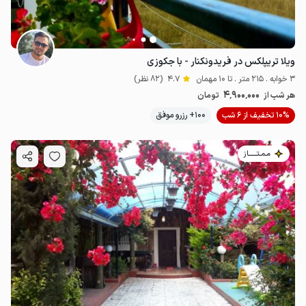
ویلا تریپلکس در فریدونکنار - با جکوزی
3 خوابه . 215 متر . تا 10 مهمان
4.7
(82 نظر)
4٬900٬000
هر شب از
تومان
10% تخفیف از 6 شب
100+ رزرو موفق
مـمـتــــــاز