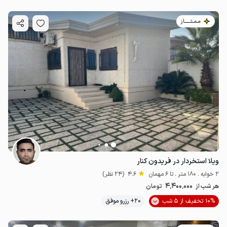
مـمـتــــــاز
ویلا استخردار در فریدون کنار
2 خوابه . 180 متر . تا 6 مهمان
4.6
(24 نظر)
4٬400٬000
هر شب از
تومان
10% تخفیف از 5 شب
20+ رزرو موفق