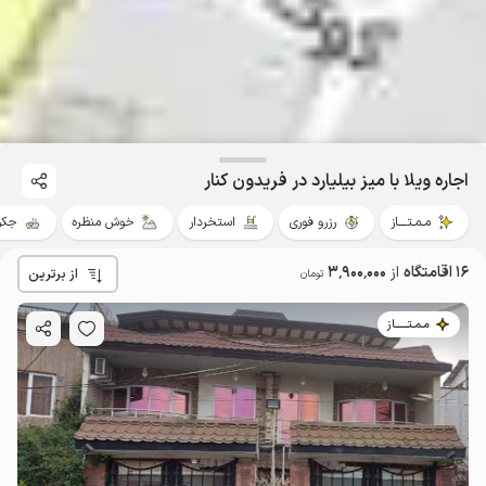
اجاره ویلا با میز بیلیارد در فریدون کنار
مـمـتــــاز
رزرو فوری
استخردار
خوش منظره
جکو
16 اقامتگاه
از
3٬900٬000
از برترین
تومان
مـمـتــــــاز