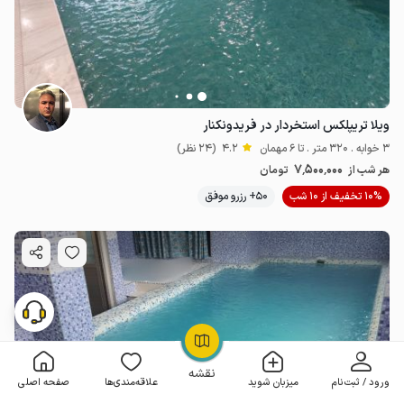
ویلا تریپلکس استخردار در فریدونکنار
3 خوابه . 320 متر . تا 6 مهمان
4.2
(24 نظر)
7٬500٬000
هر شب از
تومان
10% تخفیف از 10 شب
50+ رزرو موفق
OpenStreetMap
©
نقشه
ورود / ثبت‌نام
میزبان شوید
علاقه‌مندی‌ها
صفحه اصلی