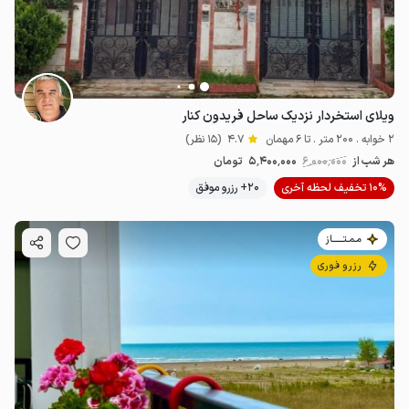
ویلای استخردار نزدیک ساحل فریدون کنار
2 خوابه . 200 متر . تا 6 مهمان
4.7
(15 نظر)
هر شب از
6٬000٬000
5٬400٬000
تومان
10% تخفیف لحظه آخری
20+ رزرو موفق
مـمـتــــــاز
رزرو فوری