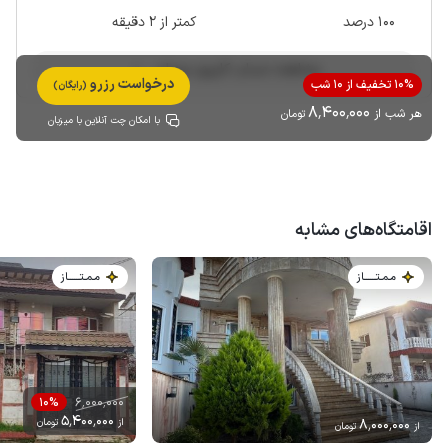
100 درصد
کمتر از 2 دقیقه
مشاهده حساب کاربری میزبان
درخواست رزرو
10% تخفیف از 10 شب
(رایگان)
8٬400٬000
هر شب از
تومان
با امکان چت آنلاین با میزبان
اقامتگاه‌های مشابه
مـمـتــــــاز
مـمـتــــــاز
6٬000٬000
10%
5٬400٬000
8٬000٬000
از
تومان
از
تومان