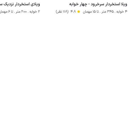
ویلا استخردار سرخرود - چهار خوابه
ویلای استخردار نزدیک س
4 خوابه . 345 متر . تا 15 مهمان
4.8
(118 نظر)
2 خوابه . 200 متر . تا 6 مهمان