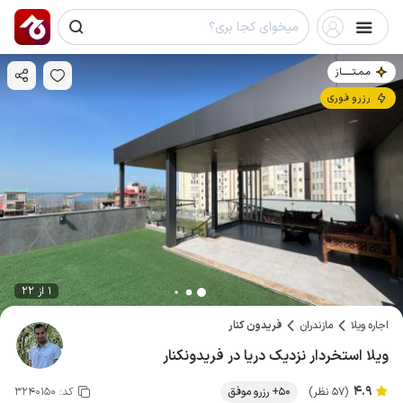
مـمـتــــــاز
رزرو فوری
1 از 22
اجاره ویلا
مازندران
فریدون کنار
ویلا استخردار نزدیک دریا در فریدونکنار
4.9
(57 نظر)
50+ رزرو موفق
کد:
3240150