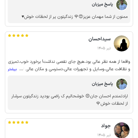
پاسخ میزبان
ممنون از شما مهمان عزیز😍🌹 زندگیتون پر از لحظات خوش♥️
سیداحسان
تیر 1405
واقعا از همه نظر عالی بود،هیچ جای نقصی نداشت! برخورد خوب،تمیزی
و نظافت عالی،وسایل و تجهیزات عالی،دسترسی و مکان عالی تشکر
...
بیشتر
ویژه
پاسخ میزبان
ارادتمندم احسان جان😍 خوشحالیم ک راضی بودید زندگیتون سرشار
از لحظات خوش🌹
جواد
تیر 1405