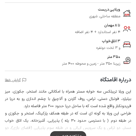
ویلایی دربست
منطقه ساحلی، شهری
تا 8 مهمان
4 نفر استاندارد + 4 نفر اضافه
3 اتاق‌خواب
و 3 تخت دونفره
350 متر
زیربنا 350 متر - زمین و محوطه 400 متر
درباره اقامتگاه
گزارش خطا
این ویلا تریبلکس سه خوابه مستر همراه با امکاناتی مانند استخر، جکوزی، میز
بیلیارد، فوتبال دستی، تراس، روف گاردن و آلاچیق با چشم اندازی رو به دریا در
فریدونکنار واقع شده است که با ساحل دریا حدود 200 متر فاصله دارد.
طراحی این ویلا به گونه ای است که در طبقه همکف پارکینگ، استخر و جکوزی و
در طبقه دوم ( با دسترسی حدود 30 پله ) پذیرایی، آشپزخانه، یک اتاق خواب
مستر، دو تراس و یک سرویس ایرانی و در طبقه سوم پذیرایی (فضای بازی)، دو
اتاق خواب مستر و در طبقه چهارم نیز روف گاردن و آلاچیق قرار دارد.
مشاهده همه