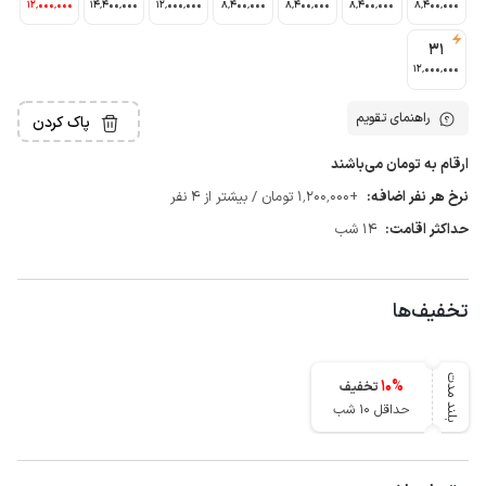
12٬000٬000
14٬400٬000
12٬000٬000
8٬400٬000
8٬400٬000
8٬400٬000
8٬400٬000
31
12٬000٬000
راهنمای تقویم
پاک کردن
ارقام به تومان می‌باشند
نرخ هر نفر اضافه:
+1٬200٬000 تومان / بیشتر از 4 نفر
حداکثر اقامت:
14 شب
تخفیف‌ها
بلند مدت
10
%
تخفیف
حداقل 10 شب