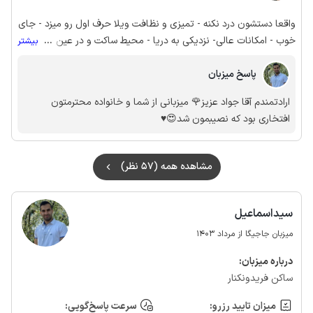
واقعا دستشون درد نکنه - تمیزی و نظافت ویلا حرف اول رو میزد - جای
خوب - امکانات عالی- نزدیکی به دریا - محیط ساکت و در عین حال با
...
بیشتر
امنیت بالا برخورد بسیار خوب میزبان - تحویل به موقع همه موارد و
پاسخ میزبان
جنبه ها رو به نحو احسن رعایت کرده بودن - از اقامتون رضایت کامل
رو داریم جناب تقدسی واقعا زحمت کشیدید
ارادتمندم آقا جواد عزیز🌹 میزبانی از شما و خانواده محترمتون
افتخاری بود که نصیبمون شد😍♥️
مشاهده همه (57 نظر)
سیداسماعیل
میزبان جاجیگا از مرداد 1403
درباره‌ میزبان:
ساکن فریدونکنار
میزان تایید رزرو:
سرعت پاسخ‌گویی: