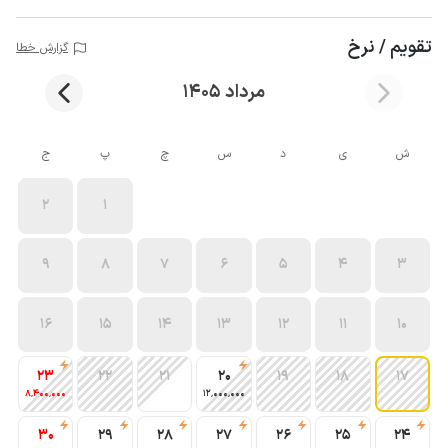
تقویم / نرخ
گزارش خطا
مرداد 1405
ش
ی
د
س
چ
پ
ج
2
1
9
8
7
6
5
4
3
16
15
14
13
12
11
10
23
22
21
20
19
18
17
8٬400٬000
12٬000٬000
30
29
28
27
26
25
24