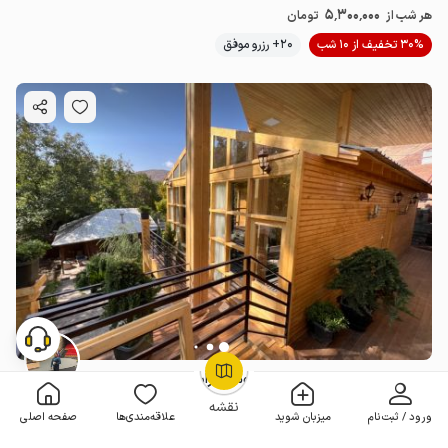
5٬300٬000
هر شب از
تومان
30% تخفیف از 10 شب
20+ رزرو موفق
بومگردی حاج محمد با جکوزی حومه تهران - سزان
OpenStreetMap
©
2 خوابه . 130 متر . تا 4 مهمان
4.4
(5 نظر)
نقشه
ورود / ثبت‌نام
میزبان شوید
علاقه‌مندی‌ها
صفحه اصلی
6٬600٬000
هر شب از
تومان