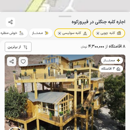
اجاره کلبه جنگلی در فیروزکوه
کلبه چوبی
کلبه سوئیسی
مـمـتــــاز
خوش منظره
8 اقامتگاه
از
4٬300٬000
از برترین
تومان
مـمـتــــــاز
3 اقامتگاه