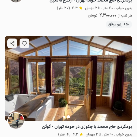
بومگردی حاج محمد حومه تهران - ارتفاع ۵ متری
بدون خواب . 40 متر . تا 2 مهمان
4.4
(27 نظر)
4٬300٬000
هر شب از
تومان
50+ رزرو موفق
بومگردی حاج محمد با جکوزی در حومه تهران - گوگن
بدون خواب . 90 متر . تا 2 مهمان
4.3
(14 نظر)