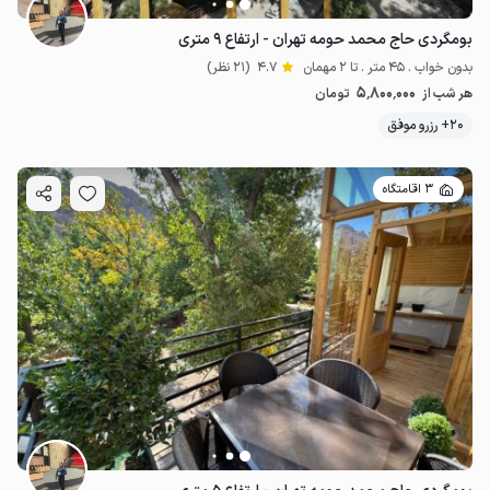
بومگردی حاج محمد حومه تهران - ارتفاع ۹ متری
بدون خواب . 45 متر . تا 2 مهمان
4.7
(21 نظر)
5٬800٬000
هر شب از
تومان
20+ رزرو موفق
3 اقامتگاه
4.3
میلیون ت
4.4