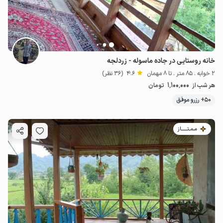
خانه روستایی در جاده ماسوله - زردلجه
2 خوابه . 85 متر . تا 8 مهمان
4.6
(36 نظر)
1٬100٬000
هر شب از
تومان
50+ رزرو موفق
مـمـتــــــاز