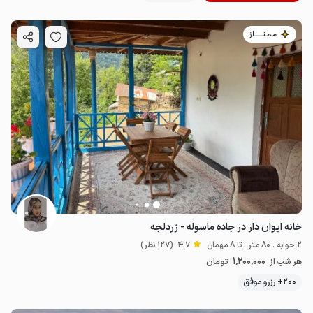
مـمـتــــــاز
خانه ایوان دار در جاده ماسوله - زردلجه
2 خوابه . 80 متر . تا 8 مهمان
4.7
(127 نظر)
1٬200٬000
هر شب از
تومان
200+ رزرو موفق