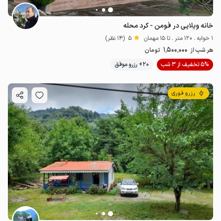
خانه ویلایی در فومن - کرد محله
1 خوابه . 120 متر . تا 15 مهمان
5
(14 نظر)
1٬500٬000
هر شب از
تومان
5% تخفیف از 3 شب
20+ رزرو موفق
رزرو فوری