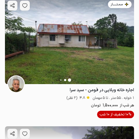
مـمـتــــــاز
اجاره خانه ویلایی در فومن - سید سرا
1 خوابه . 55 متر . تا 5 مهمان
4.8
(2 نظر)
1٬500٬000
هر شب از
تومان
10% تخفیف از 10 شب