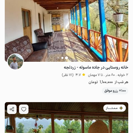
خانه روستایی در جاده ماسوله - زردلجه
2 خوابه . 80 متر . تا 7 مهمان
4.7
(71 نظر)
1٬100٬000
هر شب از
تومان
100+ رزرو موفق
مـمـتــــــاز