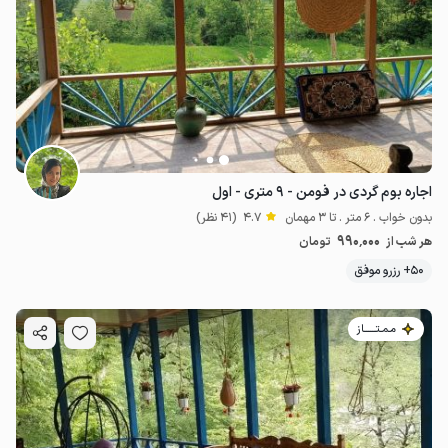
اجاره بوم گردی در فومن - ۹ متری - اول
بدون خواب . 6 متر . تا 3 مهمان
4.7
(41 نظر)
990٬000
هر شب از
تومان
50+ رزرو موفق
مـمـتــــــاز