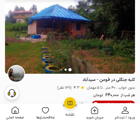
کلبه جنگلی در فومن - سیدآباد
بدون خواب . 40 متر . تا 5 مهمان
4.3
(168 نظر)
640٬000
هر شب از
تومان
15% تخفیف از 6 شب
300+ رزرو موفق
OpenStreetMap
©
نقشه
ورود / ثبت‌نام
میزبان شوید
علاقه‌مندی‌ها
صفحه اصلی