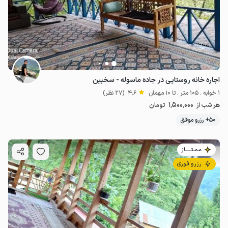
اجاره خانه روستایی در جاده ماسوله - سخبین
1 خوابه . 105 متر . تا 10 مهمان
4.6
(27 نظر)
1٬500٬000
هر شب از
تومان
50+ رزرو موفق
مـمـتــــــاز
رزرو فوری
1.2
میلیون ت
5
1.5
میلیون ت
4.5