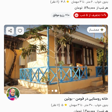
بدون خواب . 6 متر . تا 3 مهمان
4.8
(8 نظر)
890٬000
هر شب از
تومان
10% تخفیف از 5 شب
10+ رزرو موفق
مـمـتــــــاز
خانه روستایی در فومن - بوئین
بدون خواب . 30 متر . تا 3 مهمان
5
(7 نظر)
1٬200٬000
هر شب از
تومان