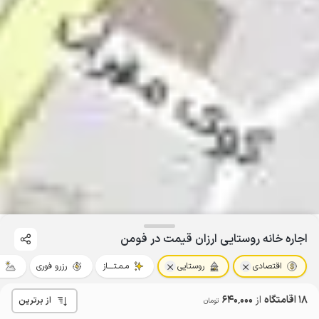
اجاره خانه روستایی ارزان قیمت در فومن
اقتصادی
روستایی
مـمـتــــاز
رزرو فوری
خ
18 اقامتگاه
از
640٬000
از برترین
تومان