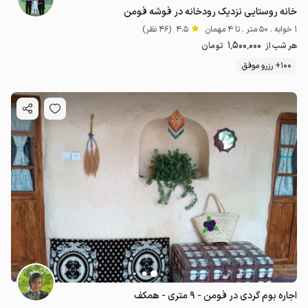
خانه روستایی نزدیک رودخانه در فوشه فومن
1 خوابه . 50 متر . تا 4 مهمان
4.5
(46 نظر)
1٬500٬000
هر شب از
تومان
100+ رزرو موفق
اجاره بوم گردی در فومن - ۹ متری - همکف