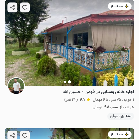
مـمـتــــــاز
اجاره خانه روستایی در فومن - حسین آباد
1 خوابه . 75 متر . تا 6 مهمان
4.7
(32 نظر)
980٬000
هر شب از
تومان
50+ رزرو موفق
مـمـتــــــاز