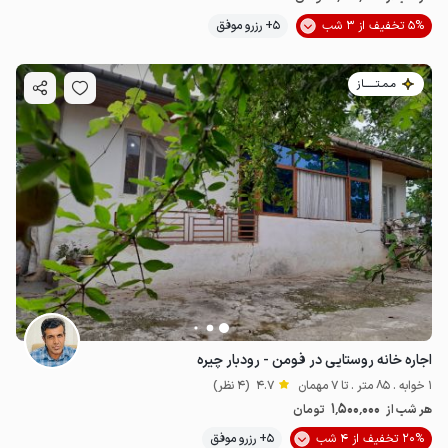
5% تخفیف از 3 شب
5+ رزرو موفق
مـمـتــــــاز
اجاره خانه روستایی در فومن - رودبار چیره
1 خوابه . 85 متر . تا 7 مهمان
4.7
(4 نظر)
1٬500٬000
هر شب از
تومان
20% تخفیف از 4 شب
5+ رزرو موفق