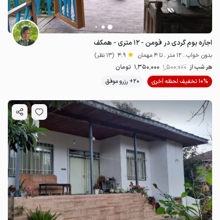
اجاره بوم گردی در فومن - ۱۲ متری - همکف
بدون خواب . 12 متر . تا 4 مهمان
4.9
(13 نظر)
هر شب از
1٬500٬000
1٬350٬000
تومان
10% تخفیف لحظه آخری
20+ رزرو موفق