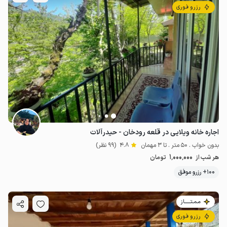
رزرو فوری
اجاره خانه ویلایی در قلعه رودخان - حیدرآلات
بدون خواب . 50 متر . تا 3 مهمان
4.8
(99 نظر)
1٬000٬000
هر شب از
تومان
100+ رزرو موفق
مـمـتــــــاز
رزرو فوری