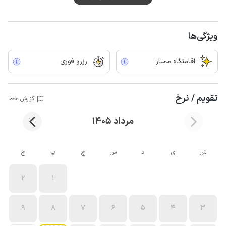
ویژگی‌ها
اقامتگاه ممتاز
رزرو فوری
تقویم / نرخ
گزارش خطا
مرداد 1405
ش
ی
د
س
چ
پ
ج
2
1
9
8
7
6
5
4
3