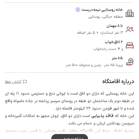
خانه روستایی نیمه دربست
منطقه جنگلی، روستایی
تا 8 مهمان
3 نفر استاندارد + 5 نفر اضافه
2 اتاق‌خواب
و 4 دست رختخواب
85 متر
زیربنا 85 متر - زمین و محوطه 500 متر
درباره اقامتگاه
گزارش خطا
این خانه روستایی که دارای دو اتاق است با ایوانی دنج و دسترسی حدود 11 پله ای
در طبقه دوم یک ساختمان دو طبقه در روستای سرسبز زردلجه در جاده ماسوله واقع
شده و تا شهر فومن حدود 22 کیلومتر فاصله دارد.
این خانه که
فاقد پذیرایی
است دارای دو اتاق، ایوان مجهز به امکانات آشپزخانه و
سرویس بهداشتی ایرانی و حمام می باشد.
محیط اطراف حیاط این اقامتگاه مطابق بافت روستایی با فنس چوب محصور
شده و میزبان در طبقه همکف ساختمان سکونت دارد، همچنین گفتنی است دروازه
مشاهده همه