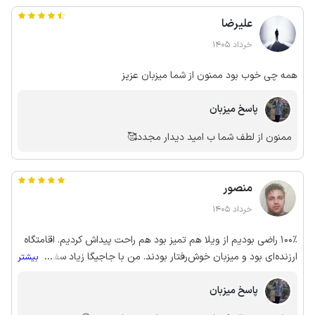
علیرضا
خرداد 1405
همه چی خوب بود ممنون از شما میزبان عزیز
پاسخ میزبان
ممنون از لطف شما ب امید دیدار مجدد🥰
منصور
خرداد 1405
100٪ راضی بودیم از ویلا هم تمیز بود هم راحت پیداش کردیم. اقامتگاه
ارزنده‌ای بود و میزبان خوش‌رفتار بودند. من با جاجیگا زیاد سفر رفتم، از
...
بیشتر
همه سفر هام راضی بودم و به همه هم نمره کامل دادم.
پاسخ میزبان