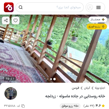
مـمـتــــــاز
رزرو فوری
1 از 25
اجاره ویلا
گیلان
فومن
خانه روستایی در جاده ماسوله - زردلجه
4.6
(36 نظر)
50+ رزرو موفق
کد:
3215788