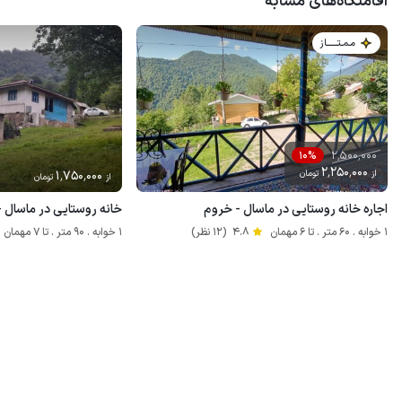
اقامتگاه‌های مشابه
مـمـتــــــاز
2٬500٬000
10%
2٬250٬000
از
تومان
1٬750٬000
از
تومان
اجاره خانه روستایی در ماسال - خروم
خانه روستایی در ماسال -
1 خوابه . 60 متر . تا 6 مهمان
4.8
(12 نظر)
1 خوابه . 90 متر . تا 7 مهمان