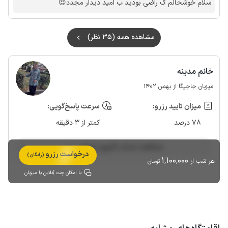
سلام خوشحالم ک راضی بودید ب امید دیدار مجدد😍
مشاهده همه (35 نظر)
خانم مدینه
میزبان جاجیگا از بهمن 1402
میزان تایید رزرو:
سرعت پاسخ‌گویی:
78 درصد
کمتر از 3 دقیقه
مشاهده حساب کاربری میزبان
درخواست رزرو
(رایگان)
1٬100٬000
هر شب از
تومان
با امکان چت آنلاین با میزبان