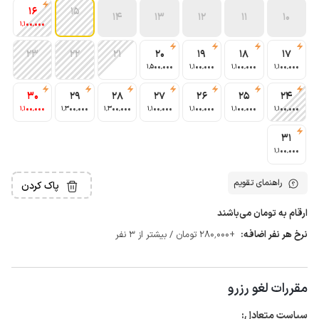
16
15
14
13
12
11
10
1٬100٬000
23
22
21
20
19
18
17
1٬500٬000
1٬100٬000
1٬100٬000
1٬100٬000
30
29
28
27
26
25
24
1٬100٬000
1٬300٬000
1٬300٬000
1٬100٬000
1٬100٬000
1٬100٬000
1٬100٬000
31
1٬100٬000
راهنمای تقویم
پاک کردن
ارقام به تومان می‌باشند
نرخ هر نفر اضافه:
+280٬000 تومان / بیشتر از 3 نفر
مقررات لغو رزرو
سیاست متعادل: