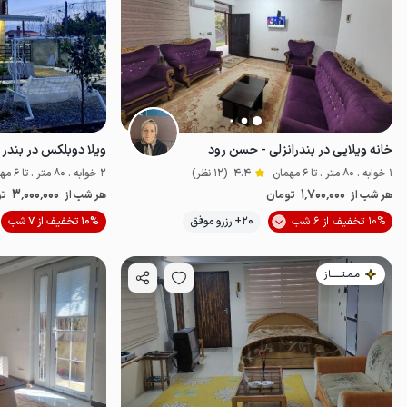
خانه ویلایی در بندرانزلی - حسن رود
ویلا دوبلکس در بندر 
1 خوابه . 80 متر . تا 6 مهمان
4.4
(12 نظر)
2 خوابه . 80 متر . تا 6 مهمان
3٬000٬000
1٬700٬000
هر شب از
تومان
هر شب از
تو
موقعیت در نقشه
10% تخفیف از 6 شب
20+ رزرو موفق
10% تخفیف از 7 شب
مـمـتــــــاز