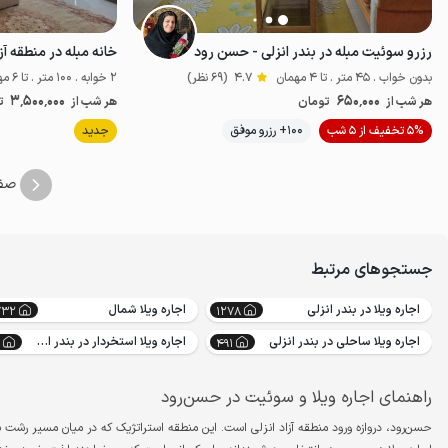
رزرو سوئیت مبله در بندر انزلی - حسن رود
خانه مبله در منطقه آز
بدون خواب . 45 متر . تا 4 مهمان
4.7
(69 نظر)
2 خوابه . 100 متر . تا 6 مهمان
3٬500٬000
650٬000
هر شب از
تومان
هر شب از
ت
5% تخفیف از 5 شب
100+ رزرو موفق
جدید
اقتصادی
صف
جستجوهای مرتبط
اجاره ویلا در بندر انزلی
اجاره ویلا شمال
732
1278
اجاره ویلا ساحلی در بندر انزلی
اجاره ویلا استخردار در بندر انزلی
491
راهنمای اجاره ویلا و سوئیت در حسن‌رود
حسن‌رود، دروازه ورود منطقه آزاد انزلی است. این منطقه استراتژیک که در میان مسیر رشت ب