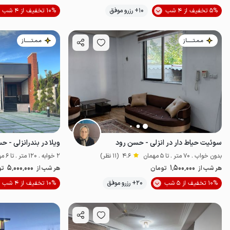
5% تخفیف از 4 شب
10+ رزرو موفق
10% تخفیف از 4 شب
اقتصادی
مـمـتــــــاز
مـمـتــــــاز
سوئیت حیاط دار در انزلی - حسن رود
ویلا در بندرانزلی - ح
بدون خواب . 70 متر . تا 5 مهمان
4.6
(11 نظر)
2 خوابه . 120 متر . تا 6 مهمان
5٬000٬000
1٬500٬000
هر شب از
تومان
هر شب از
تو
10% تخفیف از 5 شب
20+ رزرو موفق
10% تخفیف از 4 شب
اقتصادی