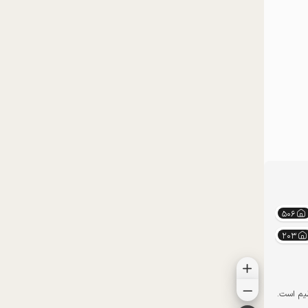
506
203
ظیم است.