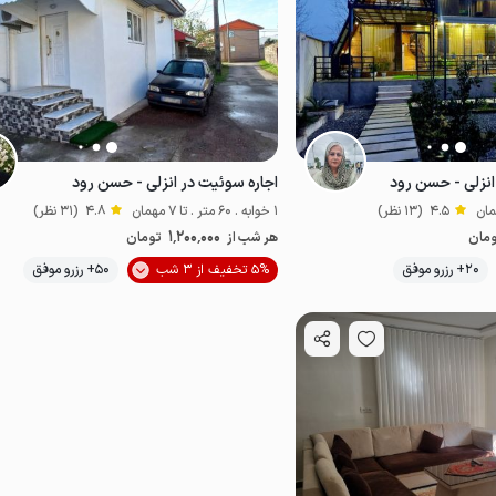
انزلی - حسن رود
اجاره سوئیت در انزلی - حسن رود
4.5
(13 نظر)
1 خوابه . 60 متر . تا 7 مهمان
4.8
(31 نظر)
1٬200٬000
مان
هر شب از
تومان
موقعیت در نقشه
20+ رزرو موفق
5% تخفیف از 3 شب
50+ رزرو موفق