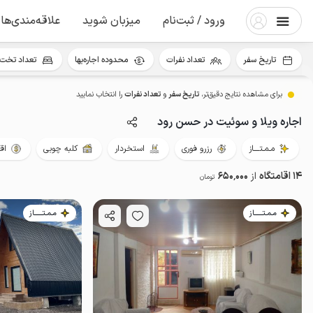
ورود / ثبت‌نام
میزبان شوید
علاقه‌مندی‌ها
تاریخ سفر
تعداد نفرات
محدوده اجاره‌بها
تعداد تخت 
برای مشاهده نتایج دقیق‌تر،
تاریخ سفر
و
تعداد نفرات
را انتخاب نمایید
اجاره ویلا و سوئیت در حسن رود
مـمـتــــاز
رزرو فوری
استخردار
کلبه چوبی
اق
14 اقامتگاه
از
650٬000
تومان
مـمـتــــــاز
مـمـتــــــاز