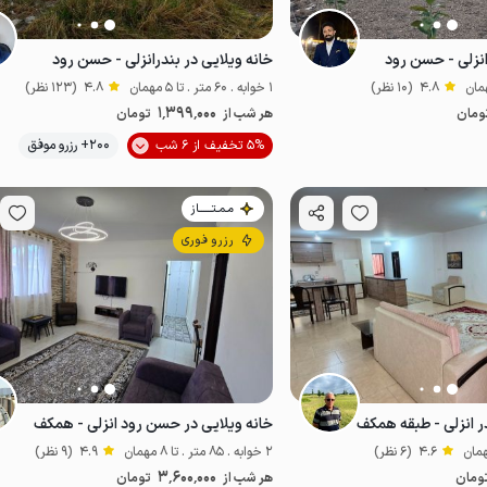
انزلی - حسن رود
خانه ویلایی در بندرانزلی - حسن رود
4.8
(10 نظر)
1 خوابه . 60 متر . تا 5 مهمان
4.8
(123 نظر)
1٬399٬000
ومان
هر شب از
تومان
موقعیت در نقشه
موقعیت در نقشه
5% تخفیف از 6 شب
200+ رزرو موفق
مـمـتــــــاز
رزرو فوری
ر انزلی - طبقه همکف
خانه ویلایی در حسن رود انزلی - همکف
4.6
(6 نظر)
2 خوابه . 85 متر . تا 8 مهمان
4.9
(9 نظر)
3٬600٬000
ومان
هر شب از
تومان