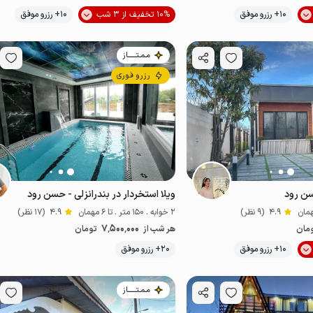
موقعیت در نقشه
موقعیت در نقشه
10+ رزرو موفق
10% تخفیف از 3 شب
10+ رزرو موفق
مـمـتــــــاز
رزرو فوری
سن رود
ویلا استخردار در بندرانزلی - حسن رود
4.9
(9 نظر)
2 خوابه . 150 متر . تا 6 مهمان
4.9
(17 نظر)
7٬500٬000
مان
هر شب از
تومان
موقعیت در نقشه
موقعیت در نقشه
10+ رزرو موفق
20+ رزرو موفق
مـمـتــــــاز