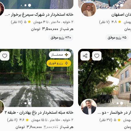
دان اصفهان
خانه استخردار در شهرک سیمرغ برخوار -همکف
4.8
(7 نظر)
2 خوابه . 80 متر . تا 4 مهمان
5
(17 نظر)
3٬500٬000
مان
هر شب از
تومان
موقعیت در نقشه
موقعیت در نقشه
5+ رزرو موفق
20+ رزرو موفق
مـمـتــــــاز
رزرو فوری
ویلا دوبلکس استخردار در خوانسار - دو خوابه
خانه مبله استخردار در باغ بهادران - طبقه ۲
5
(37 نظر)
2 خوابه . 150 متر . تا 15 مهمان
4.6
(8 نظر)
مان
هر شب از
4٬000٬000
3٬600٬000
تومان