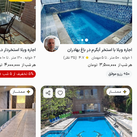
اجاره ویلا با استخر آبگرم در باغ بهادران
اجاره ویلا استخردار د
1 خوابه . 50 متر . تا 5 مهمان
4.7
(35 نظر)
2 خوابه . 120 متر . تا 10 مهمان
4٬000٬000
3٬500٬000
هر شب از
تومان
هر شب از
تو
موقعیت در نقشه
50+ رزرو موفق
5% تخفیف از 5 شب
مـمـتــــــاز
مـمـتــــــاز