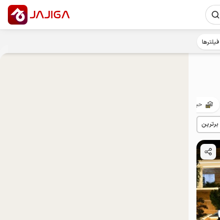
فیلترها
حیاط‌دار
پت‌نواز
ییلاقی
مهمان‌نواز
توان‌یابان
 برترین