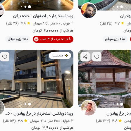
هادران
ویلا استخردار در اصفهان - جاده براآن
4.7
(35 نظر)
2 خوابه . 100 متر . تا 8 مهمان
4.8
(36 نظر)
6٬000٬000
ومان
هر شب از
تومان
موقعیت در نقشه
50+ رزرو موفق
10% تخفیف از 4 شب
50+ رزرو موفق
مـمـتــــــاز
 در باغ بهادران
ویلا دوبلکس استخردار در باغ بهادران - کته شور
4.8
(133 نظر)
3 خوابه . 350 متر . تا 12 مهمان
4.8
(54 نظر)
3٬900٬000
مان
هر شب از
تومان