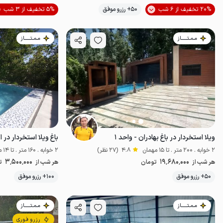
موقعیت در نقشه
20% تخفیف از 6 شب
50+ رزرو موفق
5% تخفیف از 3 شب
مـمـتــــــاز
مـمـتــــــاز
ویلا استخردار در باغ بهادران - واحد ۱
باغ ویلا استخردار در 
2 خوابه . 200 متر . تا 15 مهمان
4.8
(27 نظر)
2 خوابه . 160 متر . تا 14 مهمان
3٬500٬000
19٬680٬000
هر شب از
تومان
هر شب از
ت
50+ رزرو موفق
100+ رزرو موفق
خاص
مـمـتــــــاز
مـمـتــــــاز
رزرو فوری