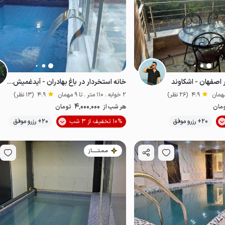
ر اصفهان - اشکاوند
خانه استخردار در باغ بهادران - آیدغمیش - ط۲
4.9
(26 نظر)
2 خوابه . 110 متر . تا 9 مهمان
4.9
(13 نظر)
4٬000٬000
مان
هر شب از
تومان
20+ رزرو موفق
10% تخفیف از 3 شب
20+ رزرو موفق
خوش منظره
مـمـتــــــاز