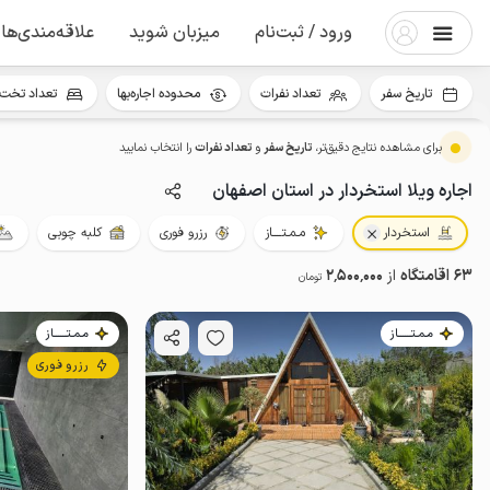
ورود / ثبت‌نام
میزبان شوید
علاقه‌مندی‌ها
تاریخ سفر
تعداد نفرات
محدوده اجاره‌بها
تعداد تخت 
برای مشاهده نتایج دقیق‌تر،
تاریخ سفر
و
تعداد نفرات
را انتخاب نمایید
اجاره ویلا استخردار در استان اصفهان
استخردار
مـمـتــــاز
رزرو فوری
کلبه چوبی
63 اقامتگاه
از
2٬500٬000
تومان
مـمـتــــــاز
مـمـتــــــاز
رزرو فوری