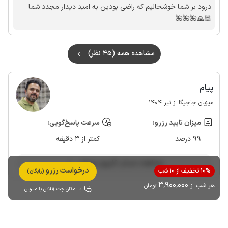
درود بر شما خوشحالیم که راضی بودین به امید دیدار مجدد شما
🙏🏻🌺🌺🌺
مشاهده همه (45 نظر)
پیام
میزبان جاجیگا از تیر 1404
میزان تایید رزرو:
سرعت پاسخ‌گویی:
99 درصد
کمتر از 3 دقیقه
مشاهده حساب کاربری میزبان
درخواست رزرو
10% تخفیف از 10 شب
(رایگان)
3٬900٬000
هر شب از
تومان
با امکان چت آنلاین با میزبان