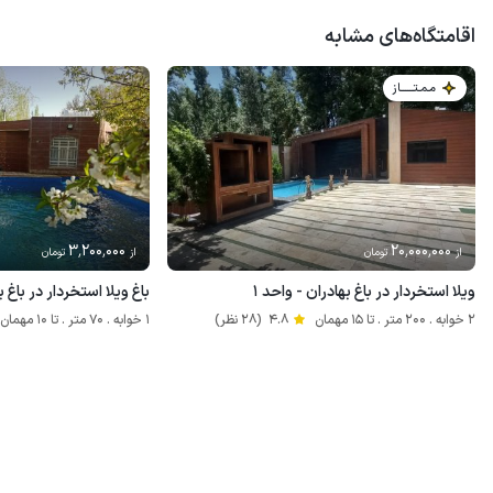
اقامتگاه‌های مشابه
مـمـتــــــاز
3٬200٬000
20٬000٬000
از
تومان
از
تومان
ویلا استخردار در باغ بهادران - واحد ۱
باغ ویلا استخردار در باغ ب
2 خوابه . 200 متر . تا 15 مهمان
4.8
(28 نظر)
1 خوابه . 70 متر . تا 10 مهمان