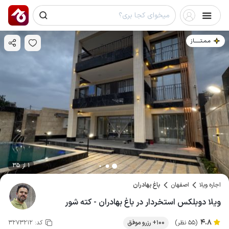
مـمـتــــــاز
1 از 35
اجاره ویلا
اصفهان
باغ بهادران
ویلا دوبلکس استخردار در باغ بهادران - کته شور
4.8
(55 نظر)
100+ رزرو موفق
کد:
3273212