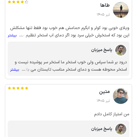
طاها
تیر 1405
ویلای خوبی بود کولر و ابگرم حمامش هم خوب بود فقط تنها مشکلش
این بود که استخرش خیلی سرد بود اگر دمای اب استخر تنظیم بشه عالی
...
بیشتر
میشه
پاسخ میزبان
درود بر شما سپاس ولی خوب استخر ما استخر سر پوشیده نیست و
استخر محوطه هست و دمای استخر مناسب تابستان می باشد 🙏🏻
...
بیشتر
🌺🌺🌺
متین
تیر 1405
من امتیاز کامل دادم
پاسخ میزبان