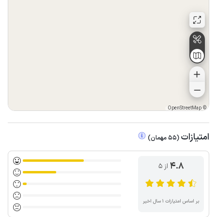
OpenStreetMap
©
امتیازات
(
55
مهمان
)
4.8
از ۵
بر اساس امتیازات ۱ سال اخیر