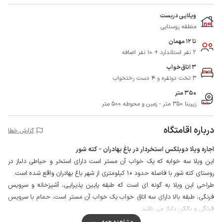
ویلایی دربست
منطقه روستایی
تا 12 مهمان
2 نفر استاندارد + 10 نفر اضافه
3 اتاق‌خواب
3 تخت دونفره و 4 دست رختخواب
350 متر
زیربنا 350 متر - زمین و محوطه 500 متر
درباره اقامتگاه
گزارش خطا
اجاره ویلا دوبلکس استخردار در باغ بهادران - کته شور
این ویلا سه خوابه که یک خواب آن مستر است دارای استخر و حیاطی دلباز در
روستای کته شور با فاصله حدود 10 کیلومتری از شهر باغ بهادران واقع شده است.
طراحی این ویلا به گونه ای است که طبقه پایین پذیرایی، آشپزخانه و سرویس
فرنگی، طبقه بالا دارای سه اتاق خواب یک خواب آن مستر است، حمام با سرویس
فرنگی و بالکن دلباز می باشد.
در نظر داشته باشید طبقه آخر این ویلا قفل بوده و قابل استفاده مهمانان نمی
مشاهده همه