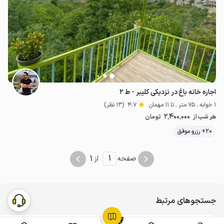
اجاره خانه باغ در نزدیکی کلیبر - ط ۲
1 خوابه . 75 متر . تا 11 مهمان
4.7
(13 نظر)
2٬400٬000
هر شب از
تومان
20+ رزرو موفق
1
1
صفحه
از
جستجوهای مرتبط
اجاره ویلا در کلیبر
اجاره ویلا ییلاقی در کلیبر
7
84