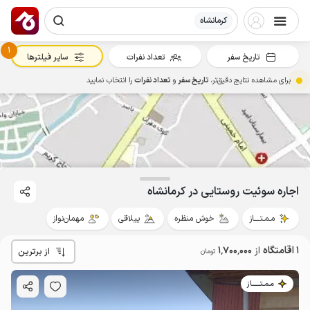
کرمانشاه
1
تاریخ سفر
تعداد نفرات
سایر فیلترها
برای مشاهده نتایج دقیق‌تر،
تاریخ سفر
و
تعداد نفرات
را انتخاب نمایید
اجاره سوئیت روستایی در کرمانشاه
مـمـتــــاز
خوش منظره
ییلاقی
مهمان‌نواز
1.7
میلیون 
1 اقامتگاه
از
1٬700٬000
از برترین
تومان
مـمـتــــــاز