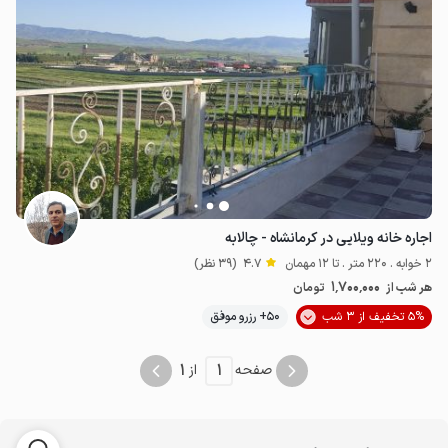
اجاره خانه ویلایی در کرمانشاه - چالابه
2 خوابه . 220 متر . تا 12 مهمان
4.7
(39 نظر)
1٬700٬000
هر شب از
تومان
5% تخفیف از 3 شب
50+ رزرو موفق
1
1
صفحه
از