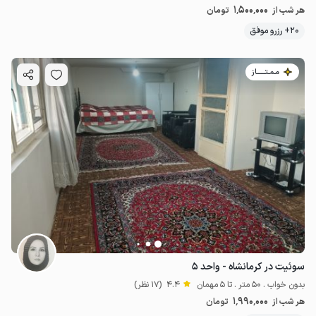
1٬500٬000
هر شب از
تومان
20+ رزرو موفق
مـمـتــــــاز
سوئیت در کرمانشاه - واحد ۵
بدون خواب . 50 متر . تا 5 مهمان
4.4
(17 نظر)
1٬990٬000
هر شب از
تومان