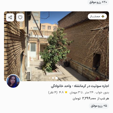
20+ رزرو موفق
مـمـتــــــاز
اجاره سوئیت در کرمانشاه - واحد خانوادگی
بدون خواب . 24 متر . تا 3 مهمان
4.8
(4 نظر)
2٬299٬000
هر شب از
تومان
5+ رزرو موفق