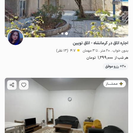
اجاره اتاق در کرمانشاه - اتاق تویین
بدون خواب . 20 متر . تا 3 مهمان
4.7
(13 نظر)
1٬299٬000
هر شب از
تومان
20+ رزرو موفق
مـمـتــــــاز
2.29
میلیون ت
4.9