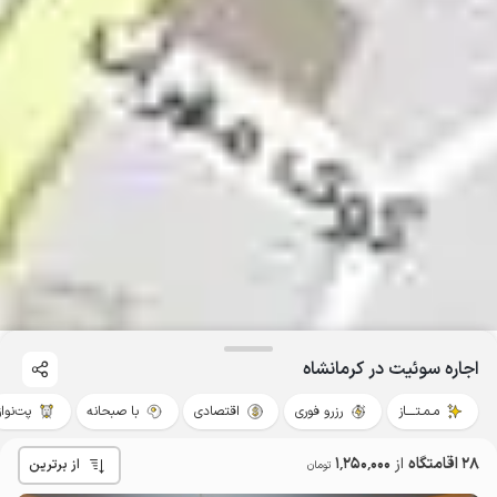
اجاره سوئیت در کرمانشاه
مـمـتــــاز
رزرو فوری
اقتصادی
با صبحانه
پت‌نواز
28 اقامتگاه
از
1٬250٬000
از برترین
تومان