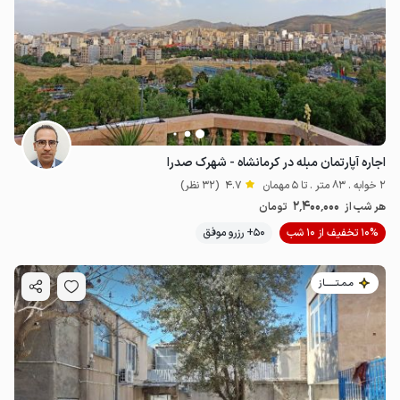
اجاره آپارتمان مبله در کرمانشاه - شهرک صدرا
2 خوابه . 83 متر . تا 5 مهمان
4.7
(32 نظر)
2٬400٬000
هر شب از
تومان
10% تخفیف از 10 شب
50+ رزرو موفق
مـمـتــــــاز