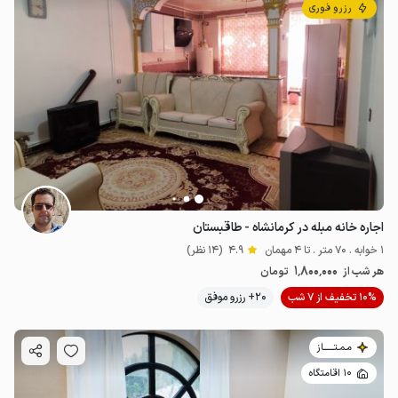
رزرو فوری
اجاره خانه مبله در کرمانشاه - طاقبستان
1 خوابه . 70 متر . تا 4 مهمان
4.9
(14 نظر)
1٬800٬000
هر شب از
تومان
10% تخفیف از 7 شب
20+ رزرو موفق
مـمـتــــــاز
10 اقامتگاه