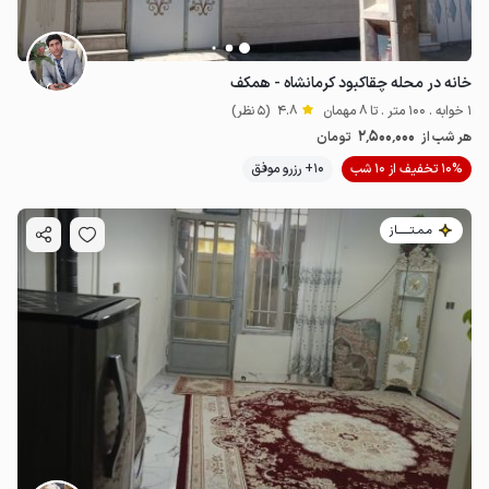
خانه در محله چقاکبود کرمانشاه - همکف
1 خوابه . 100 متر . تا 8 مهمان
4.8
(5 نظر)
2٬500٬000
هر شب از
تومان
10% تخفیف از 10 شب
10+ رزرو موفق
مـمـتــــــاز