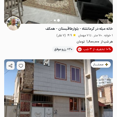
خانه مبله در کرمانشاه - بلوار‌طاقبستان - همکف
1 خوابه . 70 متر . تا 7 مهمان
4.9
(7 نظر)
1٬800٬000
هر شب از
تومان
10% تخفیف از 3 شب
20+ رزرو موفق
مـمـتــــــاز