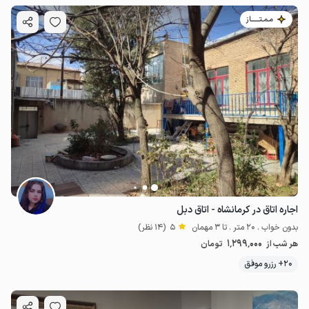
مـمـتــــــاز
اجاره اتاق در کرمانشاه - اتاق دبل
بدون خواب . 20 متر . تا 3 مهمان
5
(14 نظر)
1٬299٬000
هر شب از
تومان
20+ رزرو موفق