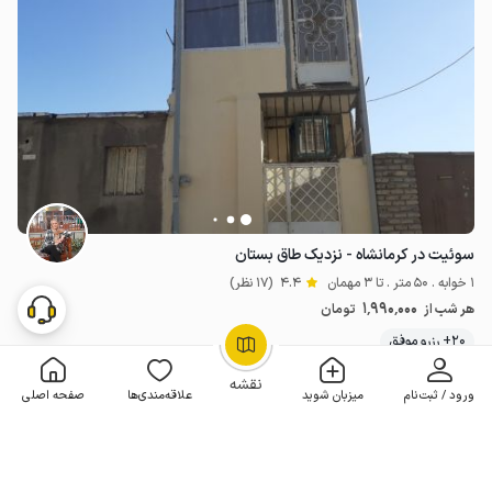
سوئیت در کرمانشاه - نزدیک طاق بستان
1 خوابه . 50 متر . تا 3 مهمان
4.4
(17 نظر)
1٬990٬000
هر شب از
تومان
20+ رزرو موفق
OpenStreetMap
©
نقشه
ورود / ثبت‌نام
میزبان شوید
علاقه‌مندی‌ها
صفحه اصلی