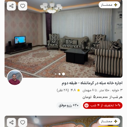
مـمـتــــــاز
اجاره خانه مبله در کرمانشاه - طبقه دوم
3 خوابه . 150 متر . تا 8 مهمان
4.8
(28 نظر)
5٬000٬000
هر شب از
تومان
10% تخفیف از 4 شب
20+ رزرو موفق
مـمـتــــــاز