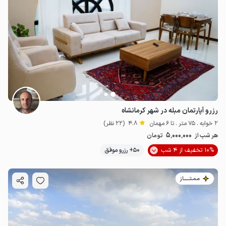
رزرو آپارتمان مبله در شهر کرمانشاه
2 خوابه . 75 متر . تا 6 مهمان
4.8
(22 نظر)
5٬000٬000
هر شب از
تومان
10% تخفیف از 4 شب
50+ رزرو موفق
مـمـتــــــاز