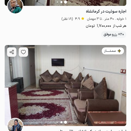
اجاره سوئیت در کرمانشاه
1 خوابه . 40 متر . تا 3 مهمان
4.9
(18 نظر)
1٬700٬000
هر شب از
تومان
20+ رزرو موفق
مـمـتــــــاز