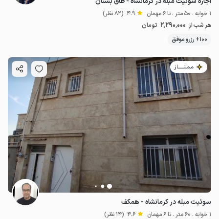
اجاره سوئیت مبله در کرمانشاه - طاق بستان
1 خوابه . 50 متر . تا 6 مهمان
4.9
(82 نظر)
2٬290٬000
هر شب از
تومان
100+ رزرو موفق
مـمـتــــــاز
سوئیت مبله در کرمانشاه - همکف
1 خوابه . 60 متر . تا 6 مهمان
4.6
(14 نظر)