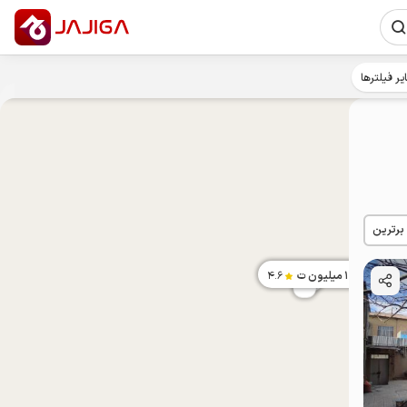
یر فیلترها
 برترین
1.5
میلیون ت
4.6