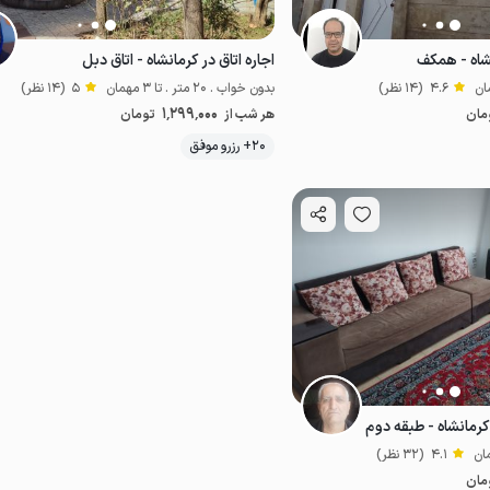
شاه - همکف
اجاره اتاق در کرمانشاه - اتاق دبل
4.6
(14 نظر)
بدون خواب . 20 متر . تا 3 مهمان
5
(14 نظر)
1٬299٬000
مان
هر شب از
تومان
موقعیت در نقشه
20+ رزرو موفق
اقتصادی
کرمانشاه - طبقه دوم
4.1
(32 نظر)
مان