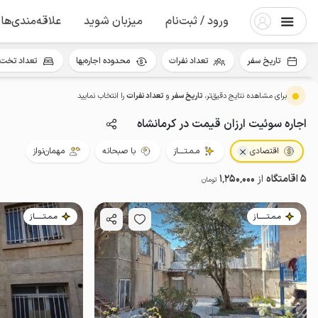
ورود / ثبت‌نام
میزبان شوید
علاقه‌مندی‌ها
تاریخ سفر
تعداد نفرات
محدوده اجاره‌بها
تعداد تخت 
برای مشاهده نتایج دقیق‌تر،
تاریخ سفر
و
تعداد نفرات
را انتخاب نمایید
اجاره سوئیت ارزان قیمت در کرمانشاه
اقتصادی
مـمـتــــاز
با صبحانه
مهمان‌نواز
5 اقامتگاه
از
1٬250٬000
تومان
مـمـتــــــاز
مـمـتــــــاز