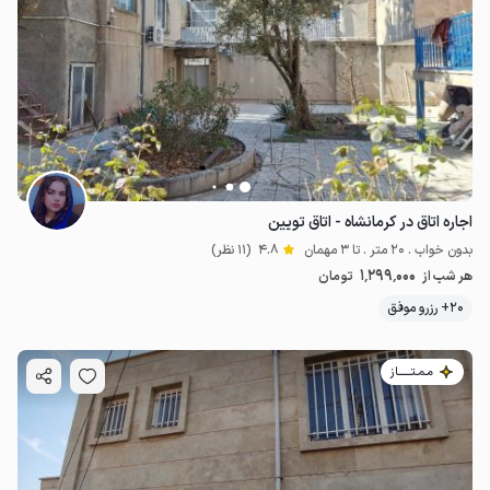
اجاره اتاق در کرمانشاه - اتاق تویین
بدون خواب . 20 متر . تا 3 مهمان
4.8
(11 نظر)
1٬299٬000
هر شب از
تومان
20+ رزرو موفق
مـمـتــــــاز