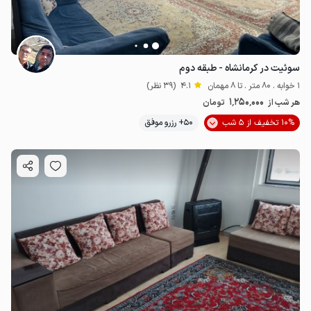
سوئیت در کرمانشاه - طبقه دوم
1 خوابه . 80 متر . تا 8 مهمان
4.1
(39 نظر)
1٬250٬000
هر شب از
تومان
10% تخفیف از 5 شب
50+ رزرو موفق