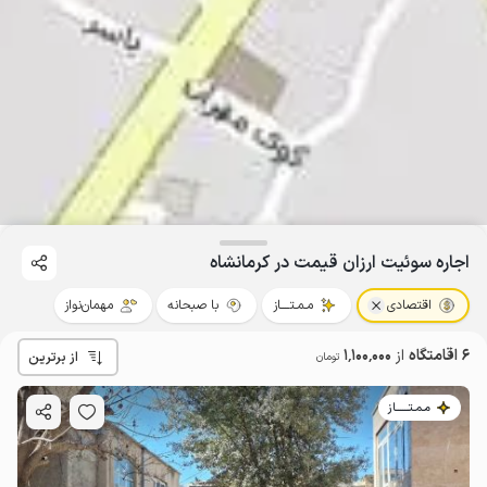
اجاره سوئیت ارزان قیمت در کرمانشاه
اقتصادی
مـمـتــــاز
با صبحانه
مهمان‌نواز
6 اقامتگاه
از
1٬100٬000
از برترین
تومان
مـمـتــــــاز