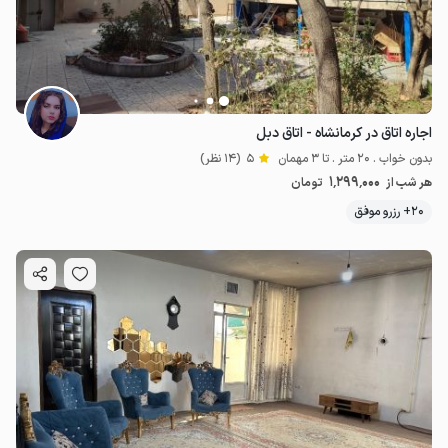
اجاره اتاق در کرمانشاه - اتاق دبل
بدون خواب . 20 متر . تا 3 مهمان
5
(14 نظر)
1٬299٬000
هر شب از
تومان
20+ رزرو موفق