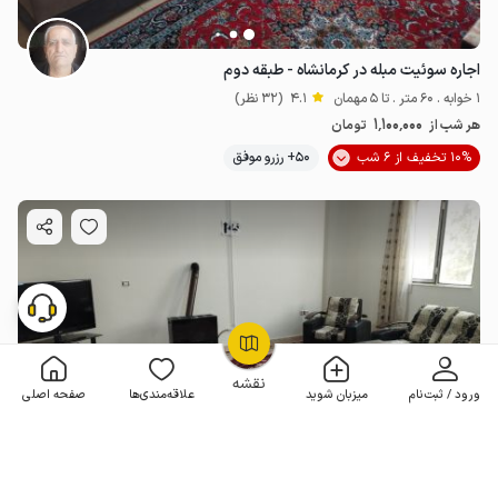
اجاره سوئیت مبله در کرمانشاه - طبقه دوم
1 خوابه . 60 متر . تا 5 مهمان
4.1
(32 نظر)
1٬100٬000
هر شب از
تومان
10% تخفیف از 6 شب
50+ رزرو موفق
OpenStreetMap
©
نقشه
ورود / ثبت‌نام
میزبان شوید
علاقه‌مندی‌ها
صفحه اصلی