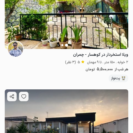
ویلا استخردار در کوهسار - چمران
2 خوابه . 150 متر . تا 9 مهمان
5
(3 نظر)
5٬500٬000
هر شب از
تومان
پت‌نواز