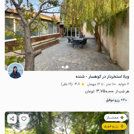
ویلا استخردار در کوهسار - شنده
2 خوابه . 110 متر . تا 12 مهمان
4.8
(19 نظر)
3٬750٬000
هر شب از
تومان
20+ رزرو موفق
مـمـتــــــاز
رزرو فوری