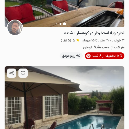
اجاره ویلا استخردار در کوهسار - شنده
3 خوابه . 300 متر . تا 15 مهمان
5
(5 نظر)
7٬500٬000
هر شب از
تومان
10% تخفیف از 6 شب
5+ رزرو موفق