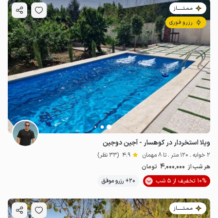
مـمـتــــــاز
رزرو فوری
ویلا استخردار در کوهسار - آجین دوجین
2 خوابه . 120 متر . تا 8 مهمان
4.9
(33 نظر)
4٬000٬000
هر شب از
تومان
10% تخفیف از 5 شب
20+ رزرو موفق
مـمـتــــــاز