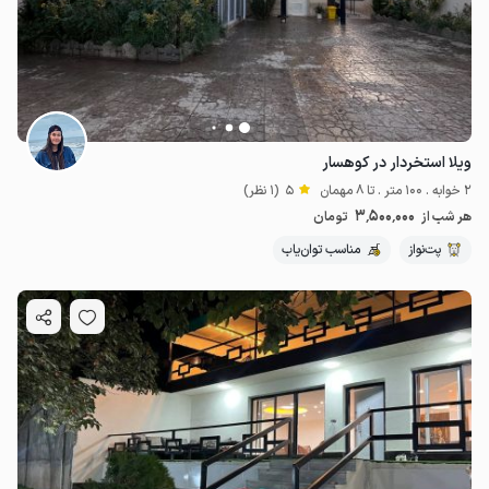
ویلا استخردار در کوهسار
2 خوابه . 100 متر . تا 8 مهمان
5
(1 نظر)
3٬500٬000
هر شب از
تومان
پت‌نواز
مناسب توان‌یاب