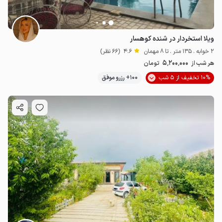
ویلا استخردار در شنده کوهسار
2 خوابه . 135 متر . تا 8 مهمان
4.6
(66 نظر)
5٬200٬000
هر شب از
تومان
10% تخفیف از 5 شب
100+ رزرو موفق