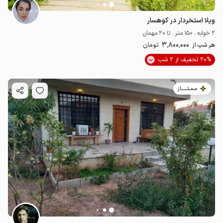
ویلا استخردار در کوهسار
2 خوابه . 150 متر . تا 20 مهمان
3٬800٬000
هر شب از
تومان
20% تخفیف از 2 شب
مـمـتــــــاز