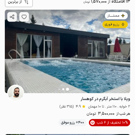
13 اقامتگاه
از
1٬570٬000
از برترین
تومان
مـمـتــــــاز
رزرو فوری
ویلا با استخر آبگرم در کوهسار
2 خوابه . 110 متر . تا 10 مهمان
4.9
(315 نظر)
3٬500٬000
هر شب از
تومان
10% تخفیف از 6 شب
400+ رزرو موفق