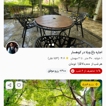
اجاره باغ ویلا در کوهسار
1 خوابه . 40 متر . تا 2 مهمان
4.8
(154 نظر)
1.57
میلیون ت
4.8
1٬570٬000
هر شب از
تومان
10% تخفیف از 6 شب
300+ رزرو موفق
رزرو فوری