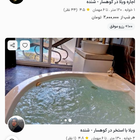
اجاره ویلا در کوهسار - شنده
1 خوابه . 120 متر . تا 6 مهمان
4.5
(44 نظر)
2٬000٬000
هر شب از
تومان
100+ رزرو موفق
ویلا با استخر در کوهسار - شنده
2 خوابه . 130 متر . تا 6 مهمان
4.8
(1 نظر)