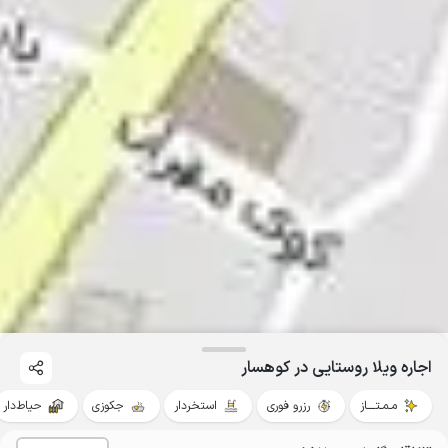
اجاره ویلا روستایی در کوهسار
مـمـتــــاز
رزرو فوری
استخردار
جکوزی
حیاط‌دار