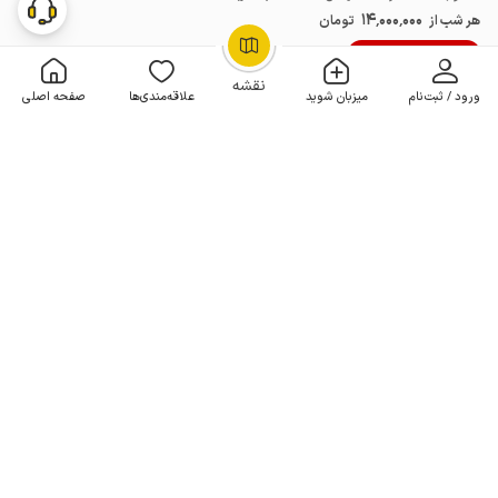
14٬000٬000
هر شب از
تومان
10% تخفیف از 10 شب
OpenStreetMap
©
نقشه
ورود / ثبت‌نام
میزبان شوید
علاقه‌مندی‌ها
صفحه اصلی
ویلا با استخر آبگرم در کوهسار - شنده
1 خوابه . 100 متر . تا 6 مهمان
4.8
(9 نظر)
3٬300٬000
هر شب از
تومان