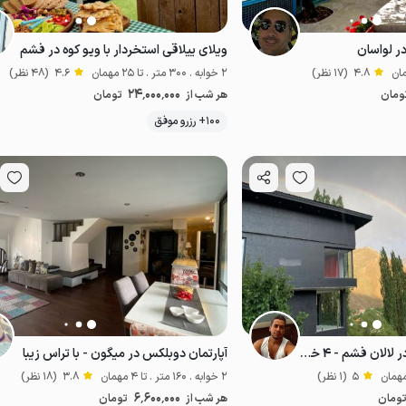
ر لواسان
ویلای ییلاقی استخردار با ویو کوه در فشم
4.8
(17 نظر)
2 خوابه . 300 متر . تا 25 مهمان
4.6
(48 نظر)
24٬000٬000
ومان
هر شب از
تومان
موقعیت در نقشه
100+ رزرو موفق
وکس و مجلل
خاص
خوش منظره
لوکس و مجلل
خاص
ویلا با منظره طبیعت در لالان فشم - ۴ خوابه
آپارتمان دوبلکس در میگون - با تراس زیبا
5
(1 نظر)
2 خوابه . 160 متر . تا 4 مهمان
3.8
(18 نظر)
6٬600٬000
ومان
هر شب از
تومان