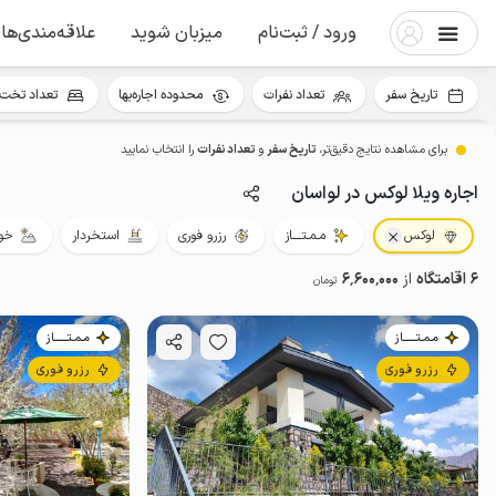
ورود / ثبت‌نام
میزبان شوید
علاقه‌مندی‌ها
تاریخ سفر
تعداد نفرات
محدوده اجاره‌بها
تعداد تخت 
برای مشاهده نتایج دقیق‌تر،
تاریخ سفر
و
تعداد نفرات
را انتخاب نمایید
اجاره ویلا لوکس در لواسان
لوکس
مـمـتــــاز
رزرو فوری
استخردار
خو
6 اقامتگاه
از
6٬600٬000
تومان
مـمـتــــــاز
مـمـتــــــاز
رزرو فوری
رزرو فوری