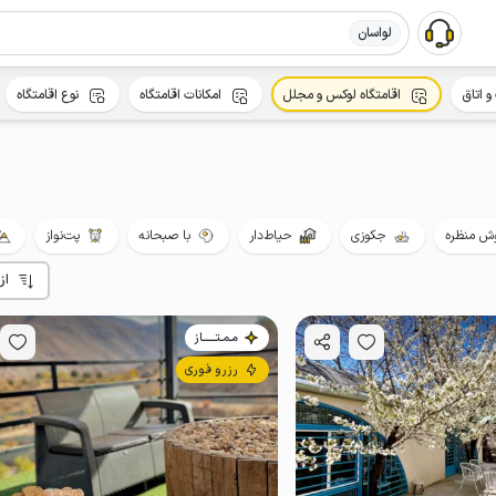
لواسان
و اتاق
اقامتگاه لوکس و مجلل
امکانات اقامتگاه
نوع اقامتگاه
ش منظره
جکوزی
حیاط‌دار
با صبحانه
پت‌نواز
از
مـمـتــــــاز
رزرو فوری