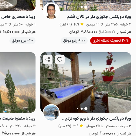
ویلا دوبلکس جکوزی دار در لالان فشم
ویلا با معماری خاص د
2 خوابه . 275 متر . تا 12 مهمان
4.9
(69 نظر)
1 خوابه . 60 متر . تا 4 مهمان
10٬500٬000
هر شب از
9٬850٬000
7٬880٬000
تومان
هر شب از
ت
20% تخفیف لحظه آخری
100+ رزرو موفق
20+ رزرو موفق
خوش منظره
ل
ویلا دوبلکس جکوزی دار با ویو کوه نزدیک فشم
3 خوابه . 500 متر . تا 25 مهمان
4.9
(49 نظر)
4 خوابه . 320 متر . تا 8 مهمان
25٬000٬000
11٬000٬000
هر شب از
تومان
هر شب از
ت