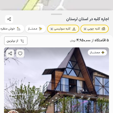
اجاره کلبه در استان لرستان
کلبه چوبی
کلبه سوئیسی
مـمـتــــاز
خوش منظره
5 اقامتگاه
از
4٬950٬000
از برترین
تومان
مـمـتــــــاز