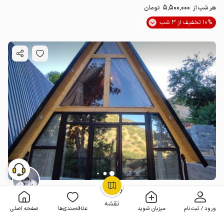
5٬500٬000
هر شب از
تومان
10% تخفیف از 3 شب
کلبه سوئیسی نزدیک آبشار بیشه خرم آباد
OpenStreetMap
©
بدون خواب . 45 متر . تا 6 مهمان
4.2
(3 نظر)
نقشه
ورود / ثبت‌نام
میزبان شوید
علاقه‌مندی‌ها
صفحه اصلی
5٬000٬000
هر شب از
تومان