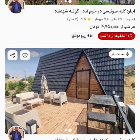
اجاره کلبه سوئیسی در خرم آباد - گوشه شهنشاه
1 خوابه . 65 متر . تا 5 مهمان
4.8
(7 نظر)
4٬950٬000
هر شب از
تومان
10% تخفیف از 10 شب
10+ رزرو موفق
مـمـتــــــاز
4.95
میلیون ت
4.8
5.5
میلیون ت
4.7