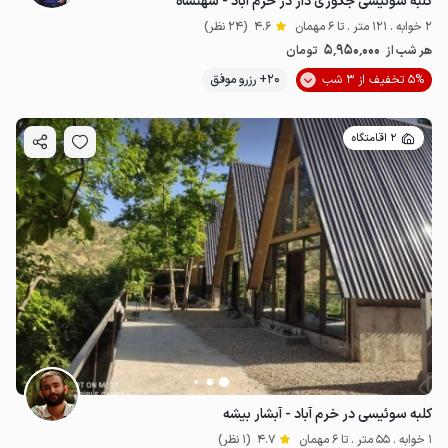
کلبه سوئیسی جکوزی دار در خرم آباد - شهنشاه
2 خوابه . 121 متر . تا 6 مهمان
4.6
(24 نظر)
5٬950٬000
هر شب از
تومان
5% تخفیف از 3 شب
20+ رزرو موفق
2 اقامتگاه
کلبه سوئیسی در خرم آباد - آبشار بیشه
1 خوابه . 55 متر . تا 6 مهمان
4.7
(1 نظر)