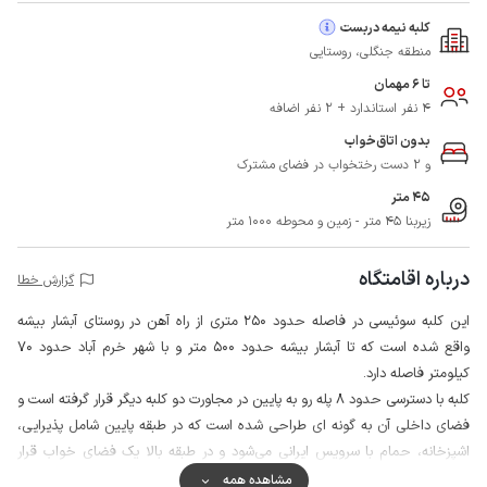
کلبه نیمه دربست
منطقه جنگلی، روستایی
تا 6 مهمان
4 نفر استاندارد + 2 نفر اضافه
بدون اتاق‌خواب
و 2 دست رختخواب در فضای مشترک
45 متر
زیربنا 45 متر - زمین و محوطه 1000 متر
درباره اقامتگاه
گزارش خطا
این کلبه سوئیسی در فاصله حدود 250 متری از راه آهن در روستای آبشار بیشه
واقع شده است که تا آبشار بیشه حدود 500 متر و با شهر خرم آباد حدود 70
کیلومتر فاصله دارد.
کلبه با دسترسی حدود 8 پله رو به پایین در مجاورت دو کلبه دیگر قرار گرفته است و
فضای داخلی آن به گونه ای طراحی شده است که در طبقه پایین شامل پذیرایی،
اشپزخانه، حمام با سرویس ایرانی می‌شود و در طبقه بالا یک فضای خواب قرار
گرفته است.
مشاهده همه