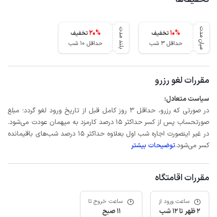
میان مدت
بلند مدت
20
%
10
%
تخفیف
تخفیف
حداقل 3 شب
حداقل 10 شب
مقررات لغو رزرو
سیاست متعادل:
در صورتی که رزرو، حداقل 3 روز کامل قبل از تاریخ ورود لغو گردد؛ مبلغ
صورتحساب پس از کسر حداکثر 15 درصد کارمزد به میهمان عودت می‌شود.
در غیر اینصورت اجاره شب اول بعلاوه حداکثر 15 درصد شب‌های باقیمانده
کسر می‌شود.
توضیحات بیشتر
مقررات اقامتگاه
ساعت ورود از
ساعت خروج تا
2 ظهر تا 12 شب
11 صبح