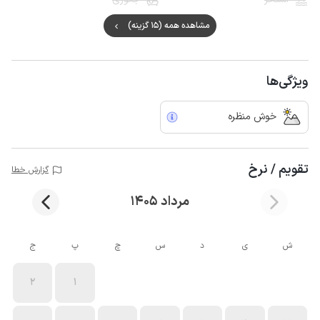
مشاهده همه (15 گزینه)
ویژگی‌ها
خوش منظره
تقویم / نرخ
گزارش خطا
مرداد 1405
ش
ی
د
س
چ
پ
ج
2
1