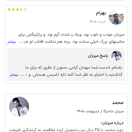
بهرام
خرداد 1405
میزبان مودب و خوب بود. ویلا ب شدت گرم بود. و پارکینگش برای
ماشینهای بزرگ خیلی سخت بود. پرده هم نداشت افتاب تو صورتمون
...
بیشتر
بود.هر کیم رد میشد داخل معلوم بود
پاسخ میزبان
باسلام خدمت شما مهمان گرامی ممنون از نظری که برای ما
گذاشتید.با احترام به نظر شما کلبه تازه تاسیس هستش .و در حال
...
بیشتر
تکمیل شدن .شما زمانی تشریف اوردین که وسایل کامل نشده
بود.ضمن اینکه تمام این موارد قبل از اینکه شما تشریف بیارید به
شما گفته شده بود.ضمنا که ما هزینه شکستن گردن پنکه رو از شما
محمد
نگرفتیم✋...انشالا سری بعد که تشریف اوردین به بهترین امکانات در
خدمتتون هستیم.به امید دیدار دوباره🙏🏻
میزبان جاجیگا از اردیبهشت 1405
درباره‌ میزبان:
دورد،محمد با 35 سال سن،تحصیل کرده علاقمند به گردشگری طبیعت