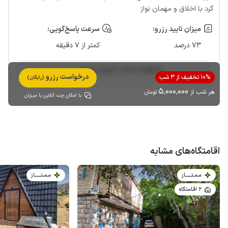
گرد با اخلاق و مهمان نواز
میزان تایید رزرو:
سرعت پاسخ‌گویی:
73 درصد
کمتر از 7 دقیقه
مشاهده حساب کاربری میزبان
درخواست رزرو
10% تخفیف از 3 شب
(رایگان)
5٬000٬000
هر شب از
تومان
با امکان چت آنلاین با میزبان
اقامتگاه‌های مشابه
مـمـتــــــاز
مـمـتــــــاز
2 اقامتگاه