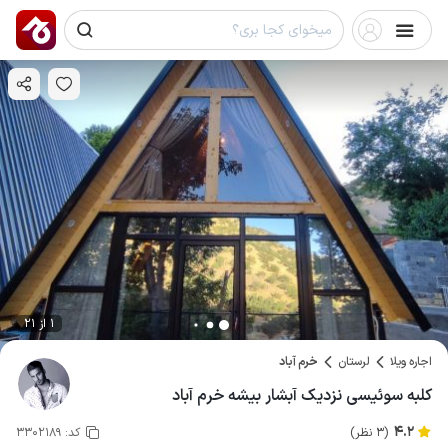
1 از 21
اجاره ویلا
لرستان
خرم آباد
کلبه سوئیسی نزدیک آبشار بیشه خرم آباد
4.2
(3 نظر)
کد:
3302189