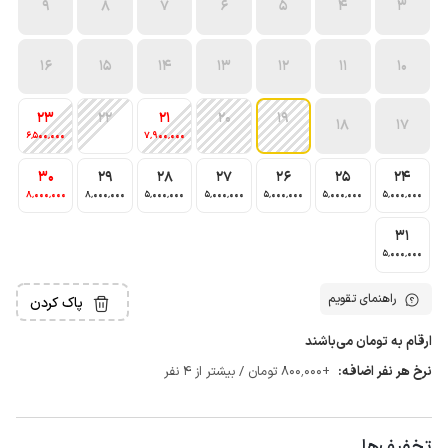
9
8
7
6
5
4
3
16
15
14
13
12
11
10
23
22
21
20
19
18
17
6٬500٬000
7٬900٬000
30
29
28
27
26
25
24
8٬000٬000
8٬000٬000
5٬000٬000
5٬000٬000
5٬000٬000
5٬000٬000
5٬000٬000
31
5٬000٬000
راهنمای تقویم
پاک کردن
ارقام به تومان می‌باشند
نرخ هر نفر اضافه:
+800٬000 تومان / بیشتر از 4 نفر
تخفیف‌ها