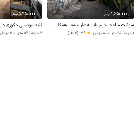
5٬950٬000
2٬650٬000
از
تومان
از
تومان
سوئیت مبله در خرم آباد - آبشار بیشه - همکف
کلبه سوئیسی جکوزی دار د
1 خوابه . 60 متر . تا 5 مهمان
4.9
(6 نظر)
2 خوابه . 121 متر . تا 6 مهمان