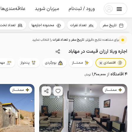
ورود / ثبت‌نام
میزبان شوید
علاقه‌مندی‌ها
تاریخ سفر
تعداد نفرات
محدوده اجاره‌بها
تعداد تخت 
برای مشاهده نتایج دقیق‌تر،
تاریخ سفر
و
تعداد نفرات
را انتخاب نمایید
اجاره ویلا ارزان قیمت در مهاباد
اقتصادی
مـمـتــــاز
بوم‌گردی
پت‌نواز
مهما
4 اقامتگاه
از
1٬200٬000
تومان
مـمـتــــــاز
مـمـتــــــاز