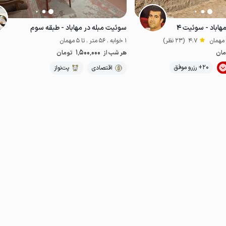
اباد - سوئیت ۴
سوئیت مبله در مهاباد - طبقه سوم
4.7
(23 نظر)
1 خوابه . 56 متر . تا 5 مهمان
1٬500٬000
مان
هر شب از
تومان
موقعیت در نقشه
20+ رزرو موفق
اقتصادی
اقتصادی
پت‌نواز
خوش غذا