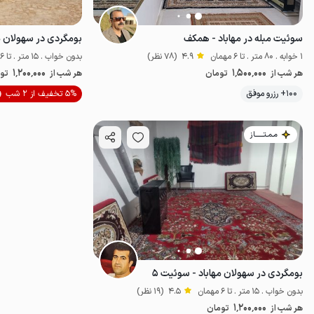
سوئیت مبله در مهاباد - همکف
بومگردی در سهولان مه
1 خوابه . 80 متر . تا 6 مهمان
4.9
(78 نظر)
بدون خواب . 15 متر . تا 6 مهمان
1٬200٬000
1٬500٬000
هر شب از
تومان
هر شب از
تو
100+ رزرو موفق
5% تخفیف از 2 شب
اقتصادی
مـمـتــــــاز
بومگردی در سهولان مهاباد - سوئیت ۵
بدون خواب . 15 متر . تا 6 مهمان
4.5
(19 نظر)
1٬200٬000
هر شب از
تومان