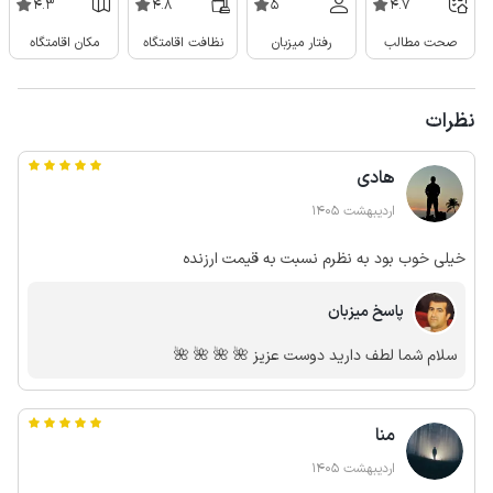
4.3
4.8
5
4.7
صحت مطالب
رفتار میزبان
نظافت اقامتگاه
مکان اقامتگاه
نظرات
هادی
اردیبهشت 1405
خیلی خوب بود به نظرم نسبت به قیمت ارزنده
پاسخ میزبان
سلام شما لطف دارید دوست عزیز 🌺 🌺 🌺 🌺
منا
اردیبهشت 1405