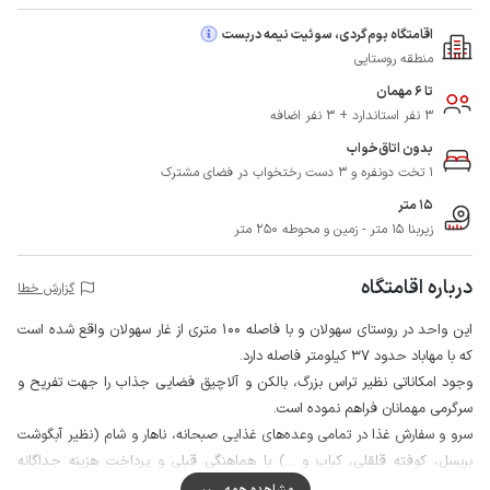
اقامتگاه بوم‌گردی، سوئیت نیمه دربست
منطقه روستایی
تا 6 مهمان
3 نفر استاندارد + 3 نفر اضافه
بدون اتاق‌خواب
1 تخت دونفره و 3 دست رختخواب در فضای مشترک
15 متر
زیربنا 15 متر - زمین و محوطه 250 متر
درباره اقامتگاه
گزارش خطا
این واحد در روستای سهولان و با فاصله 100 متری از غار سهولان واقع شده است
که با مهاباد حدود 37 کیلومتر فاصله دارد.
وجود امکاناتی نظیر تراس بزرگ، بالکن و آلاچیق فضایی جذاب را جهت تفریح و
سرگرمی مهمانان فراهم نموده است.
سرو و سفارش غذا در تمامی وعده‌های غذایی صبحانه، ناهار و شام (نظیر آبگوشت
بربسل، کوفته قلقلی، کباب و ...) با هماهنگی قبلی و پرداخت هزینه جداگانه
امکان‌پذیر است.
مشاهده همه