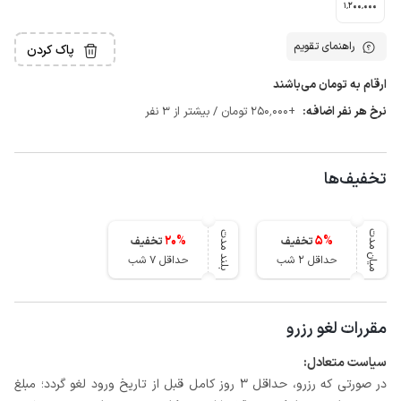
1٬200٬000
راهنمای تقویم
پاک کردن
ارقام به تومان می‌باشند
نرخ هر نفر اضافه:
+250٬000 تومان / بیشتر از 3 نفر
تخفیف‌ها
میان مدت
بلند مدت
20
%
5
%
تخفیف
تخفیف
حداقل 2 شب
حداقل 7 شب
مقررات لغو رزرو
سیاست متعادل:
در صورتی که رزرو، حداقل 3 روز کامل قبل از تاریخ ورود لغو گردد؛ مبلغ