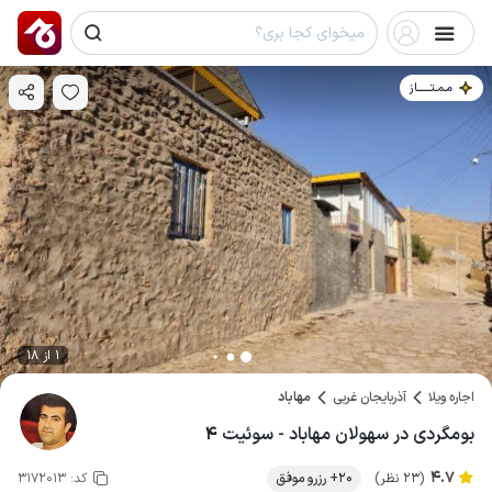
مـمـتــــــاز
1 از 18
اجاره ویلا
آذربایجان غربی
مهاباد
بومگردی در سهولان مهاباد - سوئیت ۴
4.7
(23 نظر)
20+ رزرو موفق
کد:
3172013