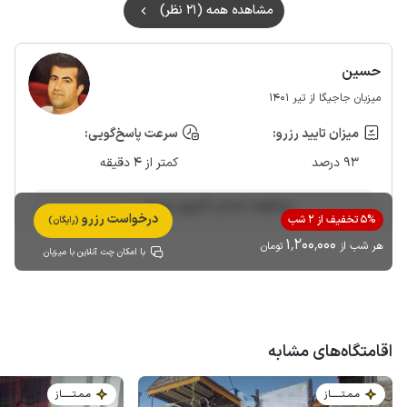
مشاهده همه (21 نظر)
حسین
میزبان جاجیگا از تیر 1401
میزان تایید رزرو:
سرعت پاسخ‌گویی:
93 درصد
کمتر از 4 دقیقه
مشاهده حساب کاربری میزبان
درخواست رزرو
5% تخفیف از 2 شب
(رایگان)
1٬200٬000
هر شب از
تومان
با امکان چت آنلاین با میزبان
اقامتگاه‌های مشابه
مـمـتــــــاز
مـمـتــــــاز