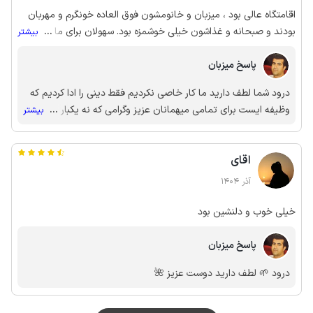
اقامتگاه عالی بود ، میزبان و خانومشون فوق العاده خونگرم و مهربان
بودند و صبحانه و غذاشون خیلی خوشمزه بود. سهولان برای ما تجربه
...
بیشتر
زندگی در روستا با آب و هوای بی نظیر و ویو بهشتی بود .به همه
پیشنهاد میکنم .
پاسخ میزبان
درود شما لطف دارید ما کار خاصی نکردیم فقط دینی را ادا کردیم که
وظیفه ایست برای تمامی میهمانان عزیز وگرامی که نه یکبار بلکه
...
بیشتر
چندین بار با اشتیاق زیاد پیش ما برگردند
اقای
آذر 1404
خیلی خوب و دلنشین بود
پاسخ میزبان
درود 🌱 لطف دارید دوست عزیز 🌺