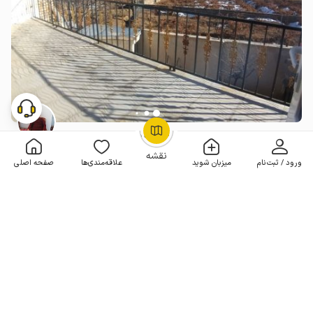
اجاره خانه ویلایی در شهرجرد اراک - طبقه دوم
OpenStreetMap
©
2 خوابه . 120 متر . تا 8 مهمان
4.3
(21 نظر)
نقشه
ورود / ثبت‌نام
میزبان شوید
علاقه‌مندی‌ها
صفحه اصلی
1٬200٬000
هر شب از
تومان
5% تخفیف از 3 شب
20+ رزرو موفق