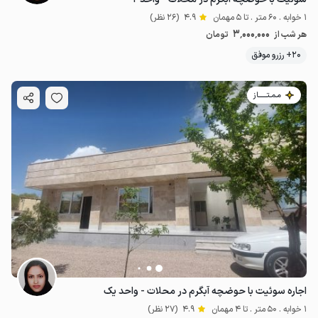
1 خوابه . 60 متر . تا 5 مهمان
4.9
(26 نظر)
3٬000٬000
هر شب از
تومان
20+ رزرو موفق
مـمـتــــــاز
اجاره سوئیت با حوضچه آبگرم در محلات - واحد یک
1 خوابه . 50 متر . تا 4 مهمان
4.9
(27 نظر)