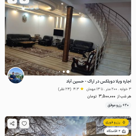
اجاره ویلا دوبلکس در اراک - حسین آباد
3 خوابه . 200 متر . تا 13 مهمان
4.3
(24 نظر)
3٬500٬000
هر شب از
تومان
20+ رزرو موفق
رزرو فوری
2 اقامتگاه