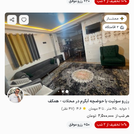
10% تخفیف از 2 شب
20+ رزرو موفق
مـمـتــــــاز
2 اقامتگاه
رزرو سوئیت با حوضچه آبگرم در محلات - همکف
1 خوابه . 45 متر . تا 4 مهمان
4.6
(47 نظر)
2٬500٬000
هر شب از
تومان
10% تخفیف از 2 شب
50+ رزرو موفق