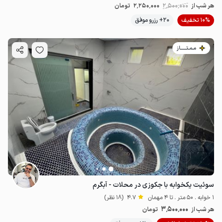
هر شب از
2٬500٬000
2٬250٬000
تومان
10% تخفیف
20+ رزرو موفق
مـمـتــــــاز
1.2
میلیون ت
4.3
2.5
میلیون ت
4.2
سوئیت یکخوابه با جکوزی در محلات - آبگرم
1 خوابه . 50 متر . تا 4 مهمان
4.7
(18 نظر)
3٬500٬000
هر شب از
تومان