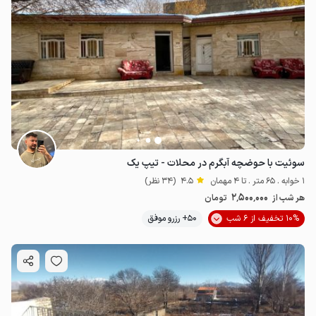
سوئیت با حوضچه آبگرم در محلات - تیپ یک
1 خوابه . 65 متر . تا 4 مهمان
4.5
(34 نظر)
2٬500٬000
هر شب از
تومان
10% تخفیف از 6 شب
50+ رزرو موفق