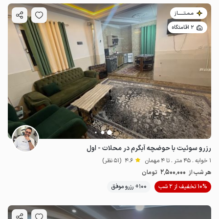
مـمـتــــــاز
2 اقامتگاه
رزرو سوئیت با حوضچه آبگرم در محلات - اول
1 خوابه . 45 متر . تا 4 مهمان
4.6
(51 نظر)
2٬500٬000
هر شب از
تومان
10% تخفیف از 2 شب
100+ رزرو موفق