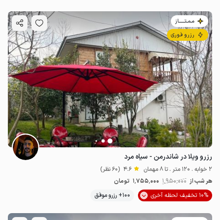
مـمـتــــــاز
رزرو فوری
رزرو ویلا در شاندرمن - سیاه مرد
2 خوابه . 120 متر . تا 8 مهمان
4.6
(60 نظر)
هر شب از
1٬950٬000
1٬755٬000
تومان
10% تخفیف لحظه آخری
100+ رزرو موفق