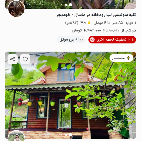
کلبه سوئیسی لب رودخانه در ماسال - خودبچر
1 خوابه . 85 متر . تا 4 مهمان
4.8
(92 نظر)
هر شب از
4٬980٬000
4٬482٬000
تومان
10% تخفیف لحظه آخری
200+ رزرو موفق
مـمـتــــــاز