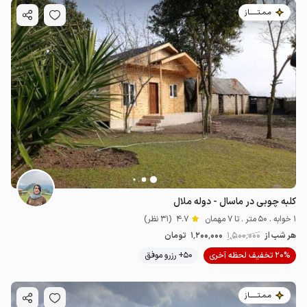
مـمـتــــــاز
کلبه چوبی در ماسال - دوله ملال
1 خوابه . 50 متر . تا 7 مهمان
4.7
(31 نظر)
هر شب از
1٬500٬000
1٬200٬000
تومان
20% تخفیف لحظه آخری
50+ رزرو موفق
مـمـتــــــاز