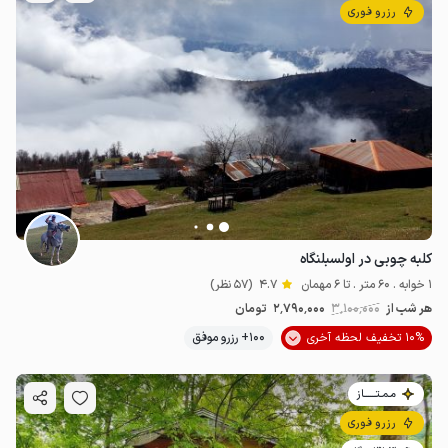
رزرو فوری
کلبه چوبی در اولسبلنگاه
1 خوابه . 60 متر . تا 6 مهمان
4.7
(57 نظر)
هر شب از
3٬100٬000
2٬790٬000
تومان
10% تخفیف لحظه آخری
100+ رزرو موفق
مـمـتــــــاز
رزرو فوری