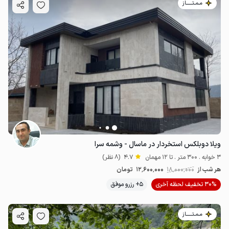
مـمـتــــــاز
ویلا دوبلکس استخردار در ماسال - وشمه سرا
3 خوابه . 300 متر . تا 12 مهمان
4.7
(8 نظر)
هر شب از
18٬000٬000
12٬600٬000
تومان
30% تخفیف لحظه آخری
5+ رزرو موفق
مـمـتــــــاز