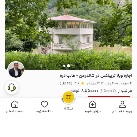
اجاره ویلا تریپلکس در شاندرمن - طالب دره
4 خوابه . 400 متر . تا 12 مهمان
4.6
(65 نظر)
هر شب از
9٬500٬000
8٬550٬000
تومان
10% تخفیف لحظه آخری
100+ رزرو موفق
OpenStreetMap
©
نقشه
ورود / ثبت‌نام
میزبان شوید
علاقه‌مندی‌ها
صفحه اصلی
مـمـتــــــاز