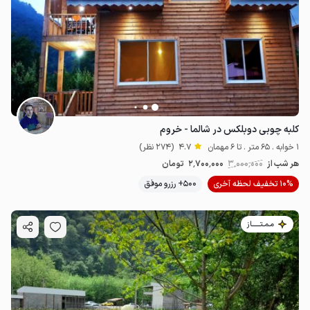
کلبه چوبی دوبلکس در شالما - خروم
1 خوابه . 65 متر . تا 6 مهمان
4.7
(274 نظر)
هر شب از
3٬000٬000
2٬700٬000
تومان
10% تخفیف لحظه آخری
500+ رزرو موفق
مـمـتــــــاز