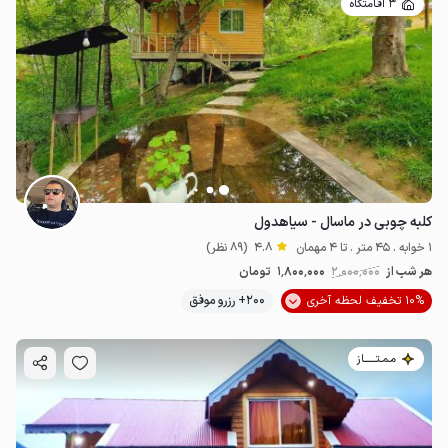
3 اقامتگاه
کلبه چوبی در ماسال - سیاهدول
1 خوابه . 45 متر . تا 4 مهمان
4.8
(89 نظر)
هر شب از
2٬000٬000
1٬800٬000
تومان
10% تخفیف لحظه آخری
200+ رزرو موفق
مـمـتــــــاز