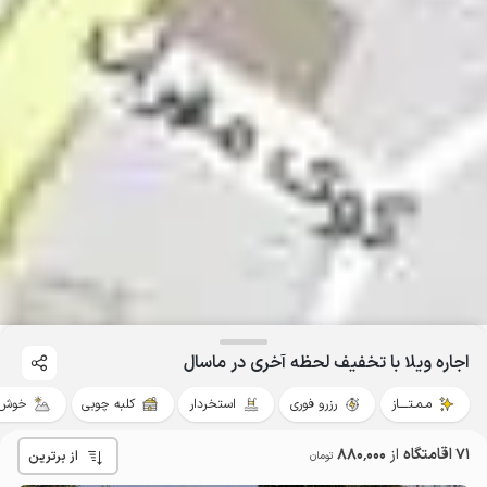
اجاره ویلا با تخفیف لحظه آخری در ماسال
مـمـتــــاز
رزرو فوری
استخردار
کلبه چوبی
خوش 
71 اقامتگاه
از
880٬000
از برترین
تومان