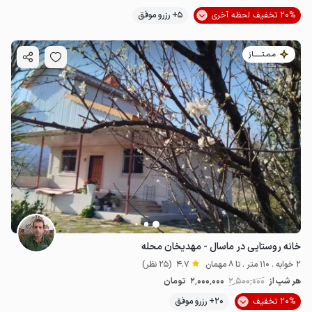
20% تخفیف لحظه آخری
5+ رزرو موفق
مـمـتــــــاز
خانه روستایی در ماسال - مهدیخان محله
2 خوابه . 110 متر . تا 8 مهمان
4.7
(25 نظر)
هر شب از
2٬500٬000
2٬000٬000
تومان
20% تخفیف
20+ رزرو موفق