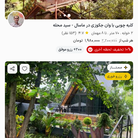
کلبه چوبی با وان جکوزی در ماسال - سید محله
2 خوابه . 70 متر . تا 8 مهمان
4.7
(153 نظر)
هر شب از
2٬200٬000
1٬980٬000
تومان
10% تخفیف لحظه آخری
200+ رزرو موفق
مـمـتــــــاز
رزرو فوری