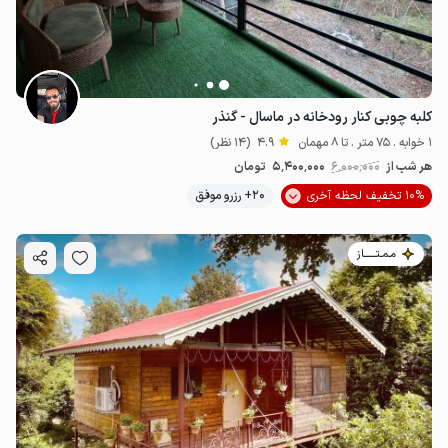
کلبه چوبی کنار رودخانه در ماسال - گنذر
1 خوابه . 75 متر . تا 8 مهمان
4.9
(14 نظر)
هر شب از
6٬000٬000
5٬400٬000
تومان
10% تخفیف لحظه آخری
20+ رزرو موفق
مـمـتــــــاز