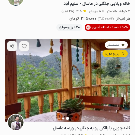
خانه ویلایی جنگلی در ماسال - سلیم آباد
2 خوابه . 75 متر . تا 8 مهمان
4.8
(28 نظر)
هر شب از
3٬500٬000
3٬150٬000
تومان
10% تخفیف لحظه آخری
20+ رزرو موفق
مـمـتــــــاز
رزرو فوری
کلبه چوبی با بالکن رو به جنگل در ورمیه ماسال