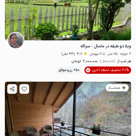
ویلا دو طبقه در ماسال - سراکه
2 خوابه . 75 متر . تا 8 مهمان
4.8
(44 نظر)
هر شب از
2٬500٬000
2٬000٬000
تومان
20% تخفیف لحظه آخری
50+ رزرو موفق
مـمـتــــــاز
1.75
میلیون ت
4.6