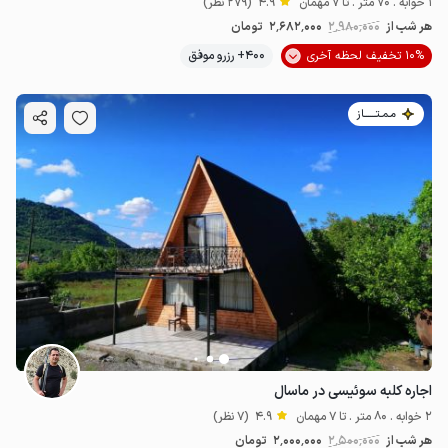
1 خوابه . 70 متر . تا 7 مهمان
4.9
(279 نظر)
هر شب از
2٬980٬000
2٬682٬000
تومان
10% تخفیف لحظه آخری
400+ رزرو موفق
مـمـتــــــاز
اجاره کلبه سوئیسی در ماسال
2 خوابه . 80 متر . تا 7 مهمان
4.9
(7 نظر)
هر شب از
2٬500٬000
2٬000٬000
تومان