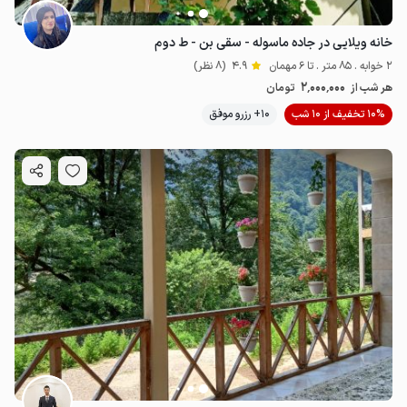
خانه ویلایی در جاده ماسوله - سقی بن - ط دوم
2 خوابه . 85 متر . تا 6 مهمان
4.9
(8 نظر)
2٬000٬000
هر شب از
تومان
10% تخفیف از 10 شب
10+ رزرو موفق