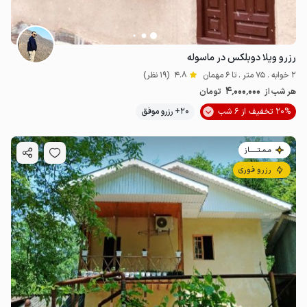
رزرو ویلا دوبلکس در ماسوله
2 خوابه . 75 متر . تا 6 مهمان
4.8
(19 نظر)
4٬000٬000
هر شب از
تومان
20% تخفیف از 6 شب
20+ رزرو موفق
مـمـتــــــاز
رزرو فوری