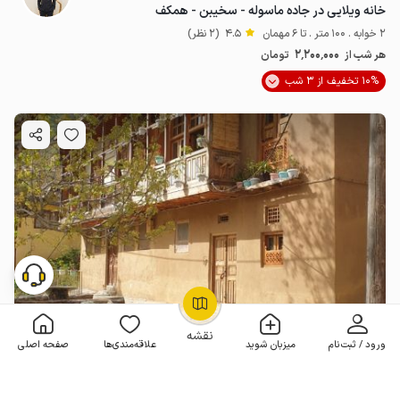
خانه ویلایی در جاده ماسوله - سخیبن - همکف
2 خوابه . 100 متر . تا 6 مهمان
4.5
(2 نظر)
2٬200٬000
هر شب از
تومان
10% تخفیف از 3 شب
OpenStreetMap
©
نقشه
ورود / ثبت‌نام
میزبان شوید
علاقه‌مندی‌ها
صفحه اصلی
اجاره خانه سنتی ماسوله - طبقه همکف