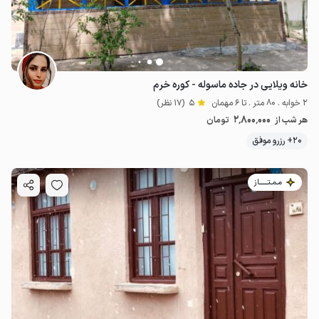
خانه ویلایی در جاده ماسوله - کوره خرم
2 خوابه . 80 متر . تا 6 مهمان
5
(17 نظر)
2٬800٬000
هر شب از
تومان
20+ رزرو موفق
مـمـتــــــاز
2
میلیون ت
4.9